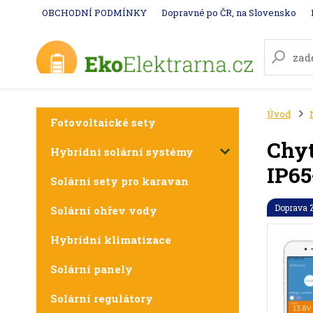
OBCHODNÍ PODMÍNKY
Dopravné po ČR, na Slovensko
Úvod
Fotovoltaické sety
Chyt
Hybridní solární systémy
IP65
Solární sety pro karavan
Doprava
Solární ohřev vody
Hybridní klimatizace
Solární panely
Solární regulátory