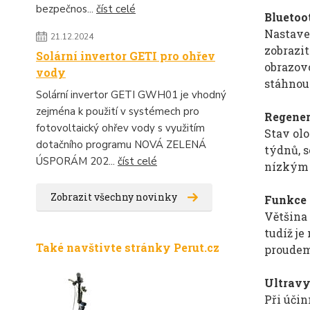
bezpečnos...
číst celé
Bluetoo
Nastave
21.12.2024
zobrazi
Solární invertor GETI pro ohřev
obrazov
vody
stáhnout
Solární invertor GETI GWH01 je vhodný
zejména k použití v systémech pro
Regene
fotovoltaický ohřev vody s využitím
Stav olo
dotačního programu NOVÁ ZELENÁ
týdnů, s
ÚSPORÁM 202...
číst celé
nízkým 
Zobrazit všechny novinky
Funkce 
Většina 
tudíž je
Také navštivte stránky Perut.cz
proudem 
Ultra
vy
Při účin