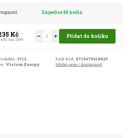
stupnost
Expedice 48 hodin
235 Kč
Přidat do košíku
74 Kč
bez DPH
roduktu:
3712
EAN kód:
8719076018025
e:
Victron Energy
Hlídat cenu / dostupnost