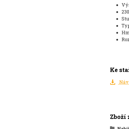
Výs
230
Stu
Typ
Hmo
Roz
Ke sta
Návo
Zboží 
Nabíj