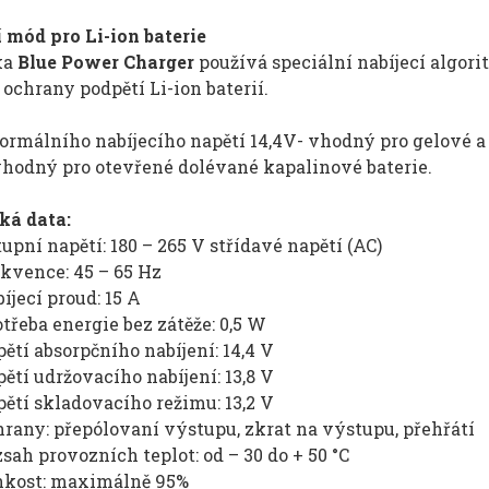
 mód pro Li-ion baterie
ka
Blue Power Charge
r
používá speciální nabíjecí algori
ochrany podpětí Li-ion baterií.
ormálního nabíjecího napětí 14,4V- vhodný pro gelové a
vhodný pro otevřené dolévané kapalinové baterie.
ká data:
upní napětí: 180 – 265 V střídavé napětí (AC)
kvence: 45 – 65 Hz
íjecí proud: 15 A
třeba energie bez zátěže: 0,5 W
ětí absorpčního nabíjení: 14,4 V
ětí udržovacího nabíjení: 13,8 V
ětí skladovacího režimu: 13,2 V
rany: přepólovaní výstupu, zkrat na výstupu, přehřátí
sah provozních teplot: od – 30 do + 50 °C
hkost: maximálně 95%