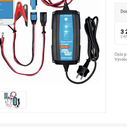
Do
3 
2 6
Číslo p
Výrobc