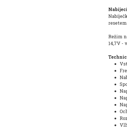
Nabíjecí
Nabíječ
resetem 
Režim n
14,7V - 
Technic
Vst
Fre
Nab
Spo
Nap
Nap
Nap
Och
Roz
Vl