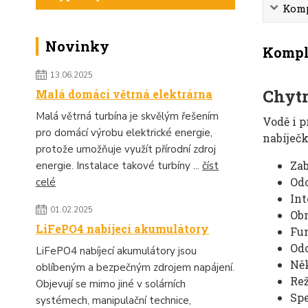
Komp
Novinky
Komple
13.06.2025
Chytr
Malá domácí větrná elektrárna
Malá větrná turbína je skvělým řešením
Vodě i p
pro domácí výrobu elektrické energie,
nabíječk
protože umožňuje využít přírodní zdroj
Za
energie. Instalace takové turbíny ...
číst
Odo
celé
Int
01.02.2025
Obn
LiFePO4 nabíjecí akumulátory
Fu
Odo
LiFePO4 nabíjecí akumulátory jsou
Něk
oblíbeným a bezpečným zdrojem napájení.
Rež
Objevují se mimo jiné v solárních
Spe
systémech, manipulační technice,