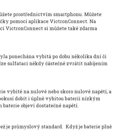
 můžete prostřednictvím smartphonu. Můžete
ječky pomocí aplikace VictronConnect. Na
aci VictronConnect si můžete také zdarma
 byla ponechána vybitá po dobu několika dní či
 lze sulfataci někdy částečně zvrátit nabíjením
ie vybité na nulové nebo skoro nulové napětí, a
okusí dobít i úplně vybitou baterii nízkým
 baterie objeví dostatečné napětí.
než je průmyslový standard. Když je baterie plně