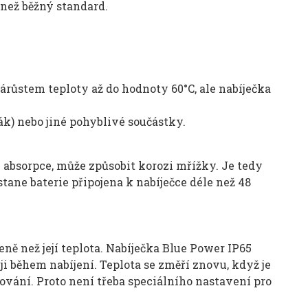
í než běžný standard.
nárůstem teploty až do hodnoty 60°C, ale nabíječka
rák) nebo jiné pohyblivé součástky.
zi absorpce, může způsobit korozi mřížky. Je tedy
ane baterie připojena k nabíječce déle než 48
eně než její teplota. Nabíječka Blue Power IP65
i během nabíjení. Teplota se změří znovu, když je
vání. Proto není třeba speciálního nastavení pro