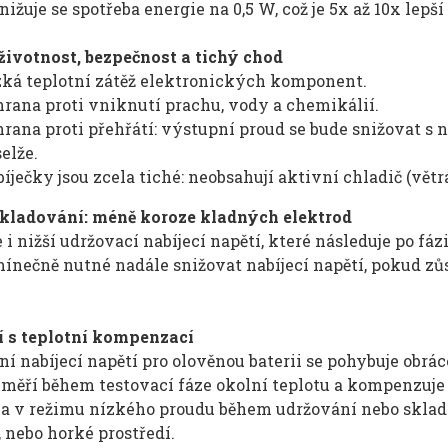
snižuje se spotřeba energie na 0,5 W, což je 5x až 10x lepš
životnost, bezpečnost a tichý chod
ká teplotní zátěž elektronických komponent.
rana proti vniknutí prachu, vody a chemikálií.
rana proti přehřátí: výstupní proud se bude snižovat s 
elže.
íječky jsou zcela tiché: neobsahují aktivní chladič (vět
kladování: méně koroze kladných elektrod
i nižší udržovací nabíjecí napětí, které následuje po fá
nečně nutné nadále snižovat nabíjecí napětí, pokud zůst
í s teplotní kompenzací
í nabíjecí napětí pro olověnou baterii se pohybuje obrác
měří během testovací fáze okolní teplotu a kompenzuje j
ka v režimu nízkého proudu během udržování nebo sklado
, nebo horké prostředí.