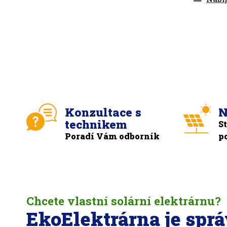
Konzultace s
N
technikem
S
Poradí Vám odborník
p
Chcete vlastní solární elektrárnu?
EkoElektrárna je spr