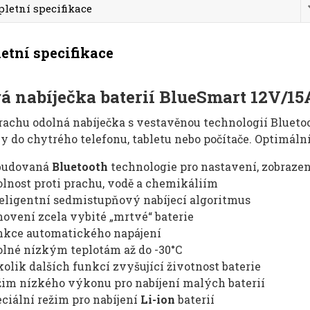
letní specifikace
tní specifikace
á nabíječka baterií BlueSmart 12V/1
rachu odolná nabíječka s vestavěnou technologií Bluetoo
y do chytrého telefonu, tabletu nebo počítače. Optimální
budovaná
Bluetooth
technologie pro nastavení, zobrazen
lnost proti prachu, vodě a chemikáliím
eligentní sedmistupňový nabíjecí algoritmus
ovení zcela vybité „mrtvé“ baterie
nkce automatického napájení
lné nízkým teplotám až do -30°C
olik dalších funkcí zvyšující životnost baterie
im nízkého výkonu pro nabíjení malých baterií
ciální režim pro nabíjení
Li-ion
baterií