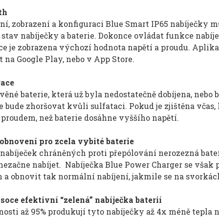
th
ní, zobrazení a konfiguraci Blue Smart IP65 nabíječky
t stav nabíječky a baterie. Dokonce ovládat funkce nabí
ce je zobrazena výchozí hodnota napětí a proudu. Aplik
 na Google Play, nebo v App Store.
race
věné baterie, která už byla nedostatečně dobíjena, nebo
e bude zhoršovat kvůli sulfataci. Pokud je zjištěna včas,
proudem, než baterie dosáhne vyššího napětí.
obnovení pro zcela vybité baterie
nabíječek chráněných proti přepólování nerozezná bater
 nezačne nabíjet. Nabíječka
Blue Power Charger
se však p
a obnovit tak normální nabíjení, jakmile se na svorkách
soce efektivní “zelená” nabíječka baterií
nosti až 95% produkují tyto nabíječky až 4x méně tepla 