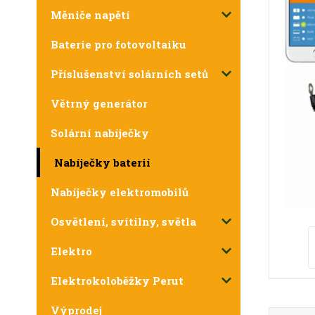
Měniče napětí
Baterie pro fotovoltaiku
Příslušenství solárních setů
Větrný generátor
Solární nabíječky
Nabíječky baterií
Nabíječky elektromobilů
Osvětlení, svítilny, světla
Elektro
Elektrokoloběžky Perut
Výprodej