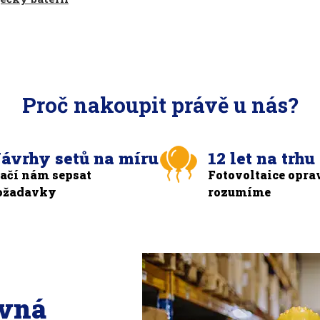
Proč nakoupit právě u nás?
ávrhy setů na míru
12 let na trhu
tačí nám sepsat
Fotovoltaice opra
ožadavky
rozumíme
ávná