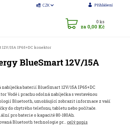
Přihlášení
CZK
0
ks
za
0,00 Kč
rt 12V/15A IP65+DC konektor
nergy BlueSmart 12V/15A
á nabíječka baterií BlueSmart 12V/15A IP65+DC
or Vodě i prachu odolná nabíječka s vestavěnou
logií Bluetooth, umožňující zobrazit informace z vaší
čky do chytrého telefonu, tabletu nebo počítače.
lní pro baterie o kapacitě 80-180Ah.
vaná Bluetooth technologie pr...
celý popis