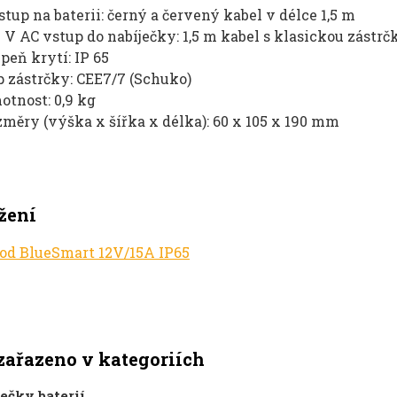
tup na baterii: černý a červený kabel v délce 1,5 m
 V AC vstup do nabíječky: 1,5 m kabel s klasickou zástrč
peň krytí: IP 65
 zástrčky: CEE7/7 (Schuko)
tnost: 0,9 kg
měry (výška x šířka x délka): 60 x 105 x 190 mm
žení
d BlueSmart 12V/15A IP65
zařazeno v kategoriích
ečky baterií