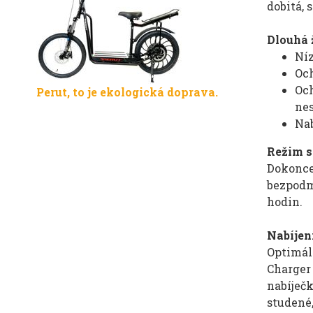
dobitá, 
Dlouhá 
Níz
Och
Och
Perut, to je ekologická doprava.
nes
Nab
Režim s
Dokonce 
bezpodmí
hodin.
Nabíjen
Optimáln
Charger 
nabíječ
studené