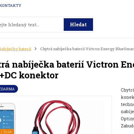
KONTAKTY
Hledat
Nabíječky baterií
Chytrá nabíječka baterií Victron Energy BlueSma
rá nabíječka baterií Victron E
+DC konektor
 ZDARMA
Chytr
konekt
techno
nabíje
Optimá
Zabudo