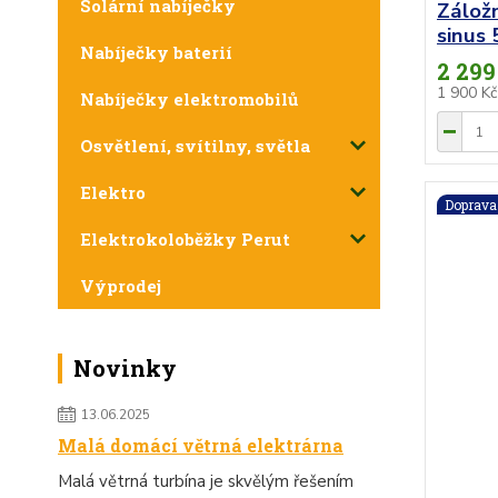
Solární nabíječky
Zálož
sinus
Nabíječky baterií
2 299
1 900 K
Nabíječky elektromobilů
Osvětlení, svítilny, světla
Elektro
Doprav
Elektrokoloběžky Perut
Výprodej
Novinky
13.06.2025
Malá domácí větrná elektrárna
Malá větrná turbína je skvělým řešením