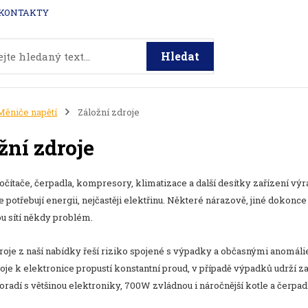
KONTAKTY
Hledat
Měniče napětí
Záložní zdroje
žní zdroje
očítače, čerpadla, kompresory, klimatizace a další desítky zařízení v
le potřebují energii, nejčastěji elektřinu. Některé nárazově, jiné dokonc
u sítí někdy problém.
roje z naší nabídky řeší riziko spojené s výpadky a občasnými anomáliem
roje k elektronice propustí konstantní proud, v případě výpadků udrží 
oradí s většinou elektroniky, 700W zvládnou i náročnější kotle a čerpad