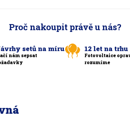
Proč nakoupit právě u nás?
ávrhy setů na míru
12 let na trhu
tačí nám sepsat
Fotovoltaice opra
ožadavky
rozumíme
ávná