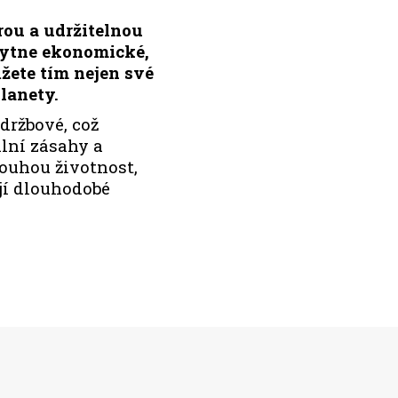
rou a udržitelnou
kytne ekonomické,
žete tím nejen své
lanety.
držbové, což
lní zásahy a
louhou životnost,
ují dlouhodobé