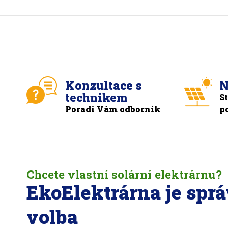
Konzultace s
N
technikem
S
Poradí Vám odborník
p
Chcete vlastní solární elektrárnu?
EkoElektrárna je spr
volba