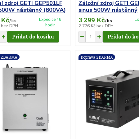
ní zdroj GETI GEP501LF
Záložní zdroj GETI G
 500W nástěnný (800VA)
sinus 500W nástěnný
 Kč
3 299 Kč
Expedice 48
Ex
/
ks
/
ks
hodin
č
bez DPH
2 726 Kč
bez DPH
Přidat do košíku
Přidat do k
a ZDARMA
Doprava ZDARMA