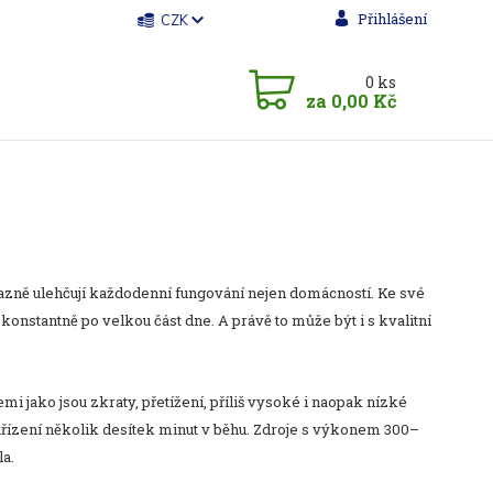
Přihlášení
CZK
0
ks
za
0,00 Kč
ýrazně ulehčují každodenní fungování nejen domácností. Ke své
e konstantně po velkou část dne. A právě to může být i s kvalitní
i jako jsou zkraty, přetížení, příliš vysoké i naopak nízké
zařízení několik desítek minut v běhu. Zdroje s výkonem 300–
la.