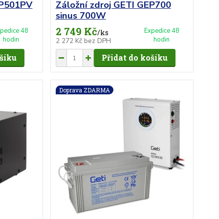
EP501PV
Záložní zdroj GETI GEP700
sinus 700W
2 749 Kč
pedice 48
Expedice 48
/
ks
hodin
hodin
2 272 Kč
bez DPH
ošíku
Přidat do košíku
Doprava ZDARMA