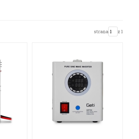
strana
z 1