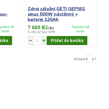
Zdroj záložní GETI GEP501
nus-
sinus 500W nástěnný +
baterie 120Ah
7 600 Kč
pedice 48
Expedice 48
/
ks
hodin
hodin
6 281 Kč
bez DPH
ošíku
Přidat do košíku
strana
z 1