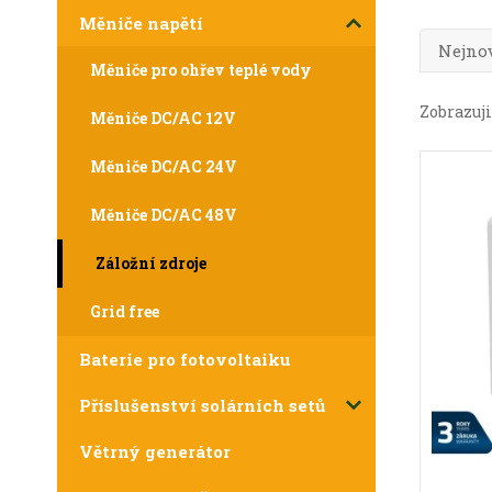
Měniče napětí
Nejnov
Měniče pro ohřev teplé vody
Zobrazuji 
Měniče DC/AC 12V
Měniče DC/AC 24V
Měniče DC/AC 48V
Záložní zdroje
Grid free
Baterie pro fotovoltaiku
Příslušenství solárních setů
Větrný generátor