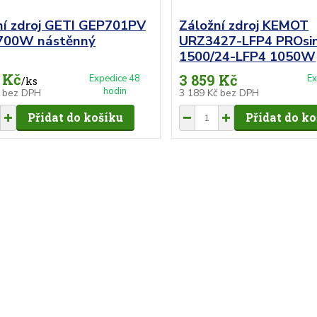
ní zdroj GETI GEP701PV
Záložní zdroj KEMOT
 700W nástěnný
URZ3427-LFP4 PROsi
1500/24-LFP4 1050W
 Kč
3 859 Kč
Expedice 48
Ex
/
ks
hodin
č
bez DPH
3 189 Kč
bez DPH
Přidat do košíku
Přidat do k