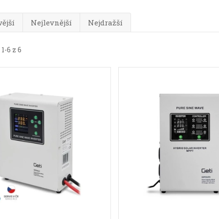
ější
Nejlevnější
Nejdražší
1-6 z 6