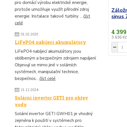
pro domácí výrobu elektrické energie,
protože umožňuje využít přírodní zdroj
Zálož
sinus
energie. Instalace takové turbíny ...
číst
celé
4 399
01.02.2025
3 636 K
LiFePO4 nabíjecí akumulátory
LiFePO4 nabíjecí akumulátory jsou
oblíbeným a bezpečným zdrojem napájení.
Objevují se mimo jiné v solárních
systémech, manipulační technice,
bezpečnos...
číst celé
21.12.2024
Solární invertor GETI pro ohřev
vody
Solární invertor GETI GWH01 je vhodný
zejména k použití v systémech pro