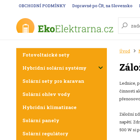
OBCHODNÍ PODMÍNKY
Dopravné po ČR, na Slovensko
Úvod
Fotovoltaické sety
Zálo
Hybridní solární systémy
Solární sety pro karavan
Lednice, p
činnosti a
Solární ohřev vody
přenosovo
Hybridní klimatizace
Záložní zd
Solární panely
napětí. Zd
500 W si p
Solární regulátory