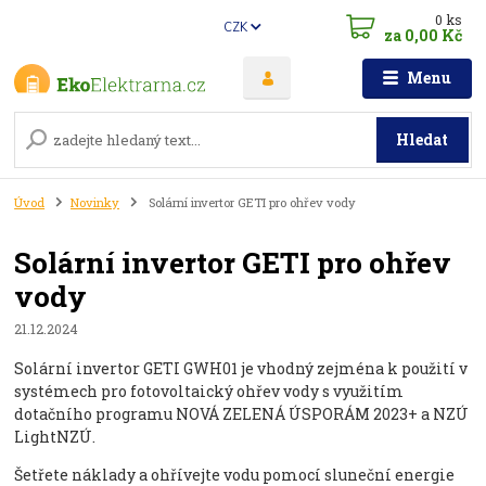
0
ks
CZK
za
0,00 Kč
Menu
Hledat
Úvod
Novinky
Solární invertor GETI pro ohřev vody
Solární invertor GETI pro ohřev
vody
21.12.2024
Solární invertor GETI GWH01 je vhodný zejména k použití v
systémech pro fotovoltaický ohřev vody s využitím
dotačního programu NOVÁ ZELENÁ ÚSPORÁM 2023+ a NZÚ
LightNZÚ.
Šetřete náklady a ohřívejte vodu pomocí sluneční energie