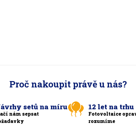
Proč nakoupit právě u nás?
ávrhy setů na míru
12 let na trhu
tačí nám sepsat
Fotovoltaice opra
ožadavky
rozumíme