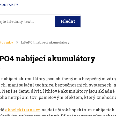
KONTAKTY
Hledat
Novinky
LiFePO4 nabíjecí akumulátory
PO4 nabíjecí akumulátory
5
 nabíjecí akumulátory jsou oblíbeným a bezpečným zdroj
ch, manipulační technice, bezpečnostních systémech, m
. Není se čemu divit, lithiové akumulátory jsou skladné
oho netrpí ani tzv. paměťovým efektem, který znehodno
odě
ekoelektrarna.cz
najdete široké spektrum nabíjecích
 Stačí jen vybrat ten správný. Díky integrovaným och