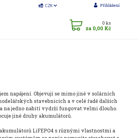
Přihlášení
CZK
0
ks
za
0,00 Kč
em napájení. Objevují se mimo jiné v solárních
odelářských stavebnicích a v celé řadě dalších
 a na jedno nabití vydrží fungovat velmi dlouho.
cuje jiné druhy akumulátorů.
 akumulátorů LiFEPO4 s různými vlastnostmi a
ranným systémům se navíc nemusíte strachovat o