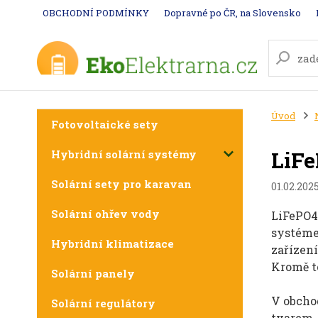
OBCHODNÍ PODMÍNKY
Dopravné po ČR, na Slovensko
Úvod
Fotovoltaické sety
LiFe
Hybridní solární systémy
Solární sety pro karavan
01.02.202
Solární ohřev vody
LiFePO4
systéme
Hybridní klimatizace
zařízení
Kromě t
Solární panely
V obch
Solární regulátory
tvarem.