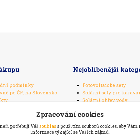
nákupu
Nejoblíbenější kateg
dní podmínky
Fotovoltaické sety
vné po ČR, na Slovensko
Solární sety pro karava
kty
Solární ohřev vody
Solární panely
Zpracování cookies
Solární regulátory
neři potřebují Váš
souhlas
s použitím souborů cookies, aby Vám
informace týkající se Vašich zájmů.