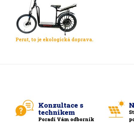
Perut, to je ekologická doprava.
Konzultace s
N
technikem
S
Poradí Vám odborník
p