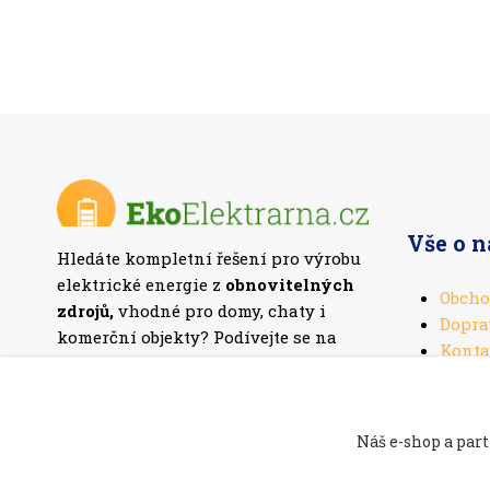
Vše o 
Hledáte kompletní řešení pro výrobu
elektrické energie z
obnovitelných
Obcho
zdrojů,
vhodné pro domy, chaty i
Dopra
komerční objekty? Podívejte se na
Konta
naši nabídku
fotovoltaických setů
.
Náš e-shop a part