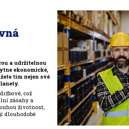
ávná
rou a udržitelnou
kytne ekonomické,
žete tím nejen své
lanety.
držbové, což
lní zásahy a
louhou životnost,
ují dlouhodobé