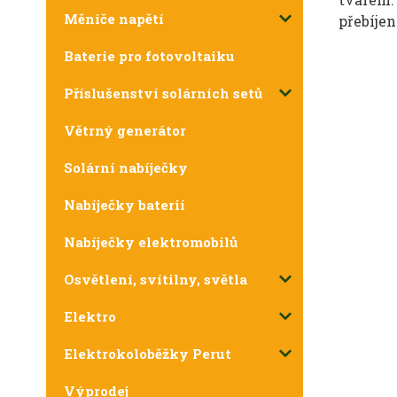
Měniče napětí
přebíjen
Baterie pro fotovoltaiku
Příslušenství solárních setů
Větrný generátor
Solární nabíječky
Nabíječky baterií
Nabíječky elektromobilů
Osvětlení, svítilny, světla
Elektro
Elektrokoloběžky Perut
Výprodej