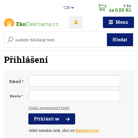
0
ks
CZK
za
0,00 Kč
Menu
Hledat
Přihlášení
Email
*
Heslo
*
Zaslat zapomenuté heslo
Přihlásit se
Ještě nemám účet, chci se
Registrovat