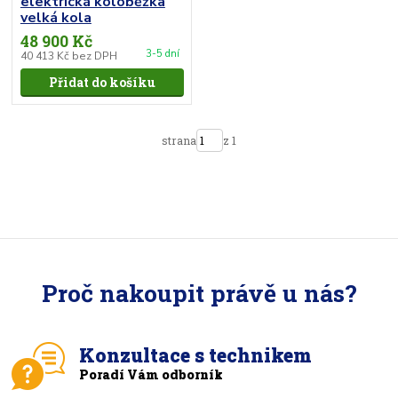
elektrická koloběžka
velká kola
48 900 Kč
3-5 dní
40 413 Kč
bez DPH
Přidat do košíku
strana
z 1
Proč nakoupit právě u nás?
Konzultace s technikem
Poradí Vám odborník