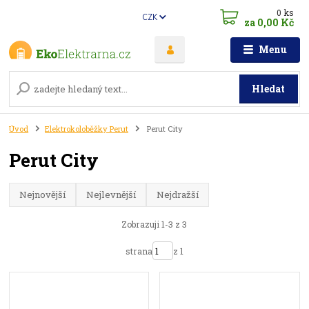
0
ks
CZK
za
0,00 Kč
Menu
Hledat
Úvod
Elektrokoloběžky Perut
Perut City
Perut City
Nejnovější
Nejlevnější
Nejdražší
Zobrazuji 1-3 z 3
strana
z 1