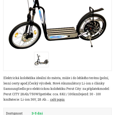
Elektrická koloběžka ideální do města, může i do lehkého terénu (polní,
lesní cesty apod.)Český výrobek. Nové Akumulátory Li-ion s články
SamsungSedlo pro elektrickou koloběžku Perut City: za příplatekmodel:
Perut CITY 28Ah/750WSpotřeba: cca. 8Kč / 100kmDojezd: 30 - 100
kmBaterie: Li-ion 36V, 28 Ah ...
celý popis
Dostupnost
3-5 dní