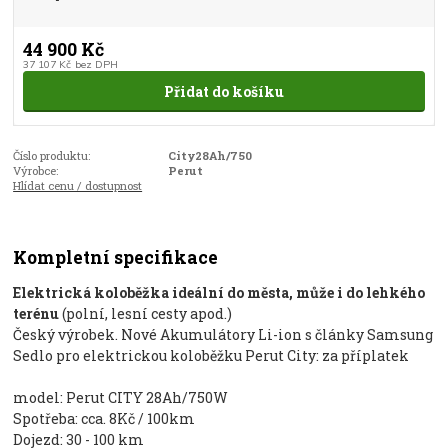
44 900 Kč
37 107 Kč
bez DPH
Přidat do košíku
Číslo produktu:
City28Ah/750
Výrobce:
Perut
Hlídat cenu / dostupnost
Kompletní specifikace
Elektrická koloběžka ideální do města, může i do lehkého
terénu
(polní, lesní cesty apod.)
Český výrobek. Nové Akumulátory Li-ion s články Samsung
Sedlo pro elektrickou koloběžku Perut City: za příplatek
model: Perut CITY 28Ah/750W
Spotřeba: cca. 8Kč / 100km
Dojezd: 30 - 100 km