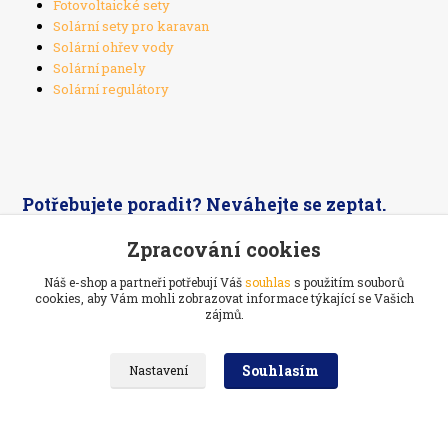
Fotovoltaické sety
Solární sety pro karavan
Solární ohřev vody
Solární panely
Solární regulátory
Potřebujete poradit? Neváhejte se zeptat.
Zpracování cookies
+420 603 526 269
Náš e-shop a partneři potřebují Váš
souhlas
s použitím souborů
cookies, aby Vám mohli zobrazovat informace týkající se Vašich
zájmů.
Souhlasím
Nastavení
Ekoelektrarna.cz -
Ostrovní solární systémy
Navštivte také:
Prodej a servis
kol na Vysočině
//
Webdesign
: Poradnyweb.cz
Vytvořeno na
Eshop-rychle.cz