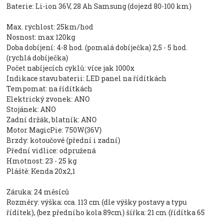
Baterie: Li-ion 36V, 28 Ah Samsung (dojezd 80-100 km)
Max. rychlost: 25km/hod
Nosnost: max 120kg
Doba dobíjení: 4-8 hod. (pomalá dobíječka) 2,5 - 5 hod.
(rychlá dobíječka)
Počet nabíjecích cyklů: více jak 1000x
Indikace stavu baterii: LED panel na řídítkách
Tempomat: na řídítkách
Elektrický zvonek: ANO
Stojánek: ANO
Zadní držák, blatník: ANO
Motor MagicPie: 750W(36V)
Brzdy: kotoučové (přední i zadní)
Přední vidlice: odpružená
Hmotnost: 23 - 25 kg
Pláště: Kenda 20x2,1
Záruka: 24 měsíců
Rozměry: výška: cca. 113 cm (dle výšky postavy a typu
řídítek), (bez předního kola 89cm) šířka: 21 cm (řídítka 65