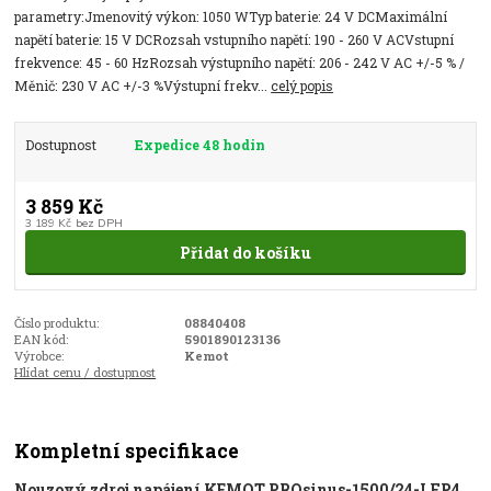
parametry:Jmenovitý výkon: 1050 WTyp baterie: 24 V DCMaximální
napětí baterie: 15 V DCRozsah vstupního napětí: 190 - 260 V ACVstupní
frekvence: 45 - 60 HzRozsah výstupního napětí: 206 - 242 V AC +/-5 % /
Měnič: 230 V AC +/-3 %Výstupní frekv...
celý popis
Dostupnost
Expedice 48 hodin
3 859 Kč
3 189 Kč
bez DPH
Přidat do košíku
Číslo produktu:
08840408
EAN kód:
5901890123136
Výrobce:
Kemot
Hlídat cenu / dostupnost
Kompletní specifikace
Nouzový zdroj napájení KEMOT PROsinus-1500/24-LFP4