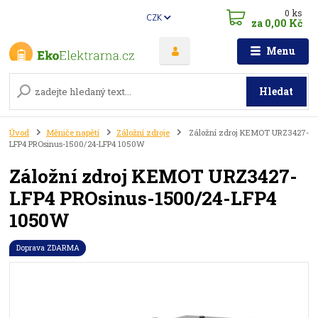
0
ks
CZK
za
0,00 Kč
Menu
Hledat
Úvod
Měniče napětí
Záložní zdroje
Záložní zdroj KEMOT URZ3427-
LFP4 PROsinus-1500/24-LFP4 1050W
Záložní zdroj KEMOT URZ3427-
LFP4 PROsinus-1500/24-LFP4
1050W
Doprava ZDARMA