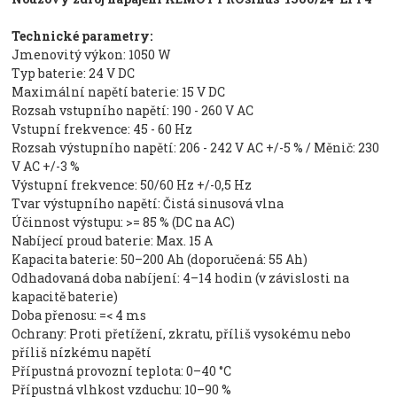
Technické parametry:
Jmenovitý výkon: 1050 W
Typ baterie: 24 V DC
Maximální napětí baterie: 15 V DC
Rozsah vstupního napětí: 190 - 260 V AC
Vstupní frekvence: 45 - 60 Hz
Rozsah výstupního napětí: 206 - 242 V AC +/-5 % / Měnič: 230
V AC +/-3 %
Výstupní frekvence: 50/60 Hz +/-0,5 Hz
Tvar výstupního napětí: Čistá sinusová vlna
Účinnost výstupu: >= 85 % (DC na AC)
Nabíjecí proud baterie: Max. 15 A
Kapacita baterie: 50–200 Ah (doporučená: 55 Ah)
Odhadovaná doba nabíjení: 4–14 hodin (v závislosti na
kapacitě baterie)
Doba přenosu: =< 4 ms
Ochrany: Proti přetížení, zkratu, příliš vysokému nebo
příliš nízkému napětí
Přípustná provozní teplota: 0–40 °C
Přípustná vlhkost vzduchu: 10–90 %