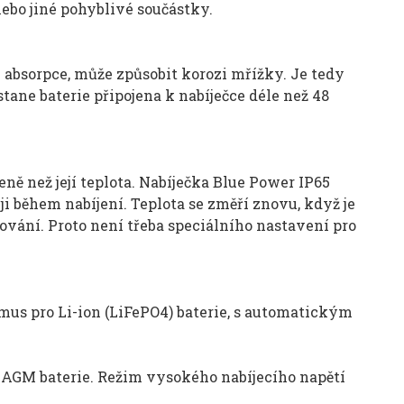
nebo jiné pohyblivé součástky.
zi absorpce, může způsobit korozi mřížky. Je tedy
ane baterie připojena k nabíječce déle než 48
eně než její teplota. Nabíječka Blue Power IP65
i během nabíjení. Teplota se změří znovu, když je
vání. Proto není třeba speciálního nastavení pro
tmus pro Li-ion (LiFePO4) baterie, s automatickým
 AGM baterie. Režim vysokého nabíjecího napětí