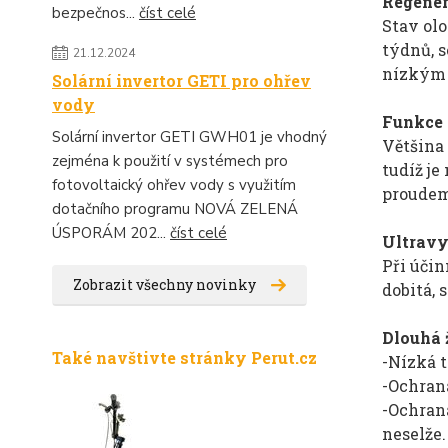
Regene
bezpečnos...
číst celé
Stav olo
týdnů, s
21.12.2024
nízkým 
Solární invertor GETI pro ohřev
vody
Funkce 
Solární invertor GETI GWH01 je vhodný
Většina 
zejména k použití v systémech pro
tudíž je
fotovoltaický ohřev vody s využitím
proudem 
dotačního programu NOVÁ ZELENÁ
ÚSPORÁM 202...
číst celé
Ultravy
Při účin
Zobrazit všechny novinky
dobitá, 
Dlouhá 
Také navštivte stránky Perut.cz
-Nízká 
-Ochrana
-Ochrana
neselže.