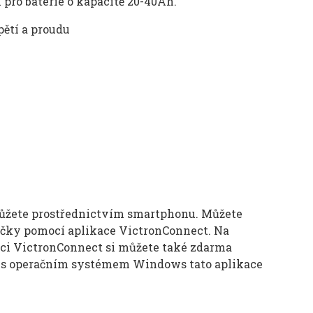
 pro baterie o kapacitě 20-40Ah.
pětí a proudu
 můžete prostřednictvím smartphonu. Můžete
ječky pomocí aplikace VictronConnect. Na
aci VictronConnect si můžete také zdarma
ny s operačním systémem Windows tato aplikace