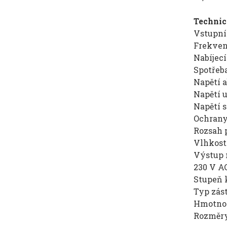
Technic
Vstupní 
Frekven
Nabíjecí
Spotřeba
Napětí a
Napětí u
Napětí s
Ochrany:
Rozsah p
Vlhkost
Výstup n
230 V AC
Stupeň k
Typ zás
Hmotnos
Rozměry