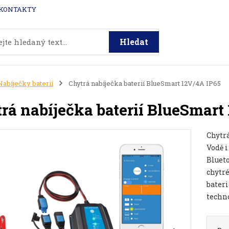
KONTAKTY
Hledat
Nabíječky baterií
Chytrá nabíječka baterií BlueSmart 12V/4A IP65
rá nabíječka baterií BlueSmart
Chytr
Vodě i
Blueto
chytré
bateri
techno