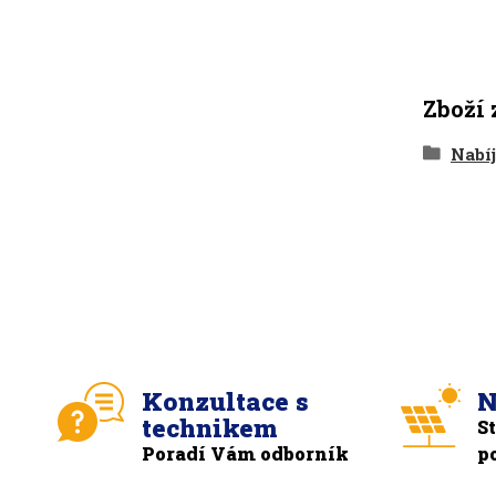
Zboží 
Nabíj
Konzultace s
N
technikem
S
Poradí Vám odborník
p