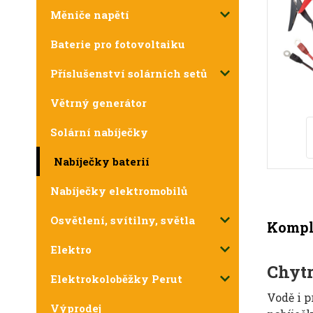
Měniče napětí
Baterie pro fotovoltaiku
Příslušenství solárních setů
Větrný generátor
Solární nabíječky
Nabíječky baterií
Nabíječky elektromobilů
Osvětlení, svítilny, světla
Komple
Elektro
Chytr
Elektrokoloběžky Perut
Vodě i p
Výprodej