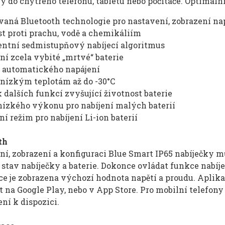
y do chytrého telefonu, tabletu nebo počítače. Optimální
vaná Bluetooth technologie pro nastavení, zobrazení na
st proti prachu, vodě a chemikáliím
gentní sedmistupňový nabíjecí algoritmus
í zcela vybité „mrtvé“ baterie
 automatického napájení
 nízkým teplotám až do -30°C
 dalších funkcí zvyšující životnost baterie
nízkého výkonu pro nabíjení malých baterií
ní režim pro nabíjení
Li-ion
baterií
th
ní, zobrazení a konfiguraci Blue Smart IP65 nabíječky
t stav nabíječky a baterie. Dokonce ovládat funkce nabí
ce je zobrazena výchozí hodnota napětí a proudu. Aplik
t na Google Play, nebo v App Store. Pro mobilní telefo
ní k dispozici.