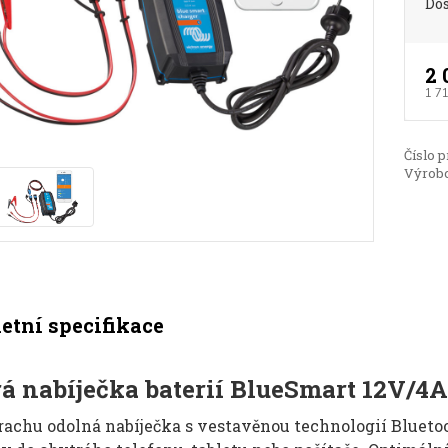
Do
2 
1 7
Číslo p
Výrobc
tní specifikace
á nabíječka baterií BlueSmart 12V/4
rachu odolná nabíječka s vestavěnou technologií Bluetoo