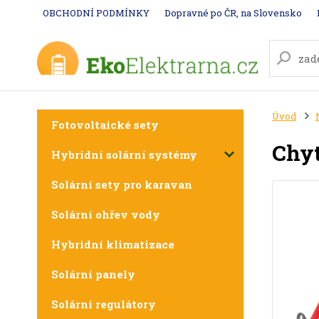
OBCHODNÍ PODMÍNKY
Dopravné po ČR, na Slovensko
Úvod
Fotovoltaické sety
Chyt
Hybridní solární systémy
Solární sety pro karavan
Solární ohřev vody
Hybridní klimatizace
Solární panely
Solární regulátory