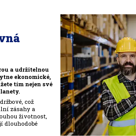
ávná
rou a udržitelnou
kytne ekonomické,
žete tím nejen své
lanety.
držbové, což
lní zásahy a
louhou životnost,
ují dlouhodobé