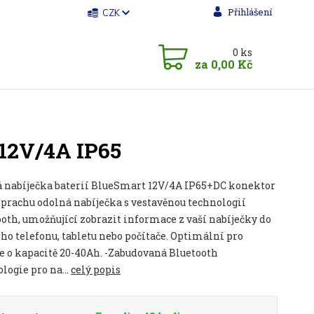
Přihlášení
CZK
0
ks
za
0,00 Kč
 12V/4A IP65
á nabíječka baterií BlueSmart 12V/4A IP65+DC konektor
 prachu odolná nabíječka s vestavěnou technologií
oth, umožňující zobrazit informace z vaší nabíječky do
ho telefonu, tabletu nebo počítače. Optimální pro
e o kapacitě 20-40Ah. -Zabudovaná Bluetooth
logie pro na...
celý popis