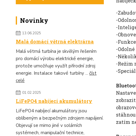
nabíječk
-Zabudo
Novinky
-Odolno
-Inteli
13.06.2025
-Obnoven
Malá domácí větrná elektrárna
-Funkce
-Odolné
Malá větrná turbína je skvělým řešením
-Několik
pro domácí výrobu elektrické energie,
-Režim 
protože umožňuje využít přírodní zdroj
-Speciál
energie. Instalace takové turbíny ...
číst
celé
Bluetoo
Nastave
01.02.2025
zobrazi
LiFePO4 nabíjecí akumulátory
obrazov
LiFePO4 nabíjecí akumulátory jsou
stáhnou
oblíbeným a bezpečným zdrojem napájení.
zatím ne
Objevují se mimo jiné v solárních
systémech, manipulační technice,