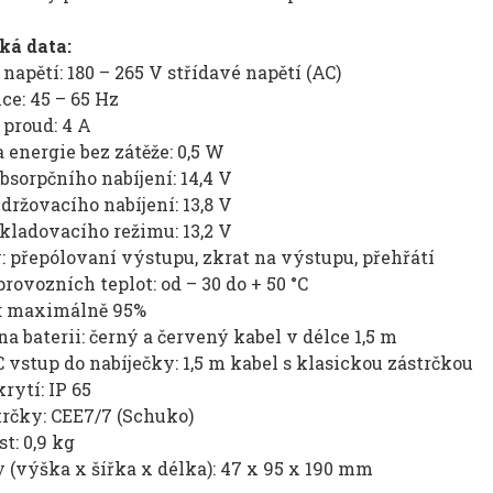
ká data:
napětí: 180 – 265 V střídavé napětí (AC)
ce: 45 – 65 Hz
 proud: 4 A
 energie bez zátěže: 0,5 W
bsorpčního nabíjení: 14,4 V
držovacího nabíjení: 13,8 V
kladovacího režimu: 13,2 V
 přepólovaní výstupu, zkrat na výstupu, přehřátí
rovozních teplot: od – 30 do + 50 °C
: maximálně 95%
a baterii: černý a červený kabel v délce 1,5 m
 vstup do nabíječky: 1,5 m kabel s klasickou zástrčkou
rytí: IP 65
trčky: CEE7/7 (Schuko)
t: 0,9 kg
 (výška x šířka x délka): 47 x 95 x 190 mm