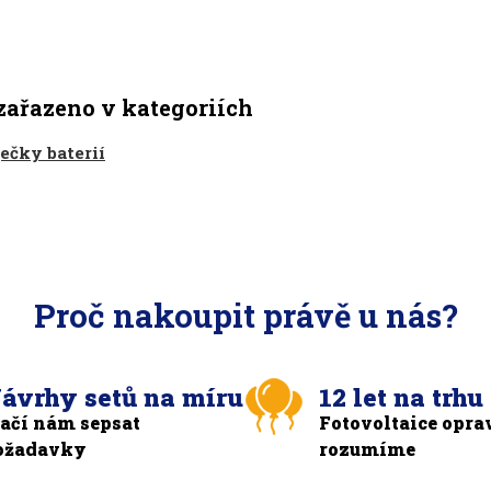
zařazeno v kategoriích
ečky baterií
Proč nakoupit právě u nás?
ávrhy setů na míru
12 let na trhu
tačí nám sepsat
Fotovoltaice opra
ožadavky
rozumíme