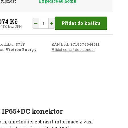
stupnost
Expedice 48 hodin
074 Kč
Přidat do košíku
14 Kč
bez DPH
roduktu:
3717
EAN kód:
8719076044611
e:
Victron Energy
Hlídat cenu / dostupnost
A IP65+DC konektor
th, umožňující zobrazit informace z vaší