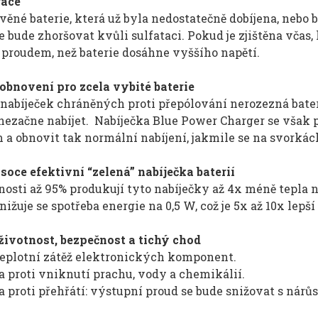
race
věné baterie, která už byla nedostatečně dobíjena, nebo
e bude zhoršovat kvůli sulfataci. Pokud je zjištěna včas,
proudem, než baterie dosáhne vyššího napětí.
obnovení pro zcela vybité baterie
nabíječek chráněných proti přepólování nerozezná bater
 nezačne nabíjet. Nabíječka
Blue Power Charger
se však p
a obnovit tak normální nabíjení, jakmile se na svorkách
soce efektivní “zelená” nabíječka baterií
nosti až 95% produkují tyto nabíječky až 4x méně tepla 
snižuje se spotřeba energie na 0,5 W, což je 5x až 10x lepš
životnost, bezpečnost a tichý chod
teplotní zátěž elektronických komponent.
 proti vniknutí prachu, vody a chemikálií.
 proti přehřátí: výstupní proud se bude snižovat s nárůs