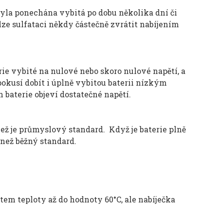
 byla ponechána vybitá po dobu několika dní či
 lze sulfataci někdy částečně zvrátit nabíjením
ie vybité na nulové nebo skoro nulové napětí, a
okusí dobít i úplně vybitou baterii nízkým
 baterie objeví dostatečné napětí.
než je průmyslový standard. Když je baterie plně
í než běžný standard.
tem teploty až do hodnoty 60°C, ale nabíječka