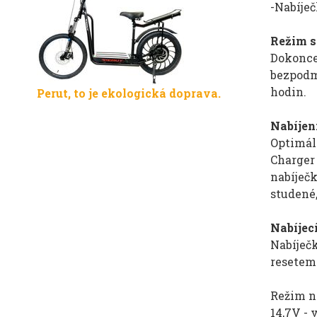
-Nabíječ
Režim s
Dokonce 
bezpodmí
hodin.
Perut, to je ekologická doprava.
Nabíjen
Optimáln
Charger 
nabíječ
studené,
Nabíjecí
Nabíječ
resetem 
Režim n
14,7V - 