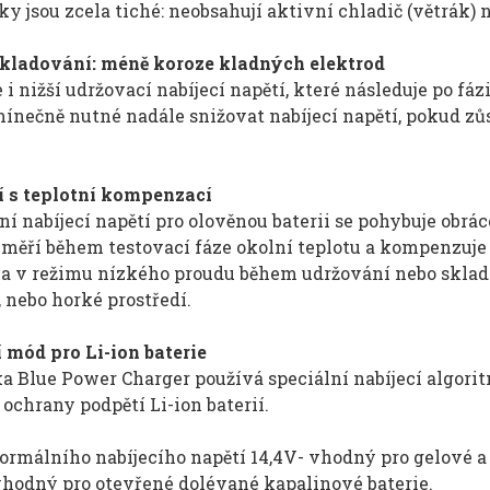
ky jsou zcela tiché: neobsahují aktivní chladič (větrák) 
kladování: méně koroze kladných elektrod
i nižší udržovací nabíjecí napětí, které následuje po fá
nečně nutné nadále snižovat nabíjecí napětí, pokud zůst
í s teplotní kompenzací
í nabíjecí napětí pro olověnou baterii se pohybuje obrác
měří během testovací fáze okolní teplotu a kompenzuje j
ka v režimu nízkého proudu během udržování nebo sklado
 nebo horké prostředí.
 mód pro Li-ion baterie
ka
Blue Power Charge
r používá speciální nabíjecí algori
ochrany podpětí Li-ion baterií.
ormálního nabíjecího napětí 14,4V- vhodný pro gelové a
vhodný pro otevřené dolévané kapalinové baterie.