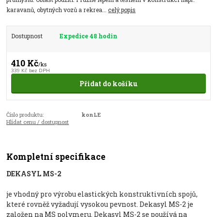
karavanů, obytných vozů a rekrea...
celý popis
Dostupnost
Expedice 48 hodin
410 Kč
/
ks
339 Kč
bez DPH
Přidat do košíku
Číslo produktu:
konLE
Hlídat cenu / dostupnost
Kompletní specifikace
DEKASYL MS-2
je vhodný pro výrobu elastických konstruktivních spojů,
které rovněž vyžadují vysokou pevnost. Dekasyl MS-2 je
založen na MS polymeru. Dekasyl MS-2 se používá na