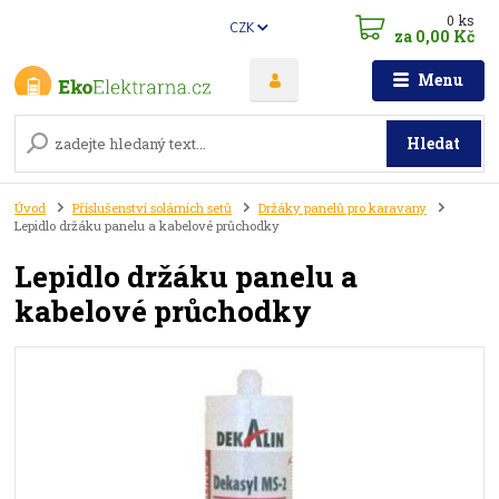
0
ks
CZK
za
0,00 Kč
Menu
Hledat
Úvod
Příslušenství solárních setů
Držáky panelů pro karavany
Lepidlo držáku panelu a kabelové průchodky
Lepidlo držáku panelu a
kabelové průchodky