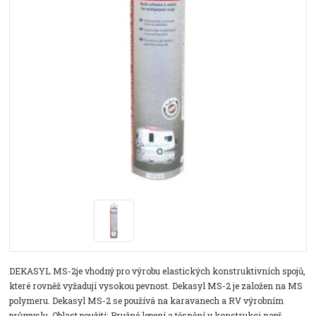
DEKASYL MS-2je vhodný pro výrobu elastických konstruktivních spojů,
které rovněž vyžadují vysokou pevnost. Dekasyl MS-2 je založen na MS
polymeru. Dekasyl MS-2 se používá na karavanech a RV výrobním
průmyslu. Oblast použití: Pružné lepení a těsnění v konstrukci např.