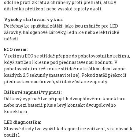
odolné proti zkratu a chráněny proti přehřátí, ať už v
důsledku přetížení nebo vysoké teploty okolí.
Vysoký startovací výkon:
Potřebný ke spuštění zátěží, jako jsou měniče pro LED
žárovky, halogenové žárovky, lednice nebo elektrické
nářadí.
ECO režim:
V režimu ECO se střídač přepne do pohotovostního režimu,
když zatížení klesne pod přednastavenou hodnotu. V
pohotovostním režimu se střídač na krátkou dobu zapne
každých 2,5 sekundy (nastavitelné). Pokud zátěž překročí
přednastavenou úroveň, střídač zůstane zapnutý.
Dálkové zapnutí/vypnutí:
Dálkový vypínač lze připojit k dvoupólovému konektoru
nebo mezi baterii plus a levý kontakt dvoupólového
konektoru.
LED diagnostika:
Stavové diody lze využít k diagnostice zařízení, viz. návod k
použití.