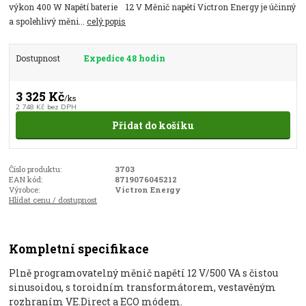
výkon 400 W Napětí baterie 12 V Měnič napětí Victron Energy je účinný
a spolehlivý měni...
celý popis
Dostupnost
Expedice 48 hodin
3 325 Kč
/
ks
2 748 Kč
bez DPH
Přidat do košíku
Číslo produktu:
3703
EAN kód:
8719076045212
Výrobce:
Victron Energy
Hlídat cenu / dostupnost
Kompletní specifikace
Plně programovatelný měnič napětí 12 V/500 VA s čistou
sinusoidou, s toroidním transformátorem, vestavěným
rozhraním VE.Direct a ECO módem.