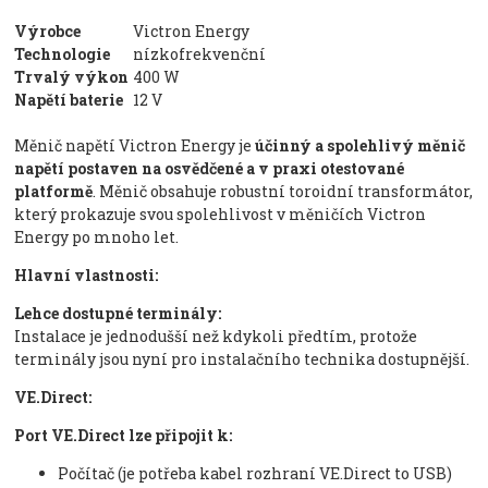
Výrobce
Victron Energy
Technologie
nízkofrekvenční
Trvalý výkon
400 W
Napětí baterie
12 V
Měnič napětí Victron Energy je
účinný a spolehlivý měnič
napětí postaven na osvědčené a v praxi otestované
platformě
. Měnič obsahuje robustní toroidní transformátor,
který prokazuje svou spolehlivost v měničích Victron
Energy po mnoho let.
Hlavní vlastnosti:
Lehce dostupné terminály:
Instalace je jednodušší než kdykoli předtím, protože
terminály jsou nyní pro instalačního technika dostupnější.
VE.Direct:
Port VE.Direct lze připojit k:
Počítač (je potřeba kabel rozhraní VE.Direct to USB)