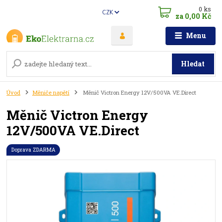
0
ks
CZK
za
0,00 Kč
Menu
Hledat
Úvod
Měniče napětí
Měnič Victron Energy 12V/500VA VE.Direct
Měnič Victron Energy
12V/500VA VE.Direct
Doprava ZDARMA