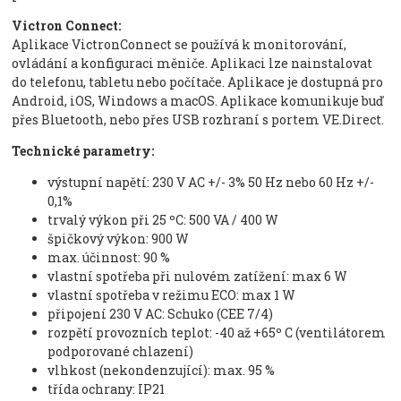
Victron Connect:
Aplikace VictronConnect se používá k monitorování,
ovládání a konfiguraci měniče. Aplikaci lze nainstalovat
do telefonu, tabletu nebo počítače. Aplikace je dostupná pro
Android, iOS, Windows a macOS. Aplikace komunikuje buď
přes Bluetooth, nebo přes USB rozhraní s portem VE.Direct.
Technické parametry:
výstupní napětí: 230 V AC +/- 3% 50 Hz nebo 60 Hz +/-
0,1%
trvalý výkon při 25 ºC: 500 VA / 400 W
špičkový výkon: 900 W
max. účinnost: 90 %
vlastní spotřeba při nulovém zatížení: max 6 W
vlastní spotřeba v režimu ECO: max 1 W
připojení 230 V AC: Schuko (CEE 7/4)
rozpětí provozních teplot: -40 až +65º C (ventilátorem
podporované chlazení)
vlhkost (nekondenzující): max. 95 %
třída ochrany: IP21