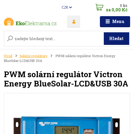
0
ks
CZK
za
0,00 Kč
Menu
Hledat
Úvod
Solární regulátory
PWM solární regulátor Victron Energy
BlueSolar-LCD&USB 30A
PWM solární regulátor Victron
Energy BlueSolar-LCD&USB 30A