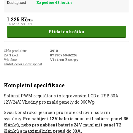
Dostupnost
Expedice 48 hodin
1 225 Kč
/
ks
1 012 Kč
bez DPH
Přidat do košíku
Číslo produktu:
3910
EAN kód:
8719076046226
Výrobce:
Victron Energy
Hlídat cenu / dostupnost
Kompletní specifikace
Solární PWM regulátor s integrovaným LCD a USB 30A
12V/24V. Vhodný pro malé panely do 360Wp.
Svou konstrukcí je určen pro malé ostrovní solární
systémy.
Pro nabíjení 12V baterie musí mít solární panel 36
článků, nebo pro nabíjení baterie 24V musí mít panel 72
článků a maximálním proud do 30A.