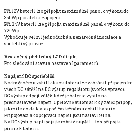
Při 12V baterii lze připojit maximálně panel o výkonu do
360Wp paralelní zapojení.
Při 24V baterii lze připojit maximálně panel o výkonu do
720Wp
Výhodou je velmi jednoduchá a nenáročná instalace a
spolehlivý provoz.
Vestavěný přehledný LCD displej
Pro sledování stavu a nastavení parametrů.
Napájení DC spotřebičů
Nadměrnému vybití akumulátoru lze zabránit připojením
všech DC zátěží na DC výstup regulátoru (svorka vpravo).
DC výstup odpojí zátěž, když je baterie vybitá na
přednastavené napětí. Opětovně automaticky zátěž připojí,
jakmile dojde k alespoň částečnému dobití baterie.
Připojovací a odpojovací napětí jsou nastavitelná.
Na DC výstup nepřipojujte měnič napětí – ten připojte
přímo k baterii.