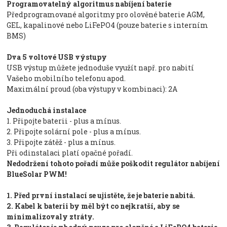
Programovatelný algoritmus nabíjení baterie
Předprogramované algoritmy pro olověné baterie AGM,
GEL, kapalinové nebo LiFePO4 (pouze baterie s interním
BMS)
Dva 5 voltové USB výstupy
USB výstup můžete jednoduše využít např. pro nabití
Vašeho mobilního telefonu apod.
Maximální proud (oba výstupy v kombinaci): 2A
Jednoduchá instalace
1. Připojte baterii - plus a mínus.
2. Připojte solární pole - plus a mínus.
3. Připojte zátěž - plus a mínus.
Při odinstalaci platí opačné pořadí.
Nedodržení tohoto pořadí může poškodit regulátor nabíjení
BlueSolar PWM!
1. Před první instalací se ujistěte, že je baterie nabitá.
2. Kabel k baterii by měl být co nejkratší, aby se
minimalizovaly ztráty.