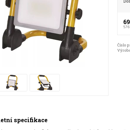
Do
69
576
Číslo p
Výrobc
tní specifikace