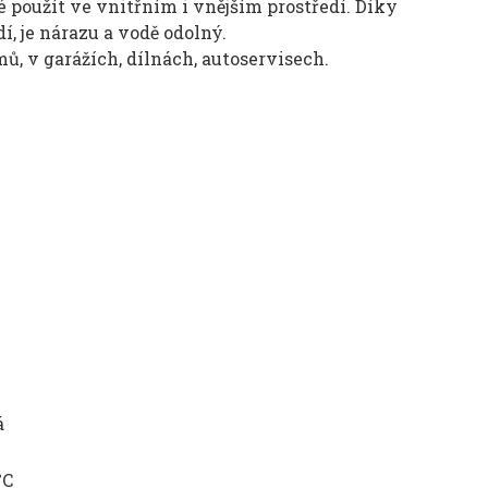
é použít ve vnitřním i vnějším prostředí. Díky
, je nárazu a vodě odolný.
mů, v garážích, dílnách, autoservisech.
á
°C