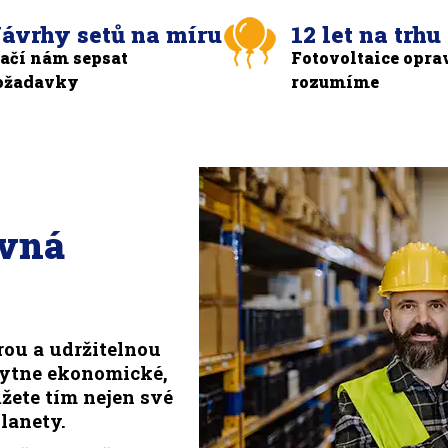
ávrhy setů na míru
12 let na trhu
tačí nám sepsat
Fotovoltaice opra
ožadavky
rozumíme
ávná
rou a udržitelnou
kytne ekonomické,
žete tím nejen své
lanety.