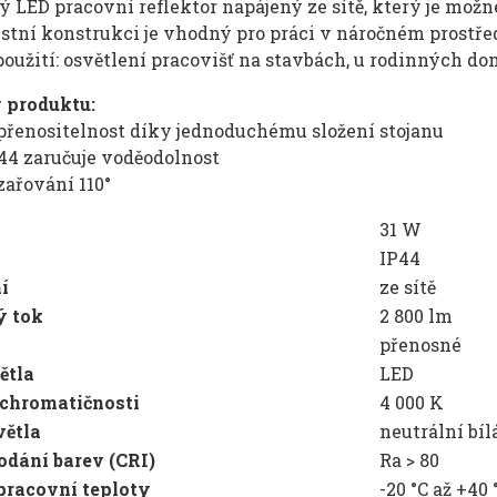
 LED pracovní reflektor napájený ze sítě, který je možn
stní konstrukci je vhodný pro práci v náročném prostředí
použití: osvětlení pracovišť na stavbách, u rodinných do
 produktu:
přenositelnost díky jednoduchému složení stojanu
44 zaručuje voděodolnost
zařování 110°
31 W
IP44
í
ze sítě
ý tok
2 800 lm
přenosné
ětla
LED
 chromatičnosti
4 000 K
větla
neutrální bíl
odání barev (CRI)
Ra > 80
pracovní teploty
-20 °C až +40 