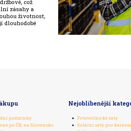
držbové, což
lní zásahy a
louhou životnost,
ují dlouhodobé
nákupu
Nejoblíbenější kateg
dní podmínky
Fotovoltaické sety
vné po ČR, na Slovensko
Solární sety pro karava