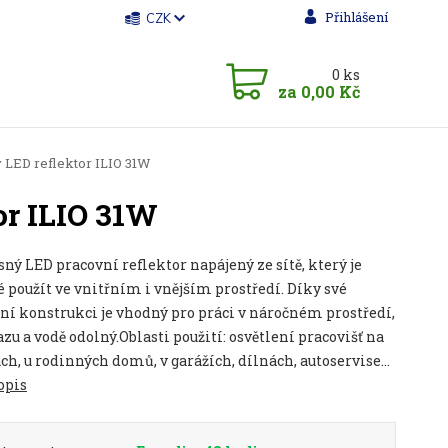
Přihlášení
CZK
0
ks
za
0,00 Kč
LED reflektor ILIO 31W
or ILIO 31W
ný LED pracovní reflektor napájený ze sítě, který je
použít ve vnitřním i vnějším prostředí. Díky své
ní konstrukci je vhodný pro práci v náročném prostředí,
azu a vodě odolný.Oblasti použití: osvětlení pracovišť na
ch, u rodinných domů, v garážích, dílnách, autoservise...
opis