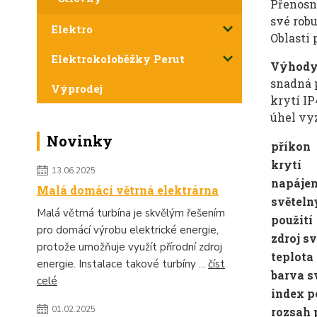
Přenosný
své robu
Elektro
Oblasti 
Elektrokoloběžky Perut
Výhody
snadná 
Výprodej
krytí IP
úhel vy
Novinky
příkon
krytí
13.06.2025
napájen
Malá domácí větrná elektrárna
světeln
Malá větrná turbína je skvělým řešením
použití
pro domácí výrobu elektrické energie,
zdroj sv
protože umožňuje využít přírodní zdroj
teplota
energie. Instalace takové turbíny ...
číst
barva s
celé
index p
01.02.2025
rozsah 