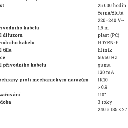
st
25 000 hodin
černá/žlutá
220–240 V~
řívodního kabelu
1,5 m
l difuzoru
plast (PC)
vodního kabelu
H07RN-F
l těla
hliník
ce
50/60 Hz
l přívodního kabelu
guma
130 mA
 ochrany proti mechanickým nárazům
IK10
> 0,9
zařování
110°
 doba
3 roky
240 × 185 × 