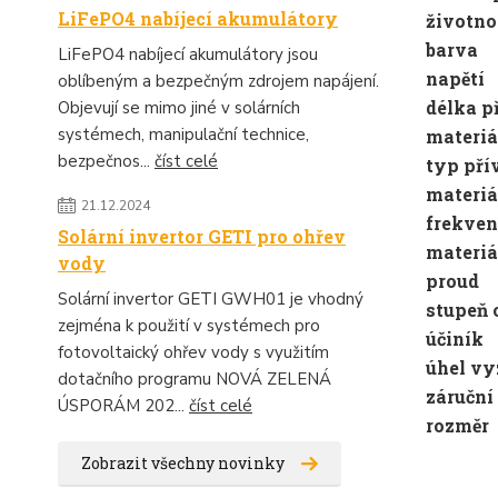
LiFePO4 nabíjecí akumulátory
životno
barva
LiFePO4 nabíjecí akumulátory jsou
napětí
oblíbeným a bezpečným zdrojem napájení.
délka p
Objevují se mimo jiné v solárních
systémech, manipulační technice,
materiá
bezpečnos...
číst celé
typ pří
materiá
21.12.2024
frekven
Solární invertor GETI pro ohřev
materiá
vody
proud
Solární invertor GETI GWH01 je vhodný
stupeň
zejména k použití v systémech pro
účiník
fotovoltaický ohřev vody s využitím
úhel vy
dotačního programu NOVÁ ZELENÁ
záruční
ÚSPORÁM 202...
číst celé
rozměr
Zobrazit všechny novinky