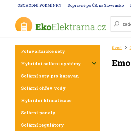
OBCHODNÍ PODMÍNKY
Dopravné po ČR, na Slovensko
Úvod
Fotovoltaické sety
Emos
Hybridní solární systémy
Solární sety pro karavan
Solární ohřev vody
Hybridní klimatizace
Solární panely
Solární regulátory