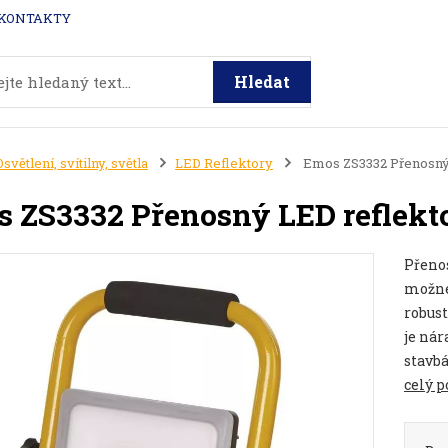
KONTAKTY
Hledat
Osvětlení, svítilny, světla
LED Reflektory
Emos ZS3332 Přenosný 
 ZS3332 Přenosný LED reflekt
Přenos
možné 
robust
je nár
stavbá
celý p