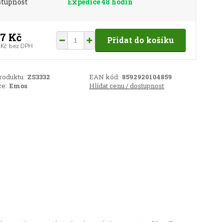
stupnost
Expedice 48 hodin
7 Kč
Přidat do košíku
 Kč
bez DPH
roduktu:
ZS3332
EAN kód:
8592920104859
e:
Emos
Hlídat cenu / dostupnost