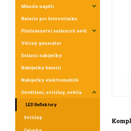
Měniče napětí
Baterie pro fotovoltaiku
Příslušenství solárních setů
Větrný generátor
Solární nabíječky
Nabíječky baterií
Nabíječky elektromobilů
Osvětlení, svítilny, světla
LED Reflektory
Svítilny
Komple
Čelovky