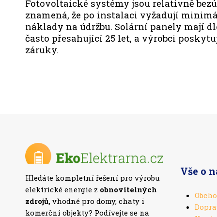
Fotovoltaické systémy jsou relativně bezú
znamená, že po instalaci vyžadují minimá
náklady na údržbu. Solární panely mají d
často přesahující 25 let, a výrobci poskyt
záruky.
Vše o 
Hledáte kompletní řešení pro výrobu
elektrické energie z
obnovitelných
Obcho
zdrojů,
vhodné pro domy, chaty i
Dopra
komerční objekty? Podívejte se na