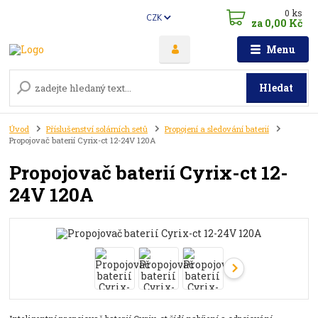
0
ks
CZK
za
0,00 Kč
Menu
Hledat
Úvod
Příslušenství solárních setů
Propojení a sledování baterií
Propojovač baterií Cyrix-ct 12-24V 120A
Propojovač baterií Cyrix-ct 12-
24V 120A