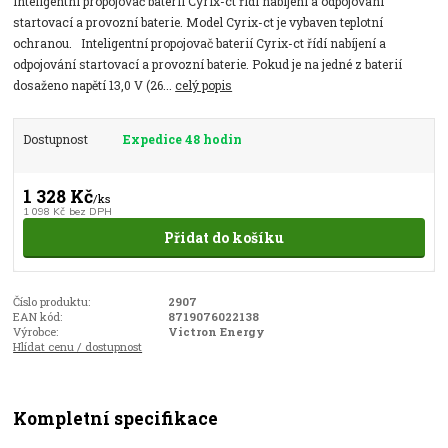
Inteligentní propojovač baterií Cyrix-ct řídí nabíjení a odpojování
startovací a provozní baterie. Model Cyrix-ct je vybaven teplotní
ochranou. Inteligentní propojovač baterií Cyrix-ct řídí nabíjení a
odpojování startovací a provozní baterie. Pokud je na jedné z baterií
dosaženo napětí 13,0 V (26...
celý popis
Dostupnost
Expedice 48 hodin
1 328 Kč
/
ks
1 098 Kč
bez DPH
Přidat do košíku
Číslo produktu:
2907
EAN kód:
8719076022138
Výrobce:
Victron Energy
Hlídat cenu / dostupnost
Kompletní specifikace