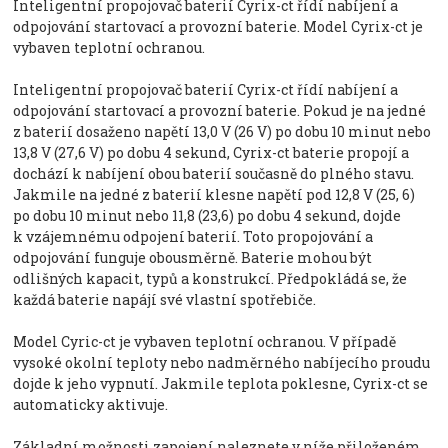
Inteligentní propojovač baterií Cyrix-ct řídí nabíjení a
odpojování startovací a provozní baterie. Model Cyrix-ct je
vybaven teplotní ochranou.
Inteligentní propojovač baterií Cyrix-ct řídí nabíjení a
odpojování startovací a provozní baterie. Pokud je na jedné
z baterií dosaženo napětí 13,0 V (26 V) po dobu 10 minut nebo
13,8 V (27,6 V) po dobu 4 sekund, Cyrix-ct baterie propojí a
dochází k nabíjení obou baterií současně do plného stavu.
Jakmile na jedné z baterií klesne napětí pod 12,8 V (25, 6)
po dobu 10 minut nebo 11,8 (23,6) po dobu 4 sekund, dojde
k vzájemnému odpojení baterií. Toto propojování a
odpojování funguje obousměrně. Baterie mohou být
odlišných kapacit, typů a konstrukcí. Předpokládá se, že
každá baterie napájí své vlastní spotřebiče.
Model Cyric-ct je vybaven teplotní ochranou. V případě
vysoké okolní teploty nebo nadměrného nabíjecího proudu
dojde k jeho vypnutí. Jakmile teplota poklesne, Cyrix-ct se
automaticky aktivuje.
Základní možnosti zapojení naleznete v níže přiloženém