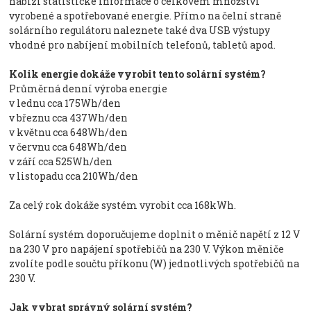
nabízí statistické informace o celkovém množství
vyrobené a spotřebované energie. Přímo na čelní straně
solárního regulátoru naleznete také dva USB výstupy
vhodné pro nabíjení mobilních telefonů, tabletů apod.
Kolik energie dokáže vyrobit tento solární systém?
Průměrná denní výroba energie
v lednu cca 175Wh/den
v březnu cca 437Wh/den
v květnu cca 648Wh/den
v červnu cca 648Wh/den
v září cca 525Wh/den
v listopadu cca 210Wh/den
Za celý rok dokáže systém vyrobit cca 168kWh.
Solární systém doporučujeme doplnit o měnič napětí z 12 V
na 230 V pro napájení spotřebičů na 230 V. Výkon měniče
zvolíte podle součtu příkonu (W) jednotlivých spotřebičů na
230 V.
Jak vybrat správný solární systém?