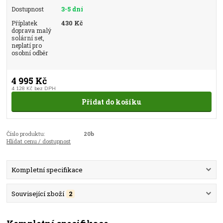
Dostupnost
3-5 dní
Příplatek
430 Kč
doprava malý
solární set,
neplatí pro
osobní odběr
4 995 Kč
4 128 Kč
bez DPH
Přidat do košíku
Číslo produktu:
20b
Hlídat cenu / dostupnost
Kompletní specifikace
Související zboží
2