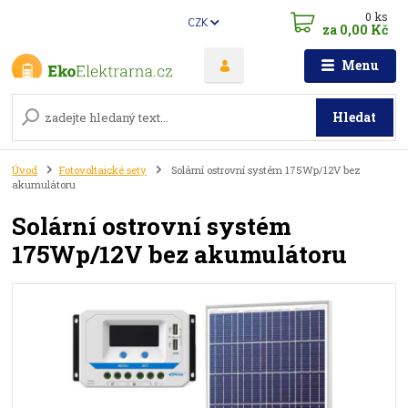
0
ks
CZK
za
0,00 Kč
Menu
Hledat
Úvod
Fotovoltaické sety
Solární ostrovní systém 175Wp/12V bez
akumulátoru
Solární ostrovní systém
175Wp/12V bez akumulátoru