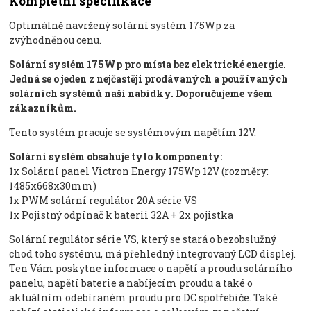
Kompletní specifikace
Optimálně navržený solární systém 175Wp za
zvýhodněnou cenu.
Solární systém 175Wp
pro místa bez elektrické energie.
Jedná se o jeden z nejčastěji prodávaných a používaných
solárních systémů naší nabídky. Doporučujeme všem
zákazníkům.
Tento systém pracuje se systémovým napětím 12V.
Solární systém obsahuje tyto komponenty:
1x Solární panel Victron Energy 175Wp 12V (rozměry:
1485x668x30mm)
1x PWM solární regulátor 20A série VS
1x Pojistný odpínač k baterii 32A + 2x pojistka
Solární regulátor série VS, který se stará o bezobslužný
chod toho systému, má přehledný integrovaný LCD displej.
Ten Vám poskytne informace o napětí a proudu solárního
panelu, napětí baterie a nabíjecím proudu a také o
aktuálním odebíraném proudu pro DC spotřebiče. Také