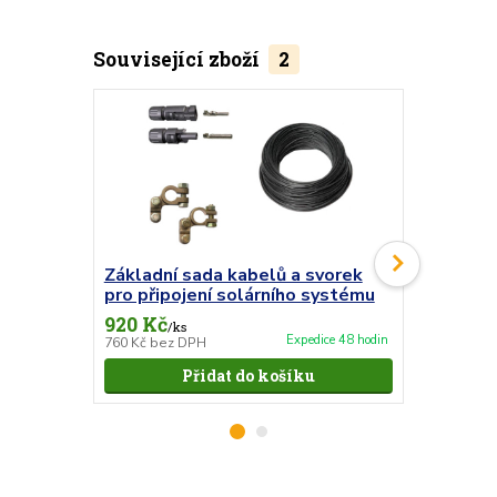
Související zboží
2
Základní sada kabelů a svorek
Střešní 
pro připojení solárního systému
dvojitá
920 Kč
509 Kč
/
ks
/
ks
Expedice 48 hodin
760 Kč
bez DPH
421 Kč
bez 
Přidat do košíku