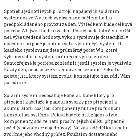
Spotřebu jednotlivých přístrojů napájených solárním
systémem ve Wattech vynásobíme počtem hodin
předpokládaného provozu za den. Výsledkem bude celková
potřeba Wh (watthodin) za den. Pokud bude toto číslo nižší
než výše uvedené hodnoty, výkon systému je dostačující, v
opačném případě je nutno zvolit výkonnější systém. U
každého systému najdete průměrný počet Wh, které
vybraný solární systém průměrně vyrobí za den.
Samozřejmě je potřeba zohlednit, jestli systém je využíván
každý den, nebo pouze víkendově, či sezónně. Pokud si
nejste jisti, který systém zvolit, kontaktujte nás, rádi Vám
poradíme.
Solární systém neobsahuje kabeláž, konektory pro
připojení kabeláže k panelu a svorky pro připojení k
akumulátoru, což jsou komponenty nutné pro funkční
kompletaci systému. Pokud budete mít zájem o tyto
komponenty, sdělte nám prosím jejich délku, případně
počet (v poznámce objednávky). Na základě délky kabelu
zvolíme jeho vhodný průřez. Použitím dostatečného