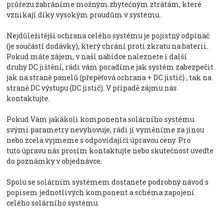
průřezu zabráníme možným zbytečným ztrátám, které
vznikají díky vysokým proudům v systému.
Nejdůležitější ochrana celého systému je pojistný odpínač
(je součástí dodávky), který chrání proti zkratu na baterii.
Pokud máte zájem, v naší nabídce naleznete i další
druhy DC jištění, rádi vám poradíme jak systém zabezpečit
jak na straně panelů (přepěťová ochrana + DC jistič) , tak na
straně DC výstupu (DC jistič). V případě zájmu nás
kontaktujte.
Pokud Vám jakákoli komponenta solárního systému
svými parametry nevyhovuje, rádi jí vyměníme za jinou
nebo zcela vyjmeme s odpovídající úpravou ceny. Pro
tuto úpravu nás prosím kontaktujte nebo skutečnost uveďte
do poznámky v objednávce.
Spolu se solárním systémem dostanete podrobný návod s
popisem jednotlivých komponent a schéma zapojení
celého solárního systému.