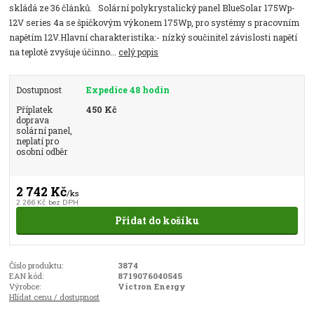
skládá ze 36 článků. Solární polykrystalický panel BlueSolar 175Wp-
12V series 4a se špičkovým výkonem 175Wp, pro systémy s pracovním
napětím 12V.Hlavní charakteristika:- nízký součinitel závislosti napětí
na teplotě zvyšuje účinno...
celý popis
Dostupnost
Expedice 48 hodin
Příplatek
450 Kč
doprava
solární panel,
neplatí pro
osobní odběr
2 742 Kč
/
ks
2 266 Kč
bez DPH
Přidat do košíku
Číslo produktu:
3874
EAN kód:
8719076040545
Výrobce:
Victron Energy
Hlídat cenu / dostupnost