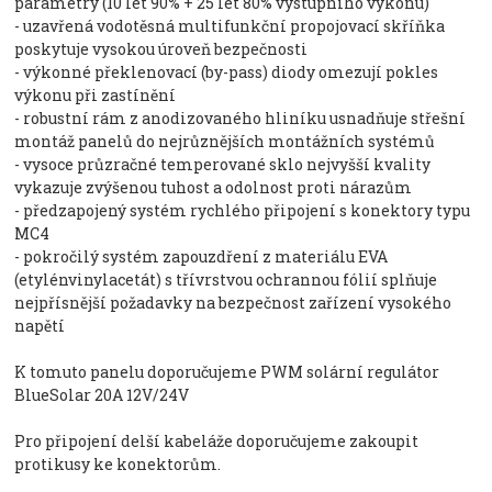
parametry (10 let 90% + 25 let 80% výstupního výkonu)
- uzavřená vodotěsná multifunkční propojovací skříňka
poskytuje vysokou úroveň bezpečnosti
- výkonné překlenovací (by-pass) diody omezují pokles
výkonu při zastínění
- robustní rám z anodizovaného hliníku usnadňuje střešní
montáž panelů do nejrůznějších montážních systémů
- vysoce průzračné temperované sklo nejvyšší kvality
vykazuje zvýšenou tuhost a odolnost proti nárazům
- předzapojený systém rychlého připojení s konektory typu
MC4
- pokročilý systém zapouzdření z materiálu EVA
(etylénvinylacetát) s třívrstvou ochrannou fólií splňuje
nejpřísnější požadavky na bezpečnost zařízení vysokého
napětí
K tomuto panelu doporučujeme PWM solární regulátor
BlueSolar 20A 12V/24V
Pro připojení delší kabeláže doporučujeme zakoupit
protikusy ke konektorům.