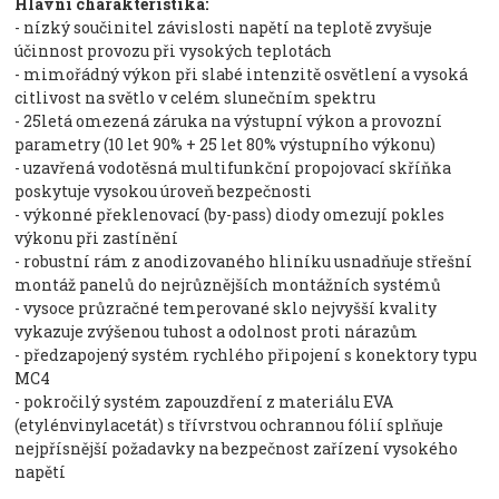
Hlavní charakteristika:
- nízký součinitel závislosti napětí na teplotě zvyšuje
účinnost provozu při vysokých teplotách
- mimořádný výkon při slabé intenzitě osvětlení a vysoká
citlivost na světlo v celém slunečním spektru
- 25letá omezená záruka na výstupní výkon a provozní
parametry (10 let 90% + 25 let 80% výstupního výkonu)
- uzavřená vodotěsná multifunkční propojovací skříňka
poskytuje vysokou úroveň bezpečnosti
- výkonné překlenovací (by-pass) diody omezují pokles
výkonu při zastínění
- robustní rám z anodizovaného hliníku usnadňuje střešní
montáž panelů do nejrůznějších montážních systémů
- vysoce průzračné temperované sklo nejvyšší kvality
vykazuje zvýšenou tuhost a odolnost proti nárazům
- předzapojený systém rychlého připojení s konektory typu
MC4
- pokročilý systém zapouzdření z materiálu EVA
(etylénvinylacetát) s třívrstvou ochrannou fólií splňuje
nejpřísnější požadavky na bezpečnost zařízení vysokého
napětí