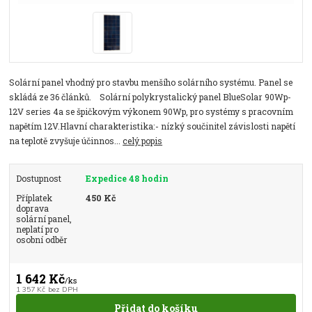
Solární panel vhodný pro stavbu menšího solárního systému. Panel se
skládá ze 36 článků. Solární polykrystalický panel BlueSolar 90Wp-
12V series 4a se špičkovým výkonem 90Wp, pro systémy s pracovním
napětím 12V.Hlavní charakteristika:- nízký součinitel závislosti napětí
na teplotě zvyšuje účinnos...
celý popis
Dostupnost
Expedice 48 hodin
Příplatek
450 Kč
doprava
solární panel,
neplatí pro
osobní odběr
1 642 Kč
/
ks
1 357 Kč
bez DPH
Přidat do košíku