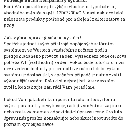
Potřebujete další komponenty systému:
Rádi Vám poradíme při výběru vhodného typu baterie,
vhodného měniče napětí 12DC/230AC. V naší nabídce také
naleznete produkty potřebné pro nabíjení z alternátoru za
jízdy.
Jak vybrat správný solární systém?
Spotřebu jednotlivých přístrojů napájených solárním
systémem ve Wattech vynásobíme počtem hodin
předpokládaného provozu za den. Výsledkem bude celková
potřeba Wh (watthodin) za den. Pokud bude toto číslo nižší
než uvedené hodnoty pro jednotlivé roční období, výkon
systému je dostačující, v opačném případě je nutno zvolit
výkonnější systém. Pokud si nejste jisti, který systém
zvolit, kontaktujte nás, rádi Vám poradíme.
Pokud Vám jakákoli komponenta solárního systému
svými parametry nevyhovuje, rádi jí vyměníme za jinou
nebo zcela vyjmeme s odpovídající úpravou ceny. Pro tuto
úpravu nás prosím kontaktujte nebo skutečnost uveďte do
poznámky v objednávce.