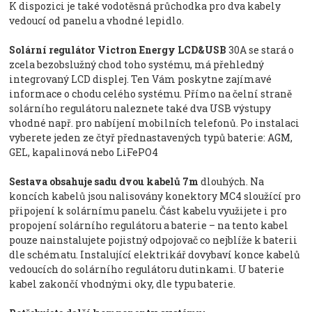
K dispozici je také vodotěsná průchodka pro dva kabely
vedoucí od panelu a vhodné lepidlo.
Solární regulátor Victron Energy LCD&USB
30A se stará o
zcela bezobslužný chod toho systému, má přehledný
integrovaný LCD displej. Ten Vám poskytne zajímavé
informace o chodu celého systému. Přímo na čelní straně
solárního regulátoru naleznete také dva USB výstupy
vhodné např. pro nabíjení mobilních telefonů. Po instalaci
vyberete jeden ze čtyř přednastavených typů baterie: AGM,
GEL, kapalinová nebo LiFePO4
Sestava obsahuje sadu dvou kabelů 7m
dlouhých. Na
koncích kabelů jsou nalisovány konektory MC4 sloužící pro
připojení k solárnímu panelu. Část kabelu využijete i pro
propojení solárního regulátoru a baterie – na tento kabel
pouze nainstalujete pojistný odpojovač co nejblíže k baterii
dle schématu. Instalující elektrikář dovybaví konce kabelů
vedoucích do solárního regulátoru dutinkami. U baterie
kabel zakončí vhodnými oky, dle typu baterie.