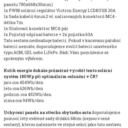
panelu 780x668x30mm)
1x PWM solární regulátor Victron Energy LCD&USB 20A
1x Sada kabelů 6mm2 vč. nalisovaných konektorů MC4 -
délka 7m
1x Slučovací konektror MC4-pár
1x Pojistný odpínač baterie + 2x pojistka 63A
Tato sestava neobsahuje baterii. Pokud v karavanu palubní
baterii nemáte, doporučujeme zvolit baterii uzavřeného
typu AGM, GEL nebo LiFePo. Rádi Vám pomůžeme se
správným výběrem.
Kolik energie dokáže průměrně vyrobit tento solární
systém 180Wp při optimálním oslunění v ČR?
jaro cca 454Wh/den
léto cca 626Wh/den
podzim cca 452Wh/den
zima cca 94Wh/den
Uchycení panelu na střechu obytného auta
doporučujeme
pomocí léty ověřené sady držáků 68cm (nejsou v ceně
sestavy), kterou naleznete ve stejné sekci jako tuto sestavu.