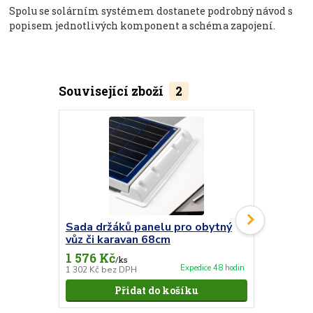
Spolu se solárním systémem dostanete podrobný návod s
popisem jednotlivých komponent a schéma zapojení.
Související zboží
2
Sada držáků panelu pro obytný
Střešní 
vůz či karavan 68cm
dvojitá
1 576 Kč
509 Kč
/
ks
/
ks
Expedice 48 hodin
1 302 Kč
bez DPH
421 Kč
bez 
Přidat do košíku