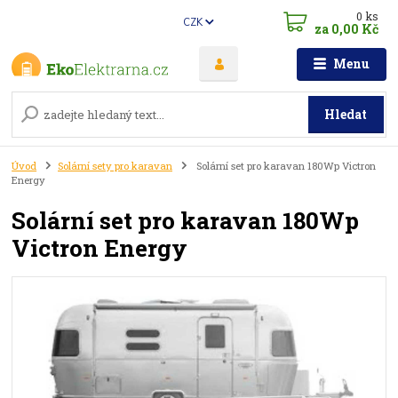
0
ks
CZK
za
0,00 Kč
Menu
Hledat
Úvod
Solární sety pro karavan
Solární set pro karavan 180Wp Victron
Energy
Solární set pro karavan 180Wp
Victron Energy