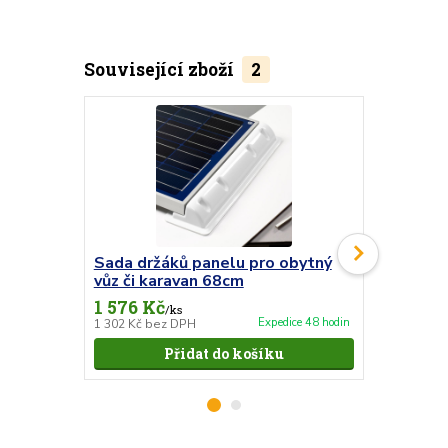
Související zboží
2
Sada držáků panelu pro obytný
Střešní 
vůz či karavan 68cm
dvojitá
1 576 Kč
509 Kč
/
ks
/
ks
Expedice 48 hodin
1 302 Kč
bez DPH
421 Kč
bez 
Přidat do košíku