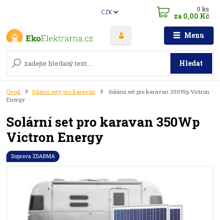
0
ks
CZK
za
0,00 Kč
Menu
Hledat
Úvod
Solární sety pro karavan
Solární set pro karavan 350Wp Victron
Energy
Solární set pro karavan 350Wp
Victron Energy
Doprava ZDARMA