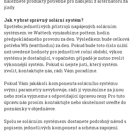
naleznete produkty potřebné pro nabíjení z alternátoru za
jízdy.
Jak vybrat správný solární systém?
Spotřebu jednotlivých přístrojů napájených solárním
systémem ve Wattech vynásobíme počtem hodin
předpokládaného provozu za den. Výsledkem bude celková
potřeba Wh (watthodin) za den. Pokud bude toto číslo nižší
než uvedené hodnoty pro jednotlivé roční období, výkon
systému je dostačující, v opačném případě je nutno zvolit
výkonnější systém. Pokud si nejste jisti, který systém
zvolit, kontaktujte nás, rádi Vám poradíme.
Pokud Vám jakákoli komponenta solárního systému
svými parametry nevyhovuje, rádi jí vyměníme za jinou
nebo zcela vyjmeme s odpovídající úpravou ceny. Pro tuto
úpravu nás prosím kontaktujte nebo skutečnost uveďte do
poznámky v objednávce.
Spolu se solárním systémem dostanete podrobný návod s
popisem jednotlivých komponent a schéma zapojení.