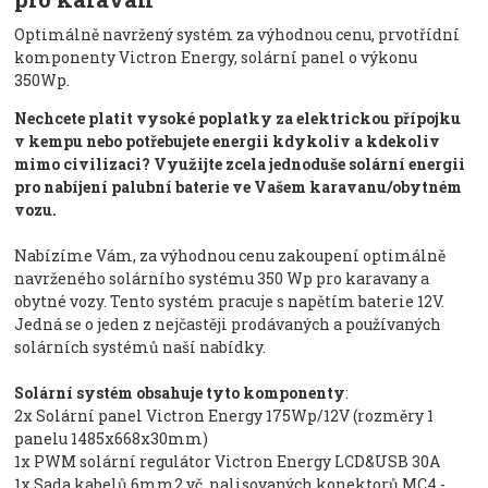
Optimálně navržený systém za výhodnou cenu, prvotřídní
komponenty Victron Energy, solární panel o výkonu
350Wp.
Nechcete platit vysoké poplatky za elektrickou přípojku
v kempu nebo potřebujete energii kdykoliv a kdekoliv
mimo civilizaci? Využijte zcela jednoduše solární energii
pro nabíjení palubní baterie ve Vašem karavanu/obytném
vozu.
Nabízíme Vám, za výhodnou cenu zakoupení optimálně
navrženého solárního systému 350 Wp pro karavany a
obytné vozy. Tento systém pracuje s napětím baterie 12V.
Jedná se o jeden z nejčastěji prodávaných a používaných
solárních systémů naší nabídky.
Solární systém obsahuje tyto komponenty
:
2x Solární panel Victron Energy 175Wp/12V (rozměry 1
panelu 1485x668x30mm)
1x PWM solární regulátor Victron Energy LCD&USB 30A
1x Sada kabelů 6mm2 vč. nalisovaných konektorů MC4 -