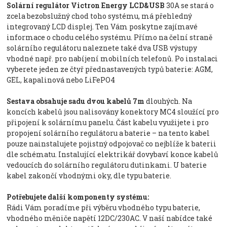
Solární regulátor Victron Energy LCD&USB
30A se stará o
zcela bezobslužný chod toho systému, má přehledný
integrovaný LCD displej. Ten Vám poskytne zajímavé
informace o chodu celého systému. Přímo na čelní straně
solárního regulátoru naleznete také dva USB výstupy
vhodné např. pro nabíjení mobilních telefonů. Po instalaci
vyberete jeden ze čtyř přednastavených typů baterie: AGM,
GEL, kapalinová nebo LiFePO4
Sestava obsahuje sadu dvou kabelů 7m
dlouhých. Na
koncích kabelů jsou nalisovány konektory MC4 sloužící pro
připojení k solárnímu panelu. Část kabelu využijete i pro
propojení solárního regulátoru a baterie – na tento kabel
pouze nainstalujete pojistný odpojovač co nejblíže k baterii
dle schématu. Instalující elektrikář dovybaví konce kabelů
vedoucích do solárního regulátoru dutinkami. U baterie
kabel zakončí vhodnými oky, dle typu baterie.
Potřebujete další komponenty systému:
Rádi Vám poradíme při výběru vhodného typu baterie,
vhodného měniče napětí 12DC/230AC. V naší nabídce také