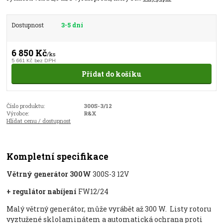
Dostupnost
3-5 dní
6 850 Kč
/
ks
5 661 Kč
bez DPH
Přidat do košíku
Číslo produktu:
300S-3/12
Výrobce:
R&X
Hlídat cenu / dostupnost
Kompletní specifikace
Větrný generátor 300W
300S-3 12V
+ regulátor nabíjení
FW12/24
Malý větrný generátor, může vyrábět až 300 W. Listy rotoru
vyztužené sklolaminátem a automatická ochrana proti