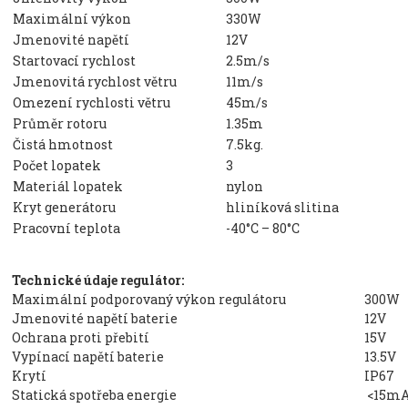
Maximální výkon
330W
Jmenovité napětí
12V
Startovací rychlost
2.5m/s
Jmenovitá rychlost větru
11m/s
Omezení rychlosti větru
45m/s
Průměr rotoru
1.35m
Čistá hmotnost
7.5kg.
Počet lopatek
3
Materiál lopatek
nylon
Kryt generátoru
hliníková slitina
Pracovní teplota
-40°C – 80°C
Technické údaje regulátor:
Maximální podporovaný výkon regulátoru
300W
Jmenovité napětí baterie
12V
Ochrana proti přebití
15V
Vypínací napětí baterie
13.5V
Krytí
IP67
Statická spotřeba energie
<15m