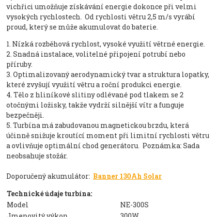
vichřici umožňuje získávání energie dokonce při velmi
vysokých rychlostech. Od rychlosti větru 2,5 m/s vyrábí
proud, který se může akumulovat do baterie.
1. Nízká rozběhová rychlost, vysoké využití větrné energie.
2. Snadná instalace, volitelné připojení potrubí nebo
příruby.
3. Optimalizovaný aerodynamický tvar a struktura lopatky,
které zvyšují využití větru a roční produkci energie.
4. Tělo z hliníkové slitiny odlévané pod tlakem se 2
otočnými ložisky, takže vydrží silnější vítr a funguje
bezpečněji.
5. Turbína má zabudovanou magnetickou brzdu, která
účinně snižuje kroutící moment při limitní rychlosti větru
a ovlivňuje optimální chod generátoru. Poznámka: Sada
neobsahuje stožár.
Doporučený akumulátor:
Banner 130Ah Solar
Technické údaje turbína:
Model
NE-300S
Jmenovitý výkon
300W