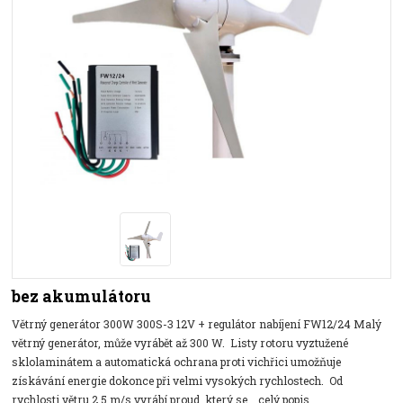
bez akumulátoru
Větrný generátor 300W 300S-3 12V + regulátor nabíjení FW12/24 Malý
větrný generátor, může vyrábět až 300 W. Listy rotoru vyztužené
sklolaminátem a automatická ochrana proti vichřici umožňuje
získávání energie dokonce při velmi vysokých rychlostech. Od
rychlosti větru 2,5 m/s vyrábí proud, který se...
celý popis