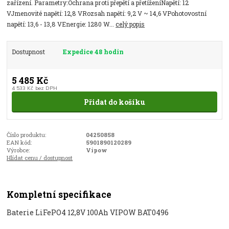
zařízení. Parametry:Ochrana proti přepětí a přetíženíNapětí: 12
VJmenovité napětí: 12,8 VRozsah napětí: 9,2 V ~ 14,6 VPohotovostní
napětí: 13,6 - 13,8 VEnergie: 1280 W...
celý popis
Dostupnost
Expedice 48 hodin
5 485 Kč
4 533 Kč
bez DPH
Přidat do košíku
Číslo produktu:
04250858
EAN kód:
5901890120289
Výrobce:
Vipow
Hlídat cenu / dostupnost
Kompletní specifikace
Baterie LiFePO4 12,8V 100Ah VIPOW BAT0496