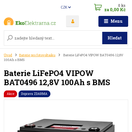
0
ks
CZK
za
0,00 Kč
Menu
Hledat
Úvod
Baterie pro fotovoltaiku
Baterie LiFePO4 VIPOW BAT0496 12,8V
100Ah s BMS
Baterie LiFePO4 VIPOW
BAT0496 12,8V 100Ah s BMS
Akce
Doprava ZDARMA