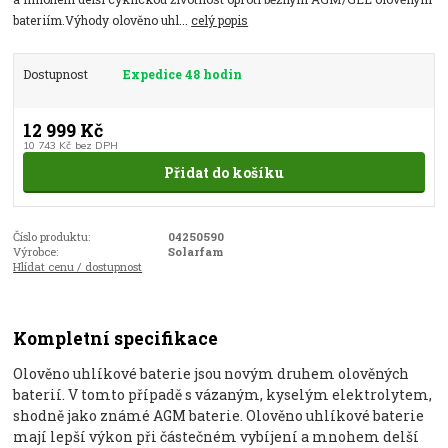
bateriím.Výhody olověno uhl...
celý popis
Dostupnost
Expedice 48 hodin
12 999 Kč
10 743 Kč
bez DPH
Přidat do košíku
Číslo produktu:
04250590
Výrobce:
Solarfam
Hlídat cenu / dostupnost
Kompletní specifikace
Olověno uhlíkové baterie jsou novým druhem olověných
baterií. V tomto případě s vázaným, kyselým elektrolytem,
shodně jako známé AGM baterie. Olověno uhlíkové baterie
mají lepší výkon při částečném vybíjení a mnohem delší