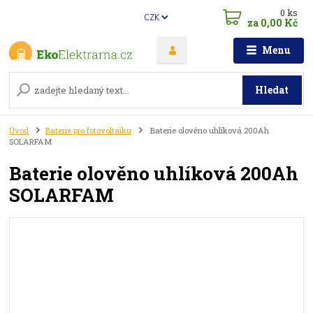
0
ks
CZK
za
0,00 Kč
Menu
Hledat
Úvod
Baterie pro fotovoltaiku
Baterie olověno uhlíková 200Ah
SOLARFAM
Baterie olověno uhlíková 200Ah
SOLARFAM