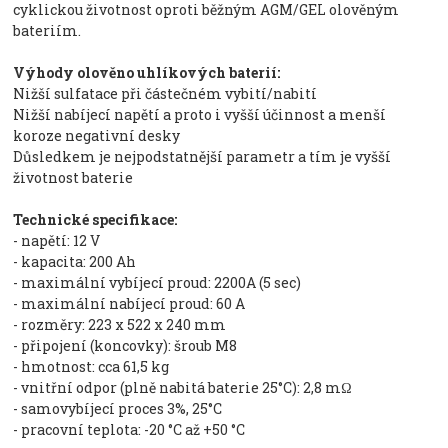
cyklickou životnost oproti běžným AGM/GEL olověným
bateriím.
Výhody olověno uhlíkových baterií:
Nižší sulfatace při částečném vybití/nabití
Nižší nabíjecí napětí a proto i vyšší účinnost a menší
koroze negativní desky
Důsledkem je nejpodstatnější parametr a tím je vyšší
životnost baterie
Technické specifikace:
- napětí: 12 V
- kapacita: 200 Ah
- maximální vybíjecí proud: 2200A (5 sec)
- maximální nabíjecí proud: 60 A
- rozměry: 223 x 522 x 240 mm
- připojení (koncovky): šroub M8
- hmotnost: cca 61,5 kg
- vnitřní odpor (plně nabitá baterie 25°C): 2,8 mΩ
- samovybíjecí proces 3%, 25°C
- pracovní teplota: -20 °C až +50 °C