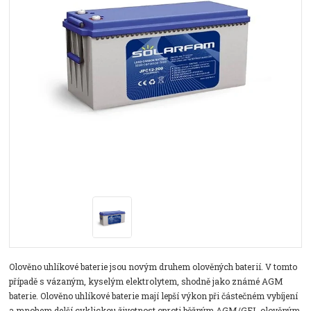
Olověno uhlíkové baterie jsou novým druhem olověných baterií. V tomto
případě s vázaným, kyselým elektrolytem, shodně jako známé AGM
baterie. Olověno uhlíkové baterie mají lepší výkon při částečném vybíjení
a mnohem delší cyklickou životnost oproti běžným AGM/GEL olověným