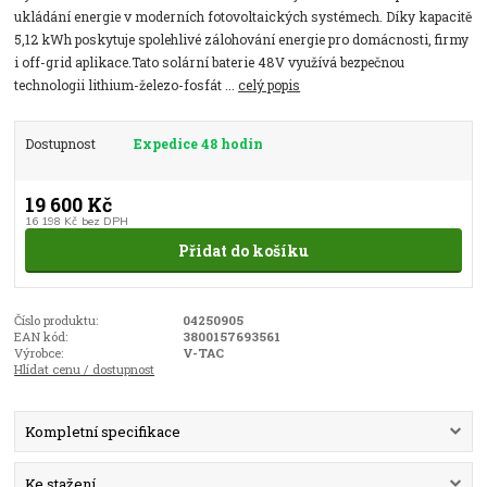
ukládání energie v moderních fotovoltaických systémech. Díky kapacitě
5,12 kWh poskytuje spolehlivé zálohování energie pro domácnosti, firmy
i off-grid aplikace.Tato solární baterie 48V využívá bezpečnou
technologii lithium-železo-fosfát ...
celý popis
Dostupnost
Expedice 48 hodin
19 600 Kč
16 198 Kč
bez DPH
Přidat do košíku
Číslo produktu:
04250905
EAN kód:
3800157693561
Výrobce:
V-TAC
Hlídat cenu / dostupnost
Kompletní specifikace
Ke stažení