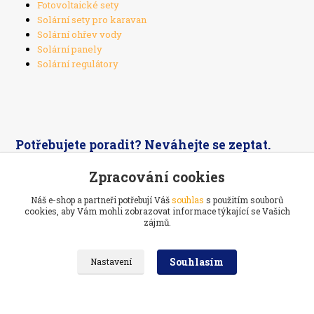
Fotovoltaické sety
Solární sety pro karavan
Solární ohřev vody
Solární panely
Solární regulátory
Potřebujete poradit? Neváhejte se zeptat.
Zpracování cookies
+420 603 526 269
Náš e-shop a partneři potřebují Váš
souhlas
s použitím souborů
cookies, aby Vám mohli zobrazovat informace týkající se Vašich
zájmů.
Souhlasím
Nastavení
Ekoelektrarna.cz -
Ostrovní solární systémy
Navštivte také:
Prodej a servis
kol na Vysočině
//
Webdesign
: Poradnyweb.cz
Vytvořeno na
Eshop-rychle.cz