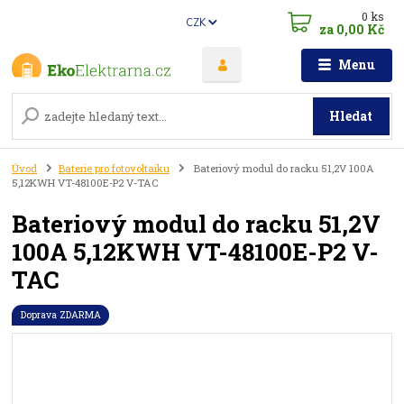
0
ks
CZK
za
0,00 Kč
Menu
Hledat
Úvod
Baterie pro fotovoltaiku
Bateriový modul do racku 51,2V 100A
5,12KWH VT-48100E-P2 V-TAC
Bateriový modul do racku 51,2V
100A 5,12KWH VT-48100E-P2 V-
TAC
Doprava ZDARMA