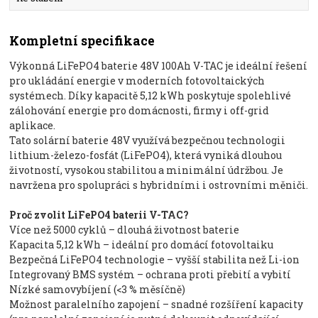
Kompletní specifikace
Výkonná LiFePO4 baterie 48V 100Ah V-TAC je ideální řešení
pro ukládání energie v moderních fotovoltaických
systémech. Díky kapacitě 5,12 kWh poskytuje spolehlivé
zálohování energie pro domácnosti, firmy i off-grid
aplikace.
Tato solární baterie 48V využívá bezpečnou technologii
lithium-železo-fosfát (LiFePO4), která vyniká dlouhou
životností, vysokou stabilitou a minimální údržbou. Je
navržena pro spolupráci s hybridními i ostrovními měniči.
Proč zvolit LiFePO4 baterii V-TAC?
Více než 5000 cyklů – dlouhá životnost baterie
Kapacita 5,12 kWh – ideální pro domácí fotovoltaiku
Bezpečná LiFePO4 technologie – vyšší stabilita než Li-ion
Integrovaný BMS systém – ochrana proti přebití a vybití
Nízké samovybíjení (<3 % měsíčně)
Možnost paralelního zapojení – snadné rozšíření kapacity