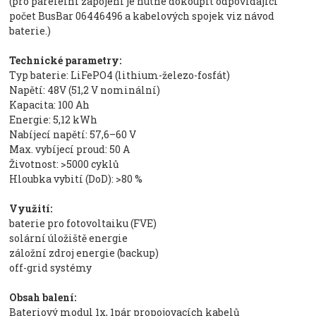
(pro parelelní zapojení je nutné dokoupit odpovídající
počet BusBar 06446496 a kabelových spojek viz návod
baterie.)
Technické parametry:
Typ baterie: LiFePO4 (lithium-železo-fosfát)
Napětí: 48V (51,2 V nominální)
Kapacita: 100 Ah
Energie: 5,12 kWh
Nabíjecí napětí: 57,6–60 V
Max. vybíjecí proud: 50 A
Životnost: >5000 cyklů
Hloubka vybití (DoD): >80 %
Využití:
baterie pro fotovoltaiku (FVE)
solární úložiště energie
záložní zdroj energie (backup)
off-grid systémy
Obsah balení:
Bateriový modul 1x, 1pár propojovacích kabelů