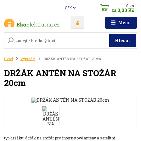
0
ks
CZK
za
0,00 Kč
Menu
Hledat
Úvod
Výprodej
DRŽÁK ANTÉN NA STOŽÁR 20cm
DRŽÁK ANTÉN NA STOŽÁR
20cm
typ držáku: držák na stožár pro internetové antény a satelitní