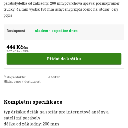
parabolydélka od základny: 200 mm povrchová úprava: pozinkprůměr
trubky: 42 mm výška: 150 mm uchycení přizpůsobeno na: stožár
celý
popis
Dostupnost
sladem - expedice dnes
444 Kč
/
ks
367 Kč
bez DPH
Přidat do košíku
Číslo produktu:
J60190
Hlídat cenu / dostupnost
Kompletní specifikace
typ držáku: držák na stožár pro internetové antény a
satelitní paraboly
délka od základny: 200 mm