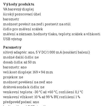
Výhody produktu
VA barevný displej
široký pozorovací úhel
barometr
možnost pověsit na zeď i postavit na stůl
čidlo pro měření srážek
měření a záznam hodnoty tlaku, teploty, srážek a vlhkosti
USB výstup
Parametry
síťový adaptér: ano, 5 V DC/1 000 mA (součástí balení)
možné další čidlo: ne
dosah čidla: až 50 m
barometr: ano
velikost displeje: 169 × 94 mm
projekce: ne
možnost pověšení na zeď: ano
drátová sonda k čidlu: ne
venkovní teplota: -30 °C až +60 °C, rozlišení 0,1 °C
venkovní vlhkost: 10 % až 99 % RV, rozlišení 1 %
předpověď počasí: ano