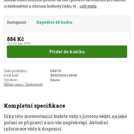
srážekměření a záznam hodnoty tlaku, te...
celý popis
Dostupnost
Expedice 48 hodin
884 Kč
731 Kč
bez DPH
Přidat do košíku
Číslo produktu:
E8670
EAN kód:
8592920113608
Výrobce:
Emos
Hlídat cenu / dostupnost
Kompletní specifikace
Díky této meteostanici budete vždy s jistotou vědět, na jaké
počasí se připravit a nic vás nepřekvapí. Aktuální
informace vždy k dispozici.