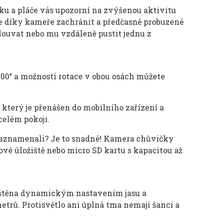
ku a pláče vás upozorní na zvýšenou aktivitu
ze díky kameře zachránit a předčasně probuzené
ouvat nebo mu vzdáleně pustit jednu z
00° a možností rotace v obou osách můžete
který je přenášen do mobilního zařízení a
celém pokoji.
k zaznamenali? Je to snadné! Kamera chůvičky
vé úložiště nebo micro SD kartu s kapacitou až
jištěna dynamickým nastavením jasu a
rů. Protisvětlo ani úplná tma nemají šanci a