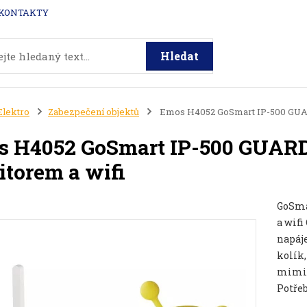
KONTAKTY
Hledat
Elektro
Zabezpečení objektů
Emos H4052 GoSmart IP-500 GUARD
 H4052 GoSmart IP-500 GUARD 
torem a wifi
GoSma
a wif
napáje
kolík,
mimin
Potřeb