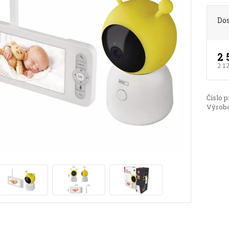
Do
2 
2 1
Číslo p
Výrobc