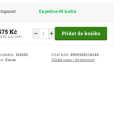
stupnost
Expedice 48 hodin
575 Kč
Přidat do košíku
28 Kč
bez DPH
roduktu:
H4052
EAN kód:
8592920118146
e:
Emos
Hlídat cenu / dostupnost