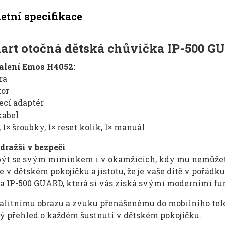
tní specifikace
rt otočná dětská chůvička IP-500 G
alení Emos H4052:
ra
tor
ecí adaptér
kabel
, 1× šroubky, 1× reset kolík, 1× manuál
dražší v bezpečí
být se svým miminkem i v okamžicích, kdy mu nemůžete 
je v dětském pokojíčku a jistotu, že je vaše dítě v pořá
 IP-500 GUARD, která si vás získá svými moderními funkc
alitnímu obrazu a zvuku přenášenému do mobilního tele
ý přehled o každém šustnutí v dětském pokojíčku.