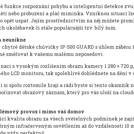
lé funkce rozpoznání pohybu a inteligentní detekce zvu
dětí nebo probuzení a pláč miminka. Vzniknou situaci l
 opět uspat. Jejím prostřednictvím na něj můžete proml
h ukolébavek či stále populárnější tzv. bílý šum.
m neunikne
v chytré dětské chůvičky IP-500 GUARD s úhlem záběru 1
ně směřovat k vašemu malému neposedovi.
naci s vysokým rozlišením obrazu kamery 1 280 × 720 p, 
ého LCD monitoru, tak spolehlivě dohlédnete na dění v 
i si spolu roztomile hrají a rádi byste si tento okamži
ořizovat obrazový záznam, který pro vás uloží na cloudo
lémový provoz i mimo váš domov
ící kvalita obrazu za všech světelných podmínek je za
rným infračerveným osvětlením až do vzdálenosti 10 met
ude vždy perfektní!