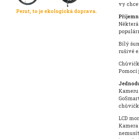
vy chce
Perut, to je ekologická doprava.
Příjemn
Některá 
populár
Bílý šu
rušivé 
Chůvička
Pomocí j
Jednodu
Kameru c
GoSmart
chůvičk
LCD mon
Kamera 
nemusít