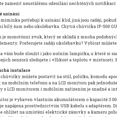
te zamezit neustálému odesílání nechtěných notifikací 
é usínání
miminka potřebují k usínání klid, jiná jsou raději, pok
ní bílý šum nebo ukolébavka. Chytrá chůvička IP-500 GU
m je monotónní zvuk, který se skládá z mnoha podobných 
elementy. Preferujete raději ukolébavku? Vybírat můžet
 vám bude sloužit i jako nočním lampička, u které si sa
ejich senzorů sledujete i vlhkost a teplotu v místnosti.
chá instalace
hůvičky můžete postavit na stůl, poličku, komodu apod., 
 na mobilním telefonu a na LCD monitoru pak jednoduše 
y s LCD monitorem i mobilním zařízením je snadné a int
itor je vybaven vlastním akumulátorem o kapacitě 3 000
je napájena prostřednictvím USB kabelu s adaptérem. D
e ohlížet na umístění elektrické zásuvky a kameru pohod