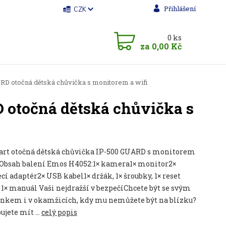
Přihlášení
CZK
0
ks
za
0,00 Kč
 otočná dětská chůvička s monitorem a wifi
otočná dětská chůvička s
rt otočná dětská chůvička IP-500 GUARD s monitorem
i Obsah balení Emos H4052:1× kamera1× monitor2×
cí adaptér2× USB kabel1× držák, 1× šroubky, 1× reset
 1× manuál Vaši nejdražší v bezpečíChcete být se svým
kem i v okamžicích, kdy mu nemůžete být na blízku?
ujete mít ...
celý popis