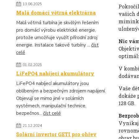
13.06.2025
Pokroči
Malá domácí větrná elektrárna
vašich 
miminko
Malá větrná turbína je skvělým řešením
uloženýc
pro domácí výrobu elektrické energie,
protože umožňuje využít přírodní zdroj
Nic vá
energie. Instalace takové turbíny ...
číst
Objekti
celé
optimál
01.02.2025
V kombi
LiFePO4 nabíjecí akumulátory
dodávan
LiFePO4 nabíjecí akumulátory jsou
Vaše dět
oblíbeným a bezpečným zdrojem napájení.
dokáže p
Objevují se mimo jiné v solárních
128 GB.
systémech, manipulační technice,
bezpečnos...
číst celé
Bezprob
Vynikaj
21.12.2024
rovnomě
Solární invertor GETI pro ohřev
obraz b