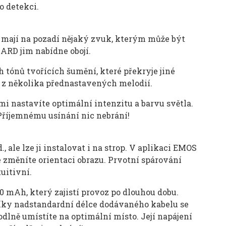
o detekci.
ud mají na pozadí nějaký zvuk, kterým může být
ARD jim nabídne obojí.
tónů tvořících šumění, které překryje jiné
e z několika přednastavených melodií.
mi nastavíte optimální intenzitu a barvu světla.
 Příjemnému usínání nic nebrání!
ale lze ji instalovat i na strop. V aplikaci EMOS
změníte orientaci obrazu. Prvotní spárování
uitivní.
 mAh, který zajistí provoz po dlouhou dobu.
íky nadstandardní délce dodávaného kabelu se
lně umístíte na optimální místo. Její napájení