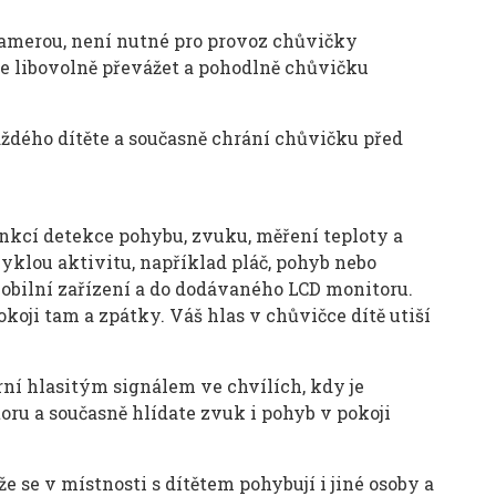
amerou, není nutné pro provoz chůvičky
te libovolně převážet a pohodlně chůvičku
ého dítěte a současně chrání chůvičku před
nkcí detekce pohybu, zvuku, měření teploty a
yklou aktivitu, například pláč, pohyb nebo
mobilní zařízení a do dodávaného LCD monitoru.
ji tam a zpátky. Váš hlas v chůvičce dítě utiší
rní hlasitým signálem ve chvílích, kdy je
ru a současně hlídate zvuk i pohyb v pokoji
 se v místnosti s dítětem pohybují i jiné osoby a