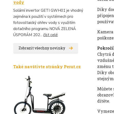
vody
Díky do
Solární invertor GETI GWH01 je vhodný
připoje
zejména k použití v systémech pro
používa
fotovoltaický ohřev vody s využitím
dotačního programu NOVÁ ZELENÁ
Kamera 
ÚSPORÁM 202...
číst celé
poškoze
Pokročil
Zobrazit všechny novinky
Chytrá 
vzdušné 
změnu te
Také navštivte stránky Perut.cz
Díky ob
stejným 
Můžete s
obrazov
dítěte.
Vymezení