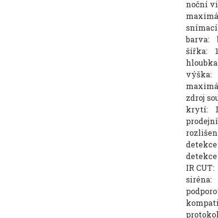
noční v
maximál
snímací
barva: 
šířka: 
hloubk
výška:
maximál
zdroj so
krytí: 
prodejní
rozlišen
detekce
detekce
IR CUT:
siréna:
podporo
kompati
protoko