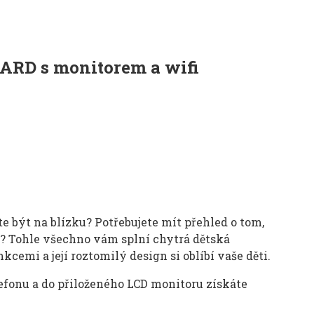
UARD s monitorem a wifi
být na blízku? Potřebujete mít přehled o tom,
dku? Tohle všechno vám splní chytrá dětská
emi a její roztomilý design si oblíbí vaše děti.
fonu a do přiloženého LCD monitoru získáte