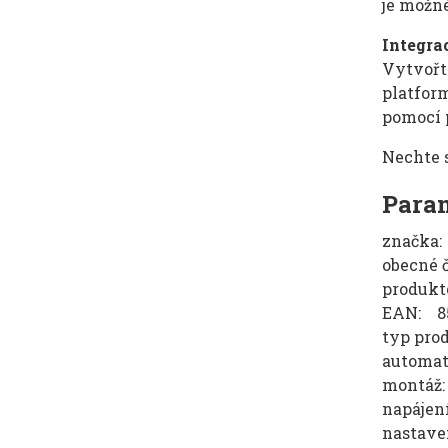
je možné
Integra
Vytvořt
platform
pomocí p
Nechte s
Param
značka
obecné 
produkt
EAN: 85
typ pro
automat
montáž:
napájení
nastave