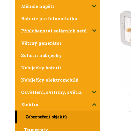
Měniče napětí
Baterie pro fotovoltaiku
Příslušenství solárních setů
Větrný generátor
Solární nabíječky
Nabíječky baterií
Nabíječky elektromobilů
Osvětlení, svítilny, světla
Elektro
Zabezpečení objektů
Termostaty