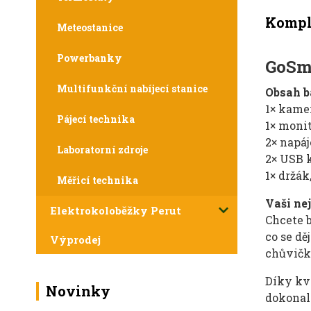
Komple
Meteostanice
Powerbanky
GoSma
Multifunkční nabíjecí stanice
Obsah b
1× kame
Pájecí technika
1× moni
2× napáj
Laboratorní zdroje
2× USB 
1× držák
Měřicí technika
Vaši nej
Elektrokoloběžky Perut
Chcete 
co se dě
Výprodej
chůvička
Díky kv
Novinky
dokonal