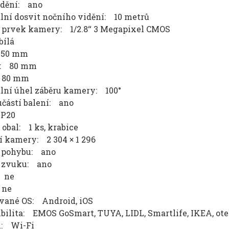
idění: ano
ní dosvit nočního vidění: 10 metrů
 prvek kamery: 1/2.8‘‘ 3 Megapixel CMOS
bílá
150 mm
a: 80 mm
 80 mm
ní úhel záběru kamery: 100°
učástí balení: ano
IP20
 obal: 1 ks, krabice
í kamery: 2 304 × 1 296
 pohybu: ano
 zvuku: ano
 ne
 ne
vané OS: Android, iOS
bilita: EMOS GoSmart, TUYA, LIDL, Smartlife, IKEA, ot
l: Wi-Fi