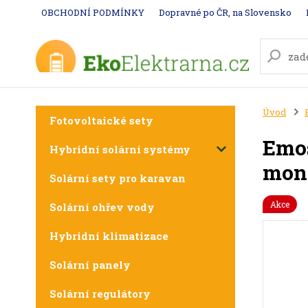
OBCHODNÍ PODMÍNKY
Dopravné po ČR, na Slovensko
Úvod
Fotovoltaické sety
Emos
Hybridní solární systémy
moni
Solární sety pro karavan
Akce
Solární ohřev vody
Hybridní klimatizace
Solární panely
Solární regulátory