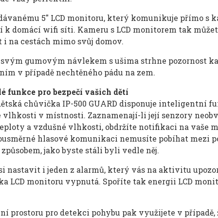
dávanému 5″ LCD monitoru, který komunikuje přímo s k
ní k domácí wifi síti. Kameru s LCD monitorem tak může
t i na cestách mimo svůj domov.
svým gumovým návlekem s ušima strhne pozornost každ
ním v případě nechtěného pádu na zem.
é funkce pro bezpečí vašich dětí
dětská chůvička IP-500 GUARD disponuje inteligentní fu
vlhkosti v místnosti. Zaznamenají-li její senzory neobv
ploty a vzdušné vlhkosti, obdržíte notifikaci na vaše 
ousměrné hlasové komunikaci nemusíte pobíhat mezi poko
způsobem, jako byste stáli byli vedle něj.
i nastavit i jeden z alarmů, který vás na aktivitu upozo
ka LCD monitoru vypnutá. Spoříte tak energii LCD monito
 prostoru pro detekci pohybu pak využijete v případě, že