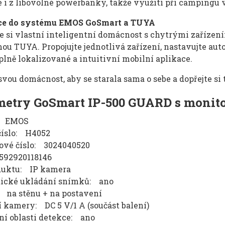
 i z libovolné powerbanky, takže využití při campingu v
ce do systému EMOS GoSmart a TUYA
e si vlastní inteligentní domácnost s chytrými zaříze
ou TUYA. Propojujte jednotlivá zařízení, nastavujte auto
lně lokalizované a intuitivní mobilní aplikace.
vou domácnost, aby se starala sama o sebe a dopřejte si 
etry GoSmart IP-500 GUARD s monito
: EMOS
číslo: H4052
ové číslo: 3024040520
92920118146
duktu: IP kamera
ické ukládání snímků: ano
 na stěnu + na postavení
 kamery: DC 5 V/1 A (součást balení)
ní oblasti detekce: ano