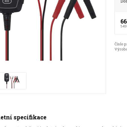
Do
66
549
Číslo p
Výrobc
tní specifikace