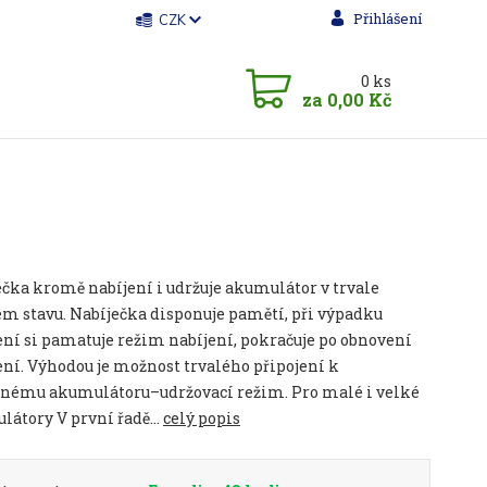
Přihlášení
CZK
0
ks
za
0,00 Kč
čka kromě nabíjení i udržuje akumulátor v trvale
m stavu. Nabíječka disponuje pamětí, při výpadku
ní si pamatuje režim nabíjení, pokračuje po obnovení
ní. Výhodou je možnost trvalého připojení k
enému akumulátoru–udržovací režim. Pro malé i velké
átory V první řadě...
celý popis