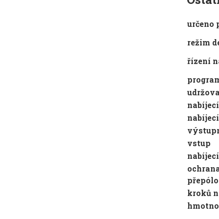
určeno 
režim d
řízení n
program
udržova
nabíjec
nabíjec
výstupn
vstup
nabíjec
ochrana
přepól
kroků n
hmotno