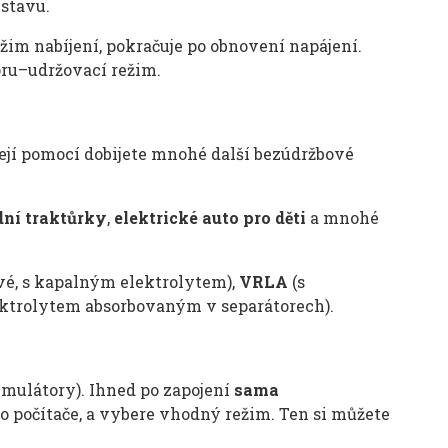
 stavu.
žim nabíjení, pokračuje po obnovení napájení.
ru–udržovací režim.
 její pomocí dobijete mnohé další bezúdržbové
dní traktůrky
,
elektrické auto pro děti
a mnohé
vé, s kapalným elektrolytem),
VRLA
(s
ektrolytem absorbovaným v separátorech).
kumulátory). Ihned po zapojení
sama
ho počítače, a vybere vhodný režim. Ten si můžete