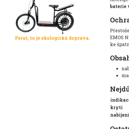
baterie
Ochra
Přestože
EMOS N10
Perut, to je ekologická doprava.
ke špat
Obsah
nab
ma
Nejdů
indikac
krytí
nabíjen
Ostat