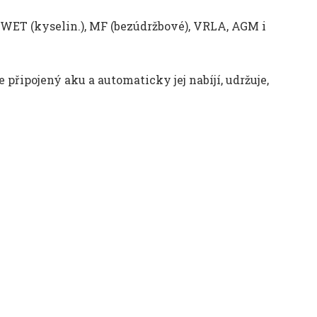
u WET (kyselin.), MF (bezúdržbové), VRLA, AGM i
 připojený aku a automaticky jej nabíjí, udržuje,