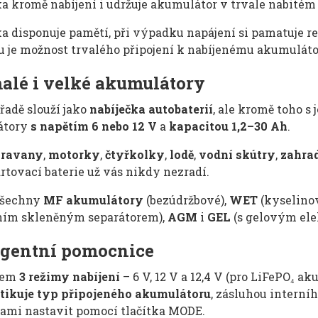
a kromě nabíjení i udržuje akumulátor v trvale nabitém
a disponuje pamětí, při výpadku napájení si pamatuje re
 je možnost trvalého připojení k nabíjenému akumuláto
alé i velké akumulátory
řadě slouží jako
nabíječka autobaterií
, ale kromě toho s
átory
s napětím
6 nebo 12 V
a
kapacitou 1,2–30 Ah
.
aravany
,
motorky
,
čtyřkolky
,
lodě
,
vodní skútry
,
zahra
artovací baterie už vás nikdy nezradí.
všechny
MF akumulátory
(bezúdržbové),
WET
(kyselino
ním skleněným separátorem),
AGM
i
GEL
(s gelovým el
igentní pomocnice
kem
3 režimy nabíjení
– 6 V, 12 V a 12,4 V (pro LiFePO₄ a
tikuje typ připojeného akumulátoru
, zásluhou interní
sami nastavit pomocí tlačítka MODE.