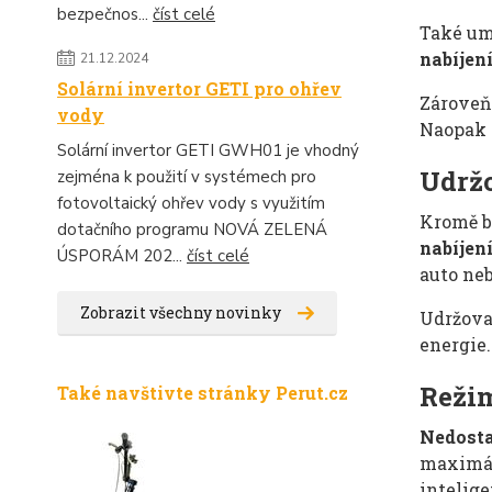
bezpečnos...
číst celé
Také umí
nabíjen
21.12.2024
Solární invertor GETI pro ohřev
Zároveň 
vody
Naopak
Solární invertor GETI GWH01 je vhodný
Udržo
zejména k použití v systémech pro
fotovoltaický ohřev vody s využitím
Kromě b
dotačního programu NOVÁ ZELENÁ
nabíjen
ÚSPORÁM 202...
číst celé
auto ne
Zobrazit všechny novinky
Udržova
energie.
Režim
Také navštivte stránky Perut.cz
Nedosta
maximáln
intelige