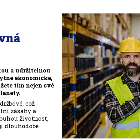
ávná
rou a udržitelnou
kytne ekonomické,
žete tím nejen své
lanety.
držbové, což
lní zásahy a
louhou životnost,
ují dlouhodobé