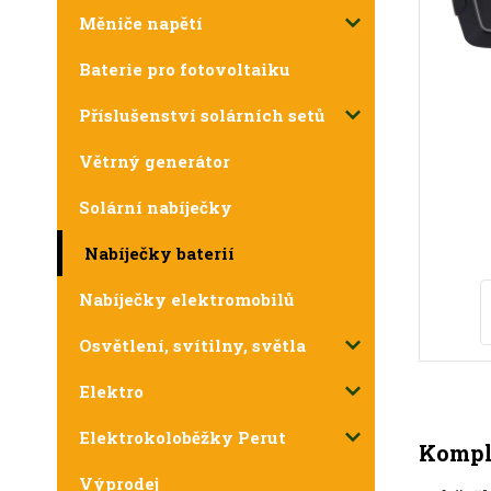
Měniče napětí
Baterie pro fotovoltaiku
Příslušenství solárních setů
Větrný generátor
Solární nabíječky
Nabíječky baterií
Nabíječky elektromobilů
Osvětlení, svítilny, světla
Elektro
Elektrokoloběžky Perut
Komple
Výprodej