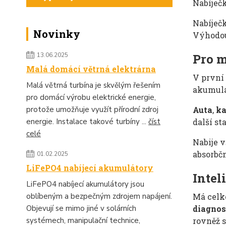
Nabíječk
Nabíječk
Novinky
Výhodou
Pro m
13.06.2025
Malá domácí větrná elektrárna
V první 
Malá větrná turbína je skvělým řešením
akumul
pro domácí výrobu elektrické energie,
Auta
,
k
protože umožňuje využít přírodní zdroj
další st
energie. Instalace takové turbíny ...
číst
celé
Nabije 
absorbč
01.02.2025
LiFePO4 nabíjecí akumulátory
Intel
LiFePO4 nabíjecí akumulátory jsou
Má cel
oblíbeným a bezpečným zdrojem napájení.
diagnos
Objevují se mimo jiné v solárních
rovněž 
systémech, manipulační technice,