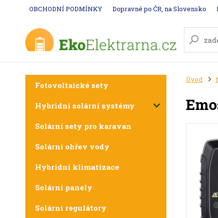
OBCHODNÍ PODMÍNKY
Dopravné po ČR, na Slovensko
Úvod
Fotovoltaické sety
Emos
Hybridní solární systémy
Solární sety pro karavan
Solární ohřev vody
Hybridní klimatizace
Solární panely
Solární regulátory