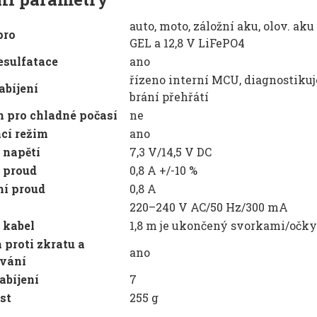
auto, moto, záložní aku, olov. ak
pro
GEL a 12,8 V LiFePO4
esulfatace
ano
řízeno interní MCU, diagnostikuje
abíjení
brání přehřátí
 pro chladné počasí
ne
cí režim
ano
í napětí
7,3 V/14,5 V DC
í proud
0,8 A +/-10 %
í proud
0,8 A
220–240 V AC/50 Hz/300 mA
í kabel
1,8 m je ukončený svorkami/očky
 proti zkratu a
ano
ování
abíjení
7
st
255 g