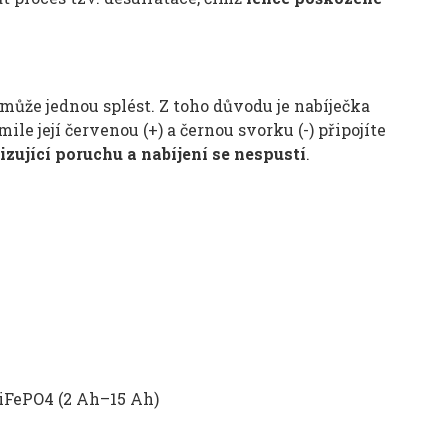
 může jednou splést. Z toho důvodu je nabíječka
e její červenou (+) a černou svorku (-) připojíte
izující poruchu
a nabíjení se nespustí
.
 LiFePO4 (2 Ah–15 Ah)