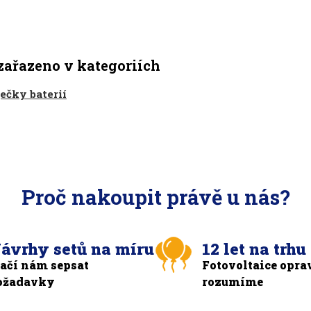
zařazeno v kategoriích
ečky baterií
Proč nakoupit právě u nás?
ávrhy setů na míru
12 let na trhu
tačí nám sepsat
Fotovoltaice opra
ožadavky
rozumíme