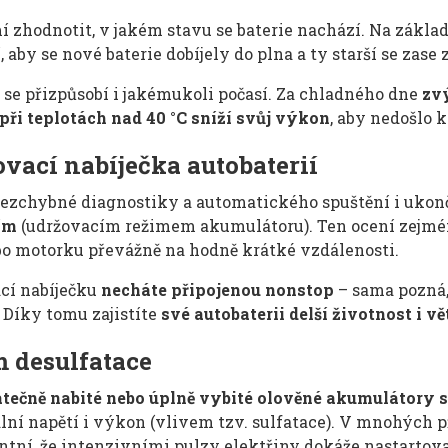
 zhodnotit, v jakém stavu se baterie nachází. Na zákla
í
, aby se nové baterie dobíjely do plna a ty starší se zase
se přizpůsobí i jakémukoli počasí. Za chladného dne
zvý
při teplotách nad 40 °C sníží svůj výkon
, aby nedošlo 
vací nabíječka autobaterií
ezchybné diagnostiky a automatického spuštění i ukon
ím
(udržovacím režimem akumulátoru). Ten ocení zejména 
bo motorku převážně na hodně krátké vzdálenosti.
cí nabíječku
necháte připojenou nonstop
– sama pozná,
 Díky tomu zajistíte
své autobaterii delší životnost i v
 desulfatace
tečně nabité nebo úplně vybité olověné akumulátory s
í napětí i výkon (vlivem tzv. sulfatace). V mnohých pří
ntní, že intenzivními pulzy elektřiny dokáže nastartova