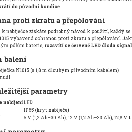
 vrátí do původní kondice
.
na proti zkratu a přepólování
 k nabíječce získáte podrobný návod k použití, každý se
15 vybavená ochranou proti zkratu a přepólování. Jakmil
ným pólům baterie,
rozsvítí se červeně LED dioda signal
 balení
íječka N1015 (s 1,8 m dlouhým přívodním kabelem)
nuál
ležitější parametry
e nabíjení
LED
IP65 (kryt nabíječe)
í
6 V (1,2 Ah–30 Ah), 12 V (1,2 Ah–30 Ah); 12,8 V
ní parametry