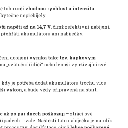
dě toho
určí vhodnou rychlost a intenzitu
 zbytečně nepřebíjely.
ší napětí až na 14,7 V
, čímž zefektivní nabíjení.
k přehřátí akumulátoru ani nabíječky.
čení dobíjení
vyniká také tzv. kapkovým
„sváteční řidiči“ nebo lenoši využívající své
 kdy je potřeba dodat akumulátoru trochu více
ětší výkon
, a bude vždy připravená na start.
e už po pár dnech poškozují
– ztrácí své
padech trvale. Naštěstí tato nabíječka je natolik
t proces tzv. desulfatace, čímž
lehce poškozené