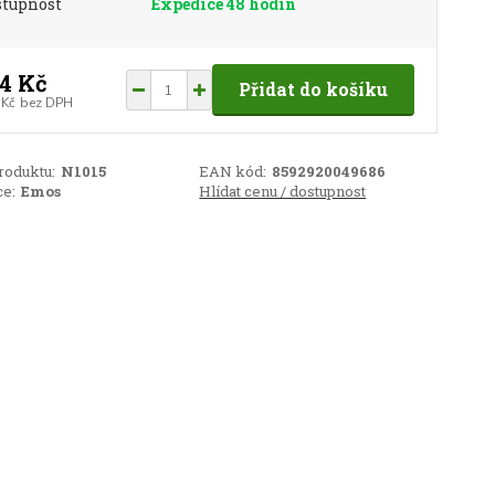
stupnost
Expedice 48 hodin
4 Kč
Přidat do košíku
 Kč
bez DPH
roduktu:
N1015
EAN kód:
8592920049686
e:
Emos
Hlídat cenu / dostupnost