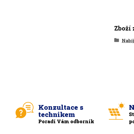
Zboží 
Nabíj
Konzultace s
N
technikem
S
Poradí Vám odborník
p