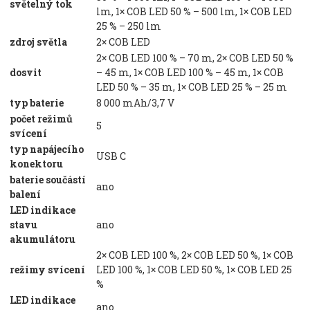
světelný tok
lm, 1× COB LED 50 % – 500 lm, 1× COB LED
25 % – 250 lm
zdroj světla
2× COB LED
2× COB LED 100 % – 70 m, 2× COB LED 50 %
dosvit
– 45 m, 1× COB LED 100 % – 45 m, 1× COB
LED 50 % – 35 m, 1× COB LED 25 % – 25 m
typ baterie
8 000 mAh/3,7 V
počet režimů
5
svícení
typ napájecího
USB C
konektoru
baterie součástí
ano
balení
LED indikace
stavu
ano
akumulátoru
2× COB LED 100 %, 2× COB LED 50 %, 1× COB
režimy svícení
LED 100 %, 1× COB LED 50 %, 1× COB LED 25
%
LED indikace
ano