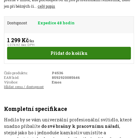
jen při běžných či...
celý popis
Dostupnost
Expedice 48 hodin
1 299 Kč
/
ks
1 074 Kč
bez DPH
Přidat do košíku
Číslo produktu:
P4536
EAN kód:
8592920085646
Výrobce:
Emos
Hlídat cenu / dostupnost
Kompletní specifikace
Hodilo by se vám univerzální profesionální svítidlo, které
snadno přibalíte
do své brašny k pracovnímu nářadí
,
stejně jako ho i jednoduše kamkoliv umístíte a