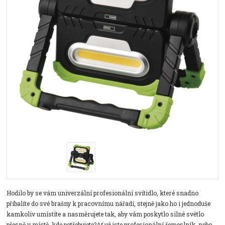
Hodilo by se vám univerzální profesionální svítidlo, které snadno
přibalíte do své brašny k pracovnímu nářadí, stejně jako ho i jednoduše
kamkoliv umístíte a nasměrujete tak, aby vám poskytlo silné světlo
přesně v místě, kde potřebujete?Ať už jste profesionální řemeslník, nebo