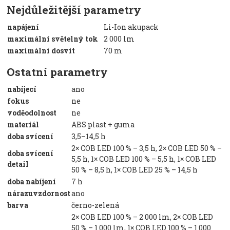
Nejdůležitější parametry
napájení
Li-Ion akupack
maximální světelný tok
2 000 lm
maximální dosvit
70 m
Ostatní parametry
nabíjecí
ano
fokus
ne
voděodolnost
ne
materiál
ABS plast + guma
doba svícení
3,5–14,5 h
2× COB LED 100 % – 3,5 h, 2× COB LED 50 % –
doba svícení
5,5 h, 1× COB LED 100 % – 5,5 h, 1× COB LED
detail
50 % – 8,5 h, 1× COB LED 25 % – 14,5 h
doba nabíjení
7 h
nárazuvzdornost
ano
barva
černo-zelená
2× COB LED 100 % – 2 000 lm, 2× COB LED
50 % – 1 000 lm, 1× COB LED 100 % – 1 000