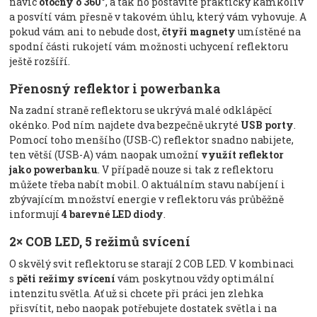
navíc
otočný o 360°
, a tak ho postavíte prakticky kamkoliv
a posvítí vám přesně v takovém úhlu, který vám vyhovuje. A
pokud vám ani to nebude dost,
čtyři magnety
umístěné na
spodní části rukojetí vám možnosti uchycení reflektoru
ještě rozšíří.
Přenosný reflektor i powerbanka
Na zadní straně reflektoru se ukrývá malé odklápěcí
okénko. Pod ním najdete dva bezpečně ukryté
USB porty
.
Pomocí toho menšího (USB-C) reflektor snadno nabijete,
ten větší (USB-A) vám naopak umožní
využít reflektor
jako powerbanku
. V případě nouze si tak z reflektoru
můžete třeba nabít mobil. O aktuálním stavu nabíjení i
zbývajícím množství energie v reflektoru vás průběžně
informují
4 barevné LED diody
.
2× COB LED, 5 režimů svícení
O skvělý svit reflektoru se starají 2 COB LED. V kombinaci
s
pěti režimy svícení
vám poskytnou vždy optimální
intenzitu světla. Ať už si chcete při práci jen zlehka
přisvítit, nebo naopak potřebujete dostatek světla i na