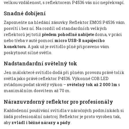
velkou vzdálenost, s reflektorem P4536 vás nic nepřekvapí.
Snadné dobíjení
Zapomeňte na hledání zásuvky. Reflektor EMOS P4536 vám
posvítí i bez ní. Na rozdíl od standardních velkých
reflektorů jej totiž
předem pohodlně nabijete
doma, v práci
nebo třeba v autě pomocí
micro USB-B napájecího
konektoru
. A pak už je svítidlo plně připraveno vám
poskytnout silné světlo.
Nadstandardní světelný tok
Jen málokteré svítidlo dodá při plném provozu právě tolik
světla jako právě reflektor P4536. Výkonné COB LED
zvládnou podat skvělý výkon –
světelný tok až 2 000 lm
s
maximálním dosvitem až 70 m.
Nárazuvzdorný reflektor pro profesionály
Každodenní používání svítidla v náročných podmínkách si
žádá profesionální nástroj. Reflektor je proto vyroben tak,
aby
zvládl i běžné nárazy a pády
.