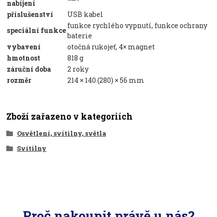
nabíjení
příslušenství
USB kabel
funkce rychlého vypnutí, funkce ochrany
speciální funkce
baterie
vybavení
otočná rukojeť, 4× magnet
hmotnost
818 g
záruční doba
2 roky
rozměr
214 × 140 (280) × 56 mm
Zboží zařazeno v kategoriích
Osvětlení, svítilny, světla
Svítilny
Proč nakoupit právě u nás?