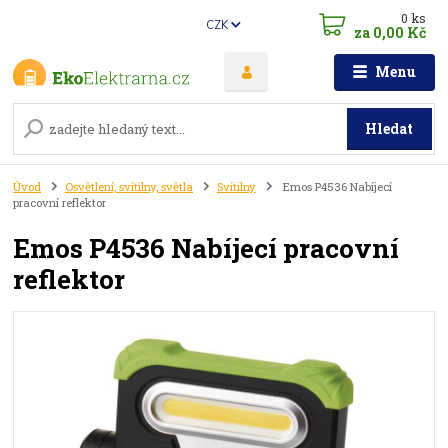
0
ks
CZK
za
0,00 Kč
Menu
Hledat
Úvod
Osvětlení, svítilny, světla
Svítilny
Emos P4536 Nabíjecí
pracovní reflektor
Emos P4536 Nabíjecí pracovní
reflektor