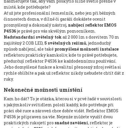
nasměrujete tak, aby vám poskytlo silné světlo přesně v
místě, kde potřebujete?
Ať už jste profesionální řemeslník, nebo jen při běžných
činnostech doma, v dílně či garáži dokážete ocenit
promyšlený a dokonalý nástroj,
nabíjecí reflektor EMOS
P4536
je právě pro vás skvělým pomocníkem.
Nadstandardní světelný tok
až 2 000 lm s dosvitem 70 m
zajištěný 2 COB LED,
5 světelných režimů
, jednoduchý
způsob nabíjení, ale také
promyšlené možnosti instalace
reflektoru prakticky kamkoliv, kde to právě potřebujete,
předurčují reflektor P4536 ke každodennímu používání.
Jeho domyšlené funkce a kvalitní přenosný zdroj světla si
rychle oblíbíte a pak už reflektor nikdy nebudete chtít dát z
ruky.
Nekonečné možnosti umístění
Kam ho dát? To je otázka, kterou si v prvé řadě v souvislosti
s jakýmkoliv svítidlem položí každý, kdo potřebuje při
práci obě ruce a zároveň chce dobře vidět. Reflektor EMOS
P4536 je připraven na vše. Nejenže můžete využít dvou
praktických rukojetí pro
snadné zavěšení
, reflektor je