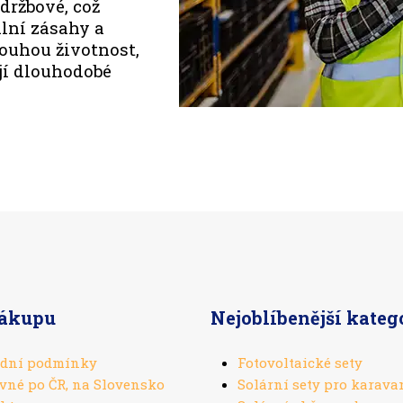
držbové, což
lní zásahy a
louhou životnost,
ují dlouhodobé
nákupu
Nejoblíbenější kateg
dní podmínky
Fotovoltaické sety
vné po ČR, na Slovensko
Solární sety pro karava