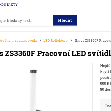
KONTAKTY
Hledat
Osvětlení, svítilny, světla
LED Reflektory
Emos ZS3360F Pracovní
 ZS3360F Pracovní LED svítidl
Nejdů
krytí 
použit
000 K 
80 dos
Do