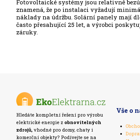
Fotovoltaické systémy jsou relativně bezú
znamená, že po instalaci vyžadují minimá
náklady na údržbu. Solární panely mají d
často přesahující 25 let, a výrobci poskyt
záruky.
Vše o 
Hledáte kompletní řešení pro výrobu
elektrické energie z
obnovitelných
Obcho
zdrojů,
vhodné pro domy, chaty i
Dopra
komerční objekty? Podívejte se na