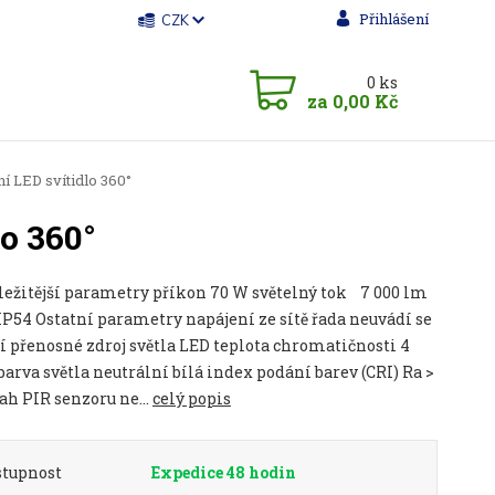
Přihlášení
CZK
0
ks
za
0,00 Kč
 LED svítidlo 360°
o 360°
ležitější parametry příkon 70 W světelný tok 7 000 lm
IP54 Ostatní parametry napájení ze sítě řada neuvádí se
í přenosné zdroj světla LED teplota chromatičnosti 4
barva světla neutrální bílá index podání barev (CRI) Ra >
ah PIR senzoru ne...
celý popis
stupnost
Expedice 48 hodin