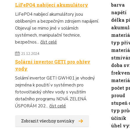
barva
LiFePO4 nabíjecí akumulátory
napětí
LiFePO4 nabíjecí akumulátory jsou
délka p
oblíbeným a bezpečným zdrojem napájení.
akumul
Objevují se mimo jiné v solárních
materiá
systémech, manipulační technice,
bezpečnos...
číst celé
typ pří
materiá
21.12.2024
stmívá
Solární invertor GETI pro ohřev
doba sv
vody
frekven
Solární invertor GETI GWH01 je vhodný
materiá
zejména k použití v systémech pro
počet p
fotovoltaický ohřev vody s využitím
proud
dotačního programu NOVÁ ZELENÁ
stupeň
ÚSPORÁM 202...
číst celé
typ prů
účiník
Zobrazit všechny novinky
úhel vy