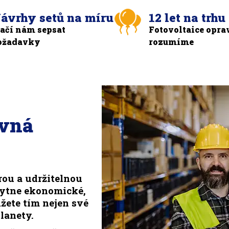
ávrhy setů na míru
12 let na trhu
tačí nám sepsat
Fotovoltaice opra
ožadavky
rozumíme
ávná
rou a udržitelnou
kytne ekonomické,
žete tím nejen své
lanety.