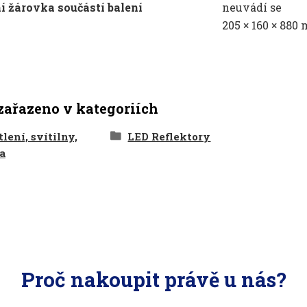
í žárovka součástí balení
neuvádí se
205 × 160 × 880
zařazeno v kategoriích
lení, svítilny,
LED Reflektory
a
Proč nakoupit právě u nás?