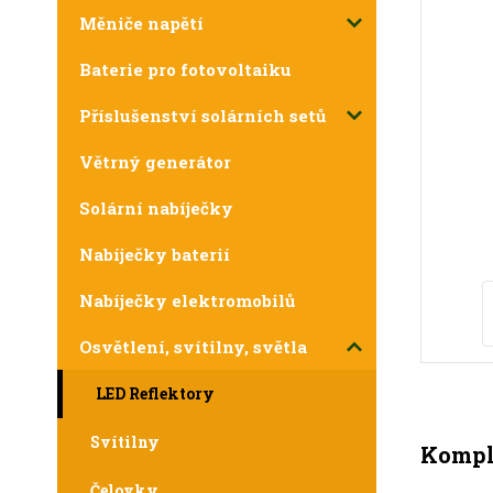
Měniče napětí
Baterie pro fotovoltaiku
Příslušenství solárních setů
Větrný generátor
Solární nabíječky
Nabíječky baterií
Nabíječky elektromobilů
Osvětlení, svítilny, světla
LED Reflektory
Svítilny
Komple
Čelovky