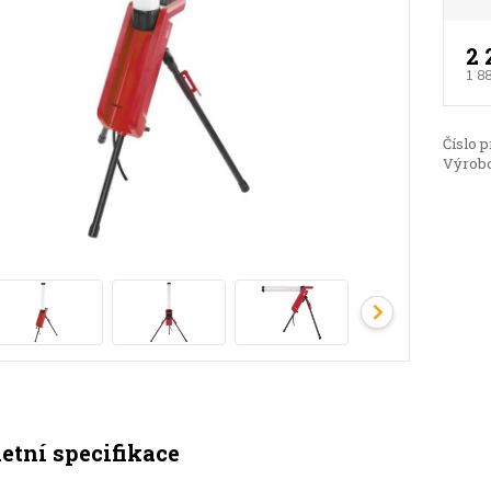
2 
1 8
Číslo p
Výrobc
tní specifikace