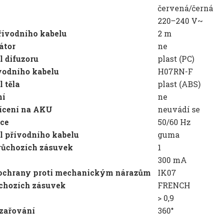
červená/černá
220–240 V~
řívodního kabelu
2 m
átor
ne
l difuzoru
plast (PC)
vodního kabelu
H07RN-F
l těla
plast (ABS)
ní
ne
ícení na AKU
neuvádí se
ce
50/60 Hz
l přívodního kabelu
guma
růchozích zásuvek
1
300 mA
 ochrany proti mechanickým nárazům
IK07
chozích zásuvek
FRENCH
> 0,9
zařování
360°