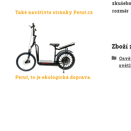
zkušebn
rozměr
Také navštivte stránky Perut.cz
Zboží 
Osvět
světl
Perut, to je ekologická doprava.