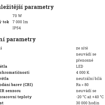
ležitější parametry
70 W
ný tok
7 000 lm
IP54
ní parametry
í
ze sítě
neuvádí se
přenosné
ětla
LED
 chromatičnosti
4 000 K
větla
neutrální bílá
odání barev (CRI)
Ra > 80
IR senzoru
neuvádí se
pracovní teploty
-20 °C až +40 °C
st
30 000 hodin