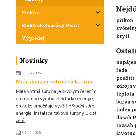
Nejdů
Elektro
příkon
Elektrokoloběžky Perut
světel
krytí
Výprodej
Ostat
Novinky
napájen
řada
13.06.2025
použití
Malá domácí větrná elektrárna
zdroj sv
Malá větrná turbína je skvělým řešením
teplota
pro domácí výrobu elektrické energie,
barva s
protože umožňuje využít přírodní zdroj
index p
energie. Instalace takové turbíny ...
číst
dosah P
celé
rozsah 
životno
01.02.2025