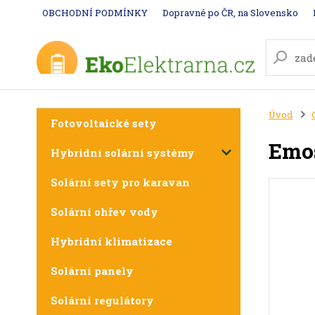
OBCHODNÍ PODMÍNKY
Dopravné po ČR, na Slovensko
Úvod
Fotovoltaické sety
Emos
Hybridní solární systémy
Solární sety pro karavan
Solární ohřev vody
Hybridní klimatizace
Solární panely
Solární regulátory