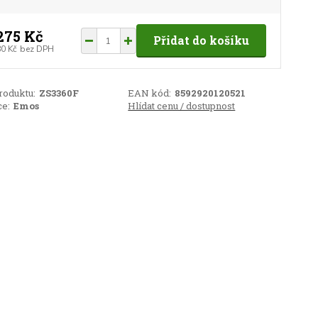
275 Kč
Přidat do košíku
80 Kč
bez DPH
roduktu:
ZS3360F
EAN kód:
8592920120521
e:
Emos
Hlídat cenu / dostupnost