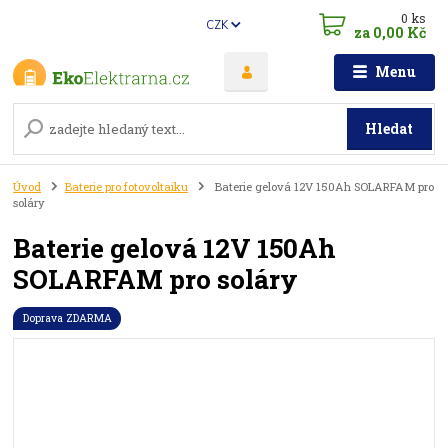
0
ks
CZK
za
0,00 Kč
Menu
Hledat
Úvod
Baterie pro fotovoltaiku
Baterie gelová 12V 150Ah SOLARFAM pro
soláry
Baterie gelová 12V 150Ah
SOLARFAM pro soláry
Doprava ZDARMA