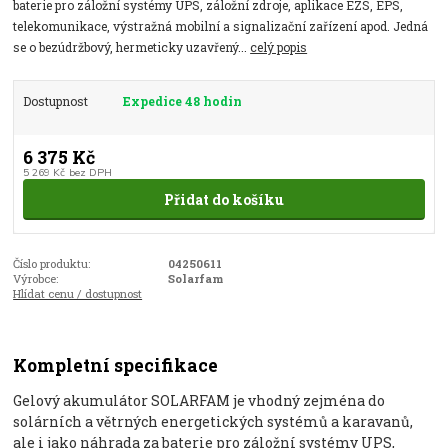
baterie pro záložní systémy UPS, záložní zdroje, aplikace EZS, EPS,
telekomunikace, výstražná mobilní a signalizační zařízení apod. Jedná
se o bezúdržbový, hermeticky uzavřený...
celý popis
Dostupnost
Expedice 48 hodin
6 375 Kč
5 269 Kč
bez DPH
Přidat do košíku
Číslo produktu:
04250611
Výrobce:
Solarfam
Hlídat cenu / dostupnost
Kompletní specifikace
Gelový akumulátor SOLARFAM je vhodný zejména do
solárních a větrných energetických systémů a karavanů,
ale i jako náhrada za baterie pro záložní systémy UPS,