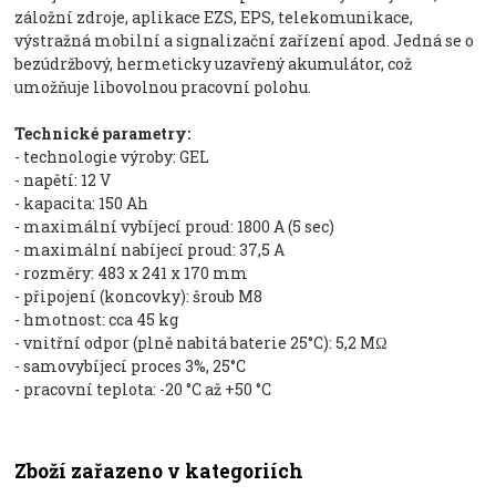
záložní zdroje, aplikace EZS, EPS, telekomunikace,
výstražná mobilní a signalizační zařízení apod. Jedná se o
bezúdržbový, hermeticky uzavřený akumulátor, což
umožňuje libovolnou pracovní polohu.
Technické parametry:
- technologie výroby: GEL
- napětí: 12 V
- kapacita: 150 Ah
- maximální vybíjecí proud: 1800 A (5 sec)
- maximální nabíjecí proud: 37,5 A
- rozměry: 483 x 241 x 170 mm
- připojení (koncovky): šroub M8
- hmotnost: cca 45 kg
- vnitřní odpor (plně nabitá baterie 25°C): 5,2 MΩ
- samovybíjecí proces 3%, 25°C
- pracovní teplota: -20 °C až +50 °C
Zboží zařazeno v kategoriích