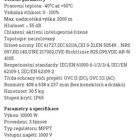
Pracovní teplota: -40°C až +60°C
Vzdušná vlhkost: 0 - 100%
Max. nadmořská výška: 2000 m
Hlučnost: ≤ 55 dB
Chlazení: aktivní inteligentně řízené
Topologie: neizolovaný
Síťové normy: IEC 61727,IEC 62116,CEI 0-21,EN 50549，NRS
097,RD 140,UNE 217002,OVE-Richtlinie R25,G99,VDE-AR-N
4105
Bezpečnostní standardy: IEC/EN 61000-6-1/2/3/4, IEC/EN
62109-1, IEC/EN 62109-2
Třída ochrany vůči přepětí: OVC II (DC), OVC III (AC)
Rozměry: 408 x 638 x 237 mm (bez konektorů a držáků)
Hmotnost: 30.5 kg
Stupeň krytí: IP65
Parametry a specifikace
Výkon: 10000 W
Provedení: 3 fázové
Typ regulátoru: MPPT
Vstupní napětí: 1000 V