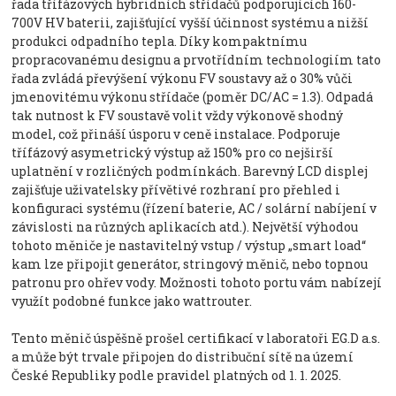
řada třífázových hybridních střídačů podporujících 160-
700V HV baterii, zajišťující vyšší účinnost systému a nižší
produkci odpadního tepla. Díky kompaktnímu
propracovanému designu a prvotřídním technologiím tato
řada zvládá převýšení výkonu FV soustavy až o 30% vůči
jmenovitému výkonu střídače (poměr DC/AC = 1.3). Odpadá
tak nutnost k FV soustavě volit vždy výkonově shodný
model, což přináší úsporu v ceně instalace. Podporuje
třífázový asymetrický výstup až 150% pro co nejširší
uplatnění v rozličných podmínkách. Barevný LCD displej
zajišťuje uživatelsky přívětivé rozhraní pro přehled i
konfiguraci systému (řízení baterie, AC / solární nabíjení v
závislosti na různých aplikacích atd.). Největší výhodou
tohoto měniče je nastavitelný vstup / výstup „smart load“
kam lze připojit generátor, stringový měnič, nebo topnou
patronu pro ohřev vody. Možnosti tohoto portu vám nabízejí
využít podobné funkce jako wattrouter.
Tento měnič úspěšně prošel certifikací v laboratoři EG.D a.s.
a může být trvale připojen do distribuční sítě na území
České Republiky podle pravidel platných od 1. 1. 2025.