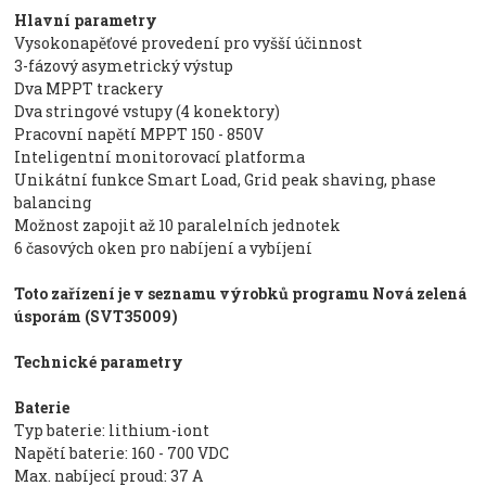
Hlavní parametry
Vysokonapěťové provedení pro vyšší účinnost
3-fázový asymetrický výstup
Dva MPPT trackery
Dva stringové vstupy (4 konektory)
Pracovní napětí MPPT 150 - 850V
Inteligentní monitorovací platforma
Unikátní funkce Smart Load, Grid peak shaving, phase
balancing
Možnost zapojit až 10 paralelních jednotek
6 časových oken pro nabíjení a vybíjení
Toto zařízení je v seznamu výrobků programu Nová zelená
úsporám (SVT35009)
Technické parametry
Baterie
Typ baterie: lithium-iont
Napětí baterie: 160 - 700 VDC
Max. nabíjecí proud: 37 A