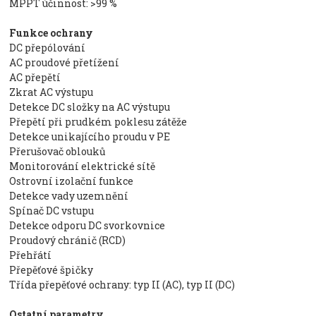
MPPT účinnost: >99 %
Funkce ochrany
DC přepólování
AC proudové přetížení
AC přepětí
Zkrat AC výstupu
Detekce DC složky na AC výstupu
Přepětí při prudkém poklesu zátěže
Detekce unikajícího proudu v PE
Přerušovač oblouků
Monitorování elektrické sítě
Ostrovní izolační funkce
Detekce vady uzemnění
Spínač DC vstupu
Detekce odporu DC svorkovnice
Proudový chránič (RCD)
Přehřátí
Přepěťové špičky
Třída přepěťové ochrany: typ II (AC), typ II (DC)
Ostatní parametry