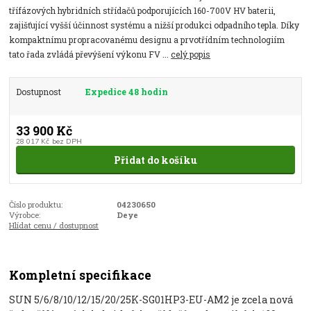
třífázových hybridních střídačů podporujících 160-700V HV baterii,
zajišťující vyšší účinnost systému a nižší produkci odpadního tepla. Díky
kompaktnímu propracovanému designu a prvotřídním technologiím
tato řada zvládá převýšení výkonu FV ...
celý popis
Dostupnost
Expedice 48 hodin
33 900 Kč
28 017 Kč
bez DPH
Přidat do košíku
Číslo produktu:
04230650
Výrobce:
Deye
Hlídat cenu / dostupnost
Kompletní specifikace
SUN 5/6/8/10/12/15/20/25K-SG01HP3-EU-AM2 je zcela nová