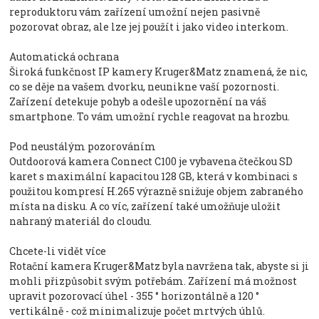
reproduktoru vám zařízení umožní nejen pasivně
pozorovat obraz, ale lze jej použít i jako video interkom.
Automatická ochrana
Široká funkčnost IP kamery Kruger&Matz znamená, že nic,
co se děje na vašem dvorku, neunikne vaší pozornosti.
Zařízení detekuje pohyb a odešle upozornění na váš
smartphone. To vám umožní rychle reagovat na hrozbu.
Pod neustálým pozorováním
Outdoorová kamera Connect C100 je vybavena čtečkou SD
karet s maximální kapacitou 128 GB, která v kombinaci s
použitou kompresí H.265 výrazně snižuje objem zabraného
místa na disku. A co víc, zařízení také umožňuje uložit
nahraný materiál do cloudu.
Chcete-li vidět více
Rotační kamera Kruger&Matz byla navržena tak, abyste si ji
mohli přizpůsobit svým potřebám. Zařízení má možnost
upravit pozorovací úhel - 355 ° horizontálně a 120 °
vertikálně - což minimalizuje počet mrtvých úhlů.