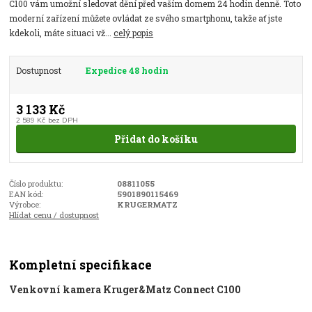
C100 vám umožní sledovat dění před vaším domem 24 hodin denně. Toto
moderní zařízení můžete ovládat ze svého smartphonu, takže ať jste
kdekoli, máte situaci vž...
celý popis
Dostupnost
Expedice 48 hodin
3 133 Kč
2 589 Kč
bez DPH
Přidat do košíku
Číslo produktu:
08811055
EAN kód:
5901890115469
Výrobce:
KRUGERMATZ
Hlídat cenu / dostupnost
Kompletní specifikace
Venkovní kamera Kruger&Matz Connect C100