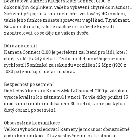
Bezdrátová kamera Kruger&Matz Connect C100 je
dokonalým doplňkem vašeho vybavení chytré domácnosti.
Zařízení připojíte k internetu přes vestavěný 4G modem,
takže jeho funkce můžete spravovat v aplikaci TuyaSmart.
Bez ohledu na to, kde se nacházíte, můžete kdykoli
zkontrolovat, co se děje na vašem dvoře.
Důraz na detail
Kamera Connect C100 je perfektní zařízení pro lidi, kteří
chtějí vidět každý detail. Tento model umožňuje záznam
rychlostí 15 snímků za sekundu v rozlišení 2 Mpx (1920 x
1080 px) zaručující detailní obraz.
Bezpečnost po setmění
Dohledová kamera Kruger&Matz Connect C100 je zárukou
vysoce kvalitních záznamů i v noci. To vše díky použití IR
diod s maximálním dosahem 30 metrů, které poskytují
čistý obraz i po setmění.
Obousměrná komunikace
Velkou výhodou sledovací kamery je možnost obousměrné
audio komunikace. Díky vestavěnému mikrofonu a