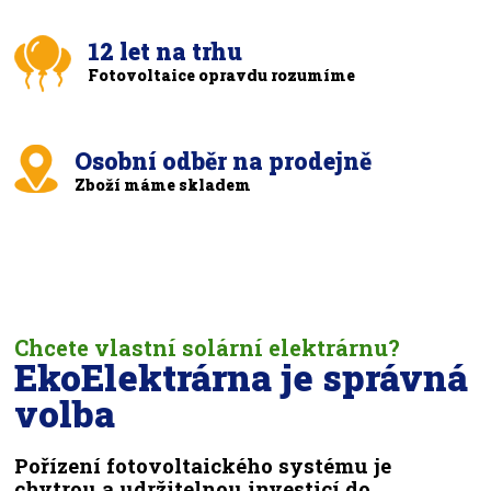
12 let na trhu
Fotovoltaice opravdu rozumíme
Osobní odběr na prodejně
Zboží máme skladem
Chcete vlastní solární elektrárnu?
EkoElektrárna je správná
volba
Pořízení fotovoltaického systému je
chytrou a udržitelnou investicí do