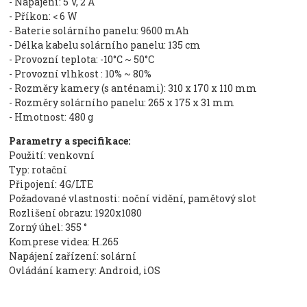
- Napájení: 5 V, 2 A
- Příkon: < 6 W
- Baterie solárního panelu: 9600 mAh
- Délka kabelu solárního panelu: 135 cm
- Provozní teplota: -10°C ~ 50°C
- Provozní vlhkost : 10% ~ 80%
- Rozměry kamery (s anténami): 310 x 170 x 110 mm
- Rozměry solárního panelu: 265 x 175 x 31 mm
- Hmotnost: 480 g
Parametry a specifikace:
Použití: venkovní
Typ: rotační
Připojení: 4G/LTE
Požadované vlastnosti: noční vidění, pamětový slot
Rozlišení obrazu: 1920x1080
Zorný úhel: 355 °
Komprese videa: H.265
Napájení zařízení: solární
Ovládání kamery: Android, iOS