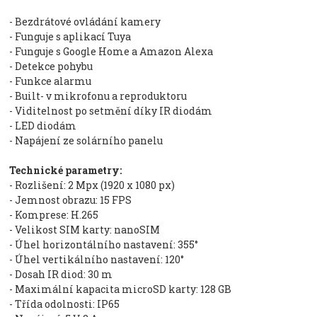
- Bezdrátové ovládání kamery
- Funguje s aplikací Tuya
- Funguje s Google Home a Amazon Alexa
- Detekce pohybu
- Funkce alarmu
- Built- v mikrofonu a reproduktoru
- Viditelnost po setmění díky IR diodám
- LED diodám
- Napájení ze solárního panelu
Technické parametry:
- Rozlišení: 2 Mpx (1920 x 1080 px)
- Jemnost obrazu: 15 FPS
- Komprese: H.265
- Velikost SIM karty: nanoSIM
- Úhel horizontálního nastavení: 355°
- Úhel vertikálního nastavení: 120°
- Dosah IR diod: 30 m
- Maximální kapacita microSD karty: 128 GB
- Třída odolnosti: IP65