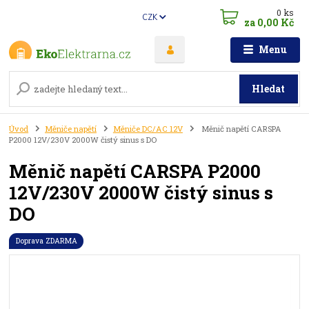
0
ks
CZK
za
0,00 Kč
Menu
Hledat
Úvod
Měniče napětí
Měniče DC/AC 12V
Měnič napětí CARSPA
P2000 12V/230V 2000W čistý sinus s DO
Měnič napětí CARSPA P2000
12V/230V 2000W čistý sinus s
DO
Doprava ZDARMA