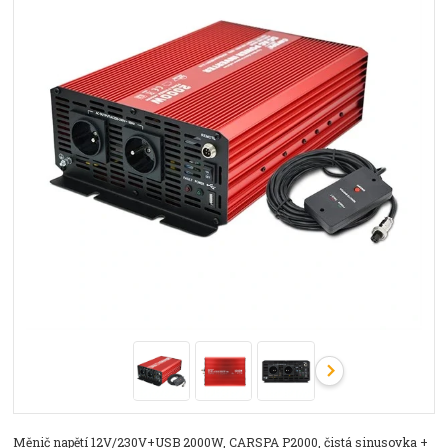
Měnič napětí 12V/230V+USB 2000W, CARSPA P2000, čistá sinusovka +