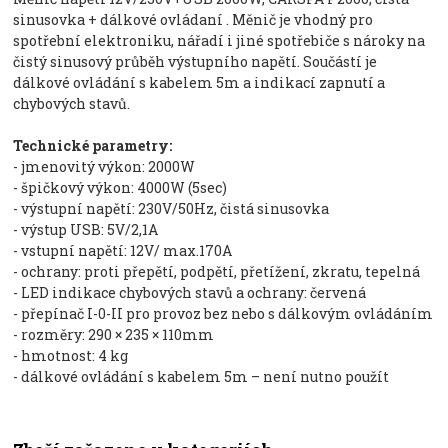
sinusovka + dálkové ovládaní . Měnič je vhodný pro
spotřební elektroniku, nářadí i jiné spotřebiče s nároky na
čistý sinusový průběh výstupního napětí. Součástí je
dálkové ovládání s kabelem 5m a indikací zapnutí a
chybových stavů.
Technické parametry:
- jmenovitý výkon: 2000W
- špičkový výkon: 4000W (5sec)
- výstupní napětí: 230V/50Hz, čistá sinusovka
- výstup USB: 5V/2,1A
- vstupní napětí: 12V/ max.170A
- ochrany: proti přepětí, podpětí, přetížení, zkratu, tepelná
- LED indikace chybových stavů a ochrany: červená
- přepínač I-0-II pro provoz bez nebo s dálkovým ovládáním
- rozměry: 290 × 235 × 110mm
- hmotnost: 4 kg
- dálkové ovládání s kabelem 5m – není nutno použít