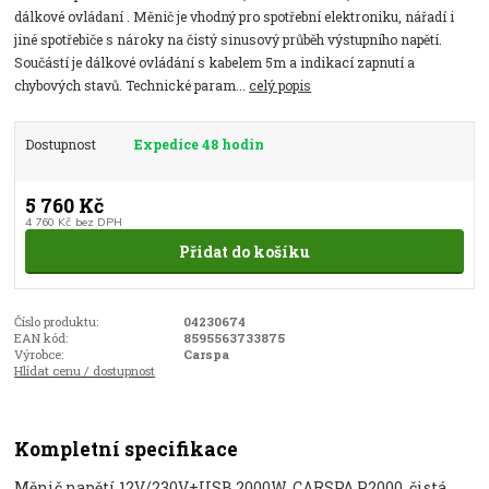
dálkové ovládaní . Měnič je vhodný pro spotřební elektroniku, nářadí i
jiné spotřebiče s nároky na čistý sinusový průběh výstupního napětí.
Součástí je dálkové ovládání s kabelem 5m a indikací zapnutí a
chybových stavů. Technické param...
celý popis
Dostupnost
Expedice 48 hodin
5 760 Kč
4 760 Kč
bez DPH
Přidat do košíku
Číslo produktu:
04230674
EAN kód:
8595563733875
Výrobce:
Carspa
Hlídat cenu / dostupnost
Kompletní specifikace
Měnič napětí 12V/230V+USB 2000W, CARSPA P2000, čistá