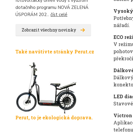
fotovoltaický ohřev vody s využitím
dotačního programu NOVÁ ZELENÁ
Vysoký 
ÚSPORÁM 202...
číst celé
Potřebný
nářadí.
Zobrazit všechny novinky
ECO rež
V režim
pohotov
Také navštivte stránky Perut.cz
překroč
Dálkové
Dálkový
konekto
LED dia
Stavové 
Victron
Perut, to je ekologická doprava.
Aplikac
telefon