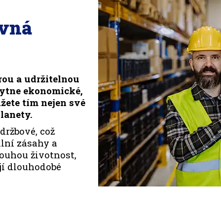
ávná
rou a udržitelnou
kytne ekonomické,
žete tím nejen své
lanety.
držbové, což
lní zásahy a
louhou životnost,
ují dlouhodobé