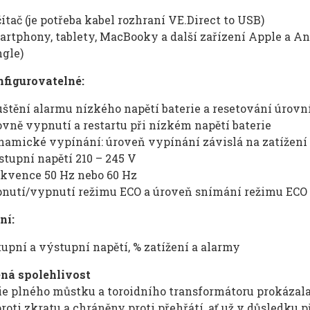
ítač (je potřeba kabel rozhraní VE.Direct to USB)
rtphony, tablety, MacBooky a další zařízení Apple a An
gle)
nfigurovatelné:
štění alarmu nízkého napětí baterie a resetování úrovn
vně vypnutí a restartu při nízkém napětí baterie
amické vypínání: úroveň vypínání závislá na zatížení
tupní napětí 210 – 245 V
kvence 50 Hz nebo 60 Hz
pnutí/vypnutí režimu ECO a úroveň snímání režimu ECO
ní:
upní a výstupní napětí, % zatížení a alarmy
ná spolehlivost
e plného můstku a toroidního transformátoru prokázala 
roti zkratu a chráněny proti přehřátí, ať už v důsledku 