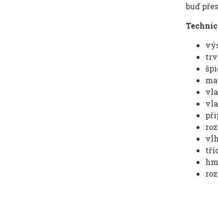
buď přes
Technic
výs
trv
šp
max
vla
vla
při
roz
vlh
tří
hmo
roz