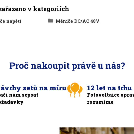
zařazeno v kategoriích
če napětí
Měniče DC/AC 48V
Proč nakoupit právě u nás?
ávrhy setů na míru
12 let na trhu
tačí nám sepsat
Fotovoltaice opra
ožadavky
rozumíme