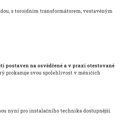
idou, s toroidním transformátorem, vestavěným
tí postaven na osvědčené a v praxi otestované
erý prokazuje svou spolehlivost v měničích
sou nyní pro instalačního technika dostupnější.