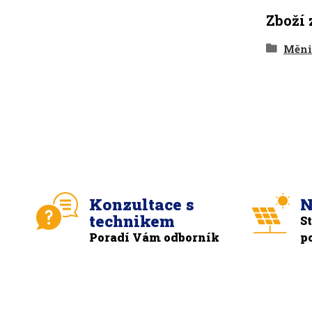
Zboží 
Měni
Konzultace s
N
technikem
S
Poradí Vám odborník
p