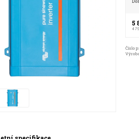
Do
5 
4 7
Číslo p
Výrobc
tní specifikace