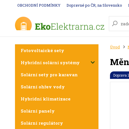
OBCHODNÍ PODMÍNKY
Dopravné po ČR, na Slovensko
Úvod
Fotovoltaické sety
Měni
Hybridní solární systémy
Solární sety pro karavan
Doprava
Solární ohřev vody
Hybridní klimatizace
Solární panely
Solární regulátory