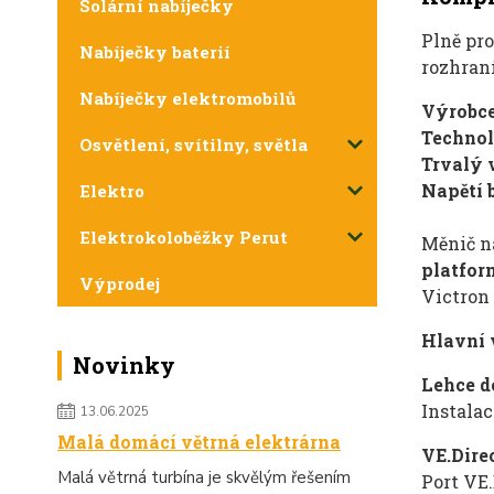
Solární nabíječky
Plně pr
Nabíječky baterií
rozhran
Nabíječky elektromobilů
Výrobc
Technol
Osvětlení, svítilny, světla
Trvalý
Napětí 
Elektro
Elektrokoloběžky Perut
Měnič n
platfor
Výprodej
Victron
Hlavní 
Novinky
Lehce d
Instalac
13.06.2025
Malá domácí větrná elektrárna
VE.Dire
Malá větrná turbína je skvělým řešením
Port VE.