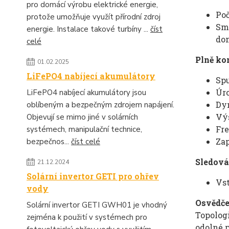
pro domácí výrobu elektrické energie,
Poč
protože umožňuje využít přírodní zdroj
Sma
energie. Instalace takové turbíny ...
číst
don
celé
Plně ko
01.02.2025
LiFePO4 nabíjecí akumulátory
Spu
Úro
LiFePO4 nabíjecí akumulátory jsou
Dyn
oblíbeným a bezpečným zdrojem napájení.
Výs
Objevují se mimo jiné v solárních
Fre
systémech, manipulační technice,
Za
bezpečnos...
číst celé
Sledová
21.12.2024
Solární invertor GETI pro ohřev
Vst
vody
Osvědče
Solární invertor GETI GWH01 je vhodný
Topologi
zejména k použití v systémech pro
odolné p