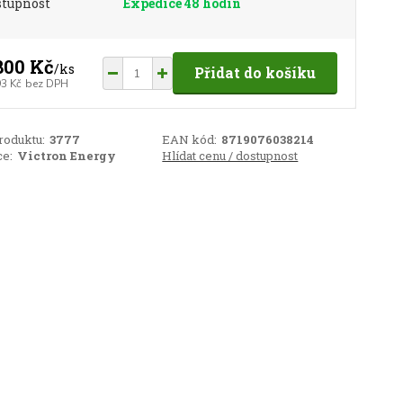
stupnost
Expedice 48 hodin
800 Kč
/
ks
Přidat do košíku
93 Kč
bez DPH
roduktu:
3777
EAN kód:
8719076038214
e:
Victron Energy
Hlídat cenu / dostupnost