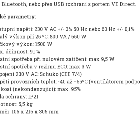
 Bluetooth, nebo přes USB rozhraní s portem VE.Direct.
ké parametry:
tupní napětí: 230 V AC +/- 3% 50 Hz nebo 60 Hz +/- 0,1%
alý výkon při 25 ºC: 800 VA / 650 W
ičkový výkon: 1500 W
. účinnost: 91 %
stní spotřeba při nulovém zatížení: max 9,5 W
stní spotřeba v režimu ECO: max 3 W
pojení 230 V AC: Schuko (CEE 7/4)
pětí provozních teplot: -40 až +65ºC (ventilátorem podp
kost (nekondenzující): max. 95%
da ochrany: IP21
tnost: 5,5 kg
měr: 105 x 216 x 305 mm