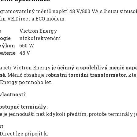
ogramovatelný měnič napětí 48 V/800 VA s čistou sinuso
ím VE.Direct a ECO módem.
e
Victron Energy
ogie
nízkofrekvenční
 výkon
650 W
baterie
48 V
apětí Victron Energy je
účinný a spolehlivý měnič napě
mě.
Měnič obsahuje r
obustní toroidní transformátor
, kt
 Energy po mnoho let.
vlastnosti:
ostupné terminály:
e je jednodušší než kdykoli předtím, protože terminály j
ct
Direct lze připojit k: