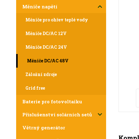
Měniče napětí
Měniče pro ohřev teplé vody
Měniče DC/AC 12V
Měniče DC/AC 24V
Měniče DC/AC 48V
Záložní zdroje
Grid free
Baterie pro fotovoltaiku
Příslušenství solárních setů
Větrný generátor
Komple