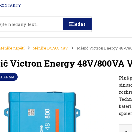
KONTAKTY
Hledat
Měniče napětí
Měniče DC/AC 48V
Měnič Victron Energy 48V/80
č Victron Energy 48V/800VA V
 ZDARMA
Plně 
sinus
rozhr
Techn
bateri
spoleh