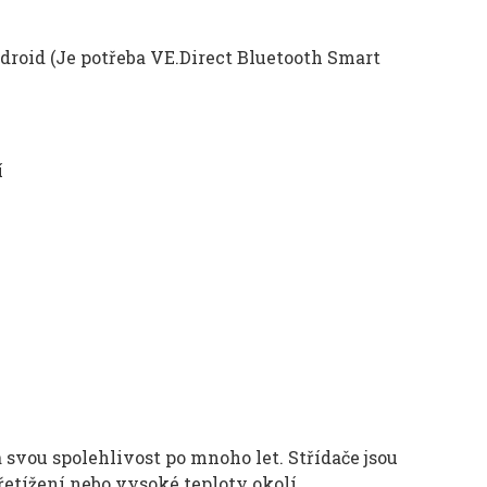
droid (Je potřeba VE.Direct Bluetooth Smart
í
svou spolehlivost po mnoho let. Střídače jsou
přetížení nebo vysoké teploty okolí.