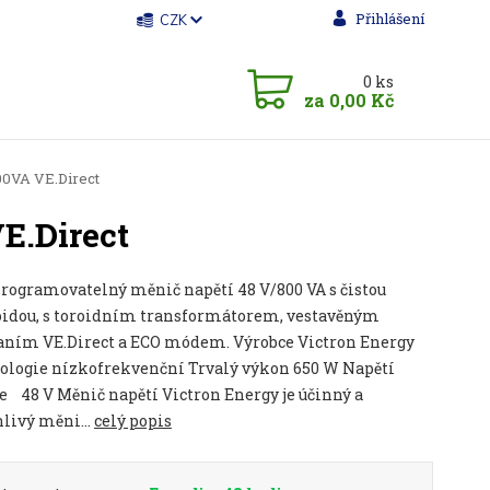
Přihlášení
CZK
0
ks
za
0,00 Kč
0VA VE.Direct
E.Direct
programovatelný měnič napětí 48 V/800 VA s čistou
oidou, s toroidním transformátorem, vestavěným
aním VE.Direct a ECO módem. Výrobce Victron Energy
ologie nízkofrekvenční Trvalý výkon 650 W Napětí
e 48 V Měnič napětí Victron Energy je účinný a
livý měni...
celý popis