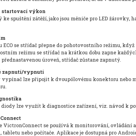
startovací výkon
 ke spuštění zátěží, jako jsou měniče pro LED žárovky, 
im
u ECO se střídač přepne do pohotovostního režimu, když
ostním režimu se střídač na krátkou dobu zapne každých
í přednastavenou úroveň, střídač zůstane zapnutý.
 zapnutí/vypnutí
 vypínač lze připojit k dvoupólovému konektoru nebo m
ru.
gnostika
diody lze využít k diagnostice zařízení, viz. návod k po
 Connect
e VictronConnect se používá k monitorování, ovládání a 
u, tabletu nebo počítače. Aplikace je dostupná pro Andr