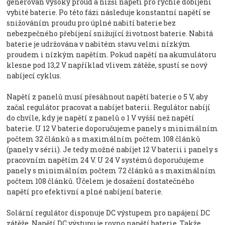
generován vysoký proud a nižší napětí pro rychlé dobíjení
vybité baterie. Po této fázi následuje konstantní napětí se
snižováním proudu pro úplné nabití baterie bez
nebezpečného přebíjení snižující životnost baterie. Nabitá
baterie je udržována v nabitém stavu velmi nízkým
proudem i nízkým napětím. Pokud napětí na akumulátoru
klesne pod 13,2 V například vlivem zátěže, spustí se nový
nabíjecí cyklus.
Napětí z panelů musí přesáhnout napětí baterie o 5 V, aby
začal regulátor pracovat a nabíjet baterii. Regulátor nabíjí
do chvíle, kdy je napětí z panelů o 1 V vyšší než napětí
baterie. U 12 V baterie doporučujeme panely s minimálním
počtem 32 článků a s maximálním počtem 108 článků
(panely v sérii). Je tedy možné nabíjet 12 V baterii i panely s
pracovním napětím 24 V. U 24 V systémů doporučujeme
panely s minimálním počtem 72 článků a s maximálním
počtem 108 článků. Účelem je dosažení dostatečného
napětí pro efektivní a plné nabíjení baterie.
Solární regulátor disponuje DC výstupem pro napájení DC
zátěže. Napětí DC výstupu je rovno napětí baterie. Takže