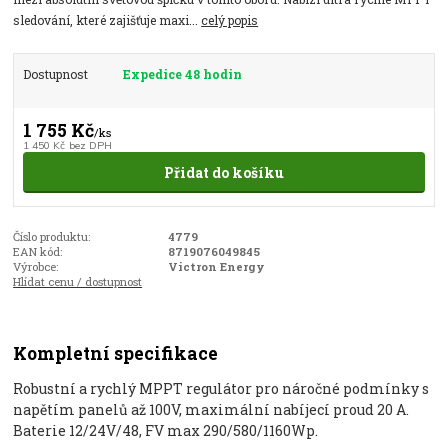
sledování, které zajišťuje maxi...
celý popis
Dostupnost
Expedice 48 hodin
1 755 Kč
/
ks
1 450 Kč
bez DPH
Přidat do košíku
Číslo produktu:
4779
EAN kód:
8719076049845
Výrobce:
Victron Energy
Hlídat cenu / dostupnost
Kompletní specifikace
Robustní a rychlý MPPT regulátor pro náročné podmínky s
napětím panelů až 100V, maximální nabíjecí proud 20 A.
Baterie 12/24V/48, FV max 290/580/1160Wp.