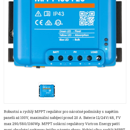
Robustní a rychlý MPPT regulátor pro náročné podmínky s napětím
panelů až 100V, maximální nabíjecí proud 20 A. Baterie 12/24V/48, FV
max 290/580/1160Wp. MPPT solární regulátory Victron Energy patří
mezi absolutní světovou špičku v tomto oboru. Nabízí ultra rychlé MPPT