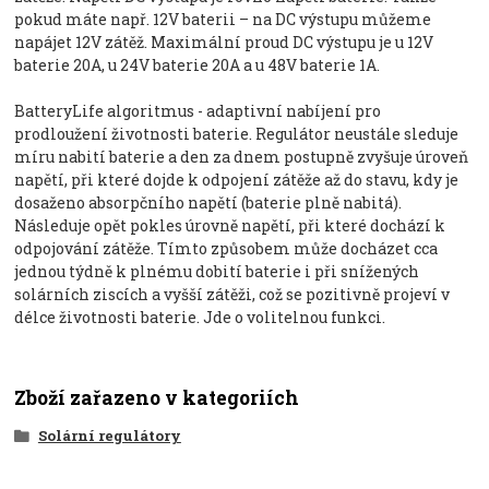
pokud máte např. 12V baterii – na DC výstupu můžeme
napájet 12V zátěž. Maximální proud DC výstupu je u 12V
baterie 20A, u 24V baterie 20A a u 48V baterie 1A.
BatteryLife algoritmus - adaptivní nabíjení pro
prodloužení životnosti baterie. Regulátor neustále sleduje
míru nabití baterie a den za dnem postupně zvyšuje úroveň
napětí, při které dojde k odpojení zátěže až do stavu, kdy je
dosaženo absorpčního napětí (baterie plně nabitá).
Následuje opět pokles úrovně napětí, při které dochází k
odpojování zátěže. Tímto způsobem může docházet cca
jednou týdně k plnému dobití baterie i při snížených
solárních ziscích a vyšší zátěži, což se pozitivně projeví v
délce životnosti baterie. Jde o volitelnou funkci.
Zboží zařazeno v kategoriích
Solární regulátory