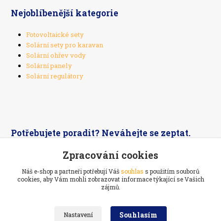
Nejoblíbenější kategorie
Fotovoltaické sety
Solární sety pro karavan
Solární ohřev vody
Solární panely
Solární regulátory
Potřebujete poradit? Neváhejte se zeptat.
Zpracování cookies
+420 603 526 269
Náš e-shop a partneři potřebují Váš
souhlas
s použitím souborů
cookies, aby Vám mohli zobrazovat informace týkající se Vašich
zájmů.
Souhlasím
Nastavení
Ekoelektrarna.cz -
Ostrovní solární systémy
Navštivte také:
Prodej a servis