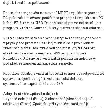
dojít k trvalému poškození.
Pokud chcete provést nastavení MPPT regulátoru pomocí
PC, pak máte možnost použít pro propojení regulátoru a PC
kabel
VE.direct na USB
. Do počítače si pouze nainstalujete
program
Victron Connect
, který můžete stáhnout zdarma.
Vnitřní elektronické komponenty jsou chráněny nátěrem
z pryskyřice proti nepříznivým vlivům a pro dlouhou
životnost. Nabízí tak zvýšenou odolnost krytí IP43 pro
elektronické komponenty a IP22 pro připojovací
konektory. Určeno pro vertikální polohu na nehořlavý
podklad, se zapojením kabeláže zespodu.
Regulátor obsahuje vnitřní teplotní senzor pro odpovídající
úpravu nabíjecího napětí. Automatická detekce
systémového napětí 12,24 nebo 48 V.
Adaptivní třístupňové nabíjení:
1. rychlé nabíjení (Bulk), 2. absorpční (Absorption) a 3.
udržovací (Float). Zpočátku při rychlém nabíjení je