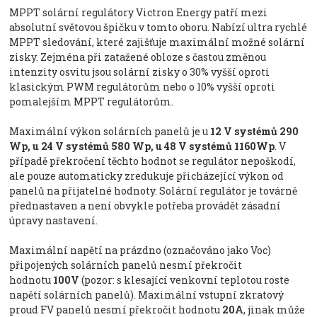
MPPT solární regulátory Victron Energy patří mezi
absolutní světovou špičku v tomto oboru. Nabízí ultra rychlé
MPPT sledování, které zajišťuje maximální možné solární
zisky. Zejména při zatažené obloze s častou změnou
intenzity osvitu jsou solární zisky o 30% vyšší oproti
klasickým PWM regulátorům nebo o 10% vyšší oproti
pomalejším MPPT regulátorům.
Maximální výkon solárních panelů je u
12 V systémů 290
Wp, u 24 V systémů 580 Wp, u 48 V systémů 1160Wp
. V
případě překročení těchto hodnot se regulátor nepoškodí,
ale pouze automaticky zredukuje přicházející výkon od
panelů na přijatelné hodnoty. Solární regulátor je továrně
přednastaven a není obvykle potřeba provádět zásadní
úpravy nastavení.
Maximální napětí na prázdno (označováno jako Voc)
připojených solárních panelů nesmí překročit
hodnotu
100
V
(pozor: s klesající venkovní teplotou roste
napětí solárních panelů). Maximální vstupní zkratový
proud FV panelů nesmí překročit hodnotu
20A
, jinak může