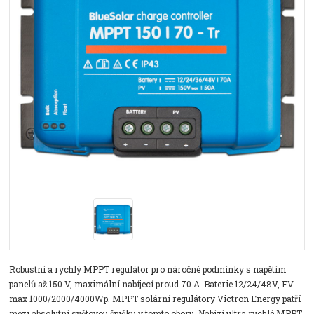
Robustní a rychlý MPPT regulátor pro náročné podmínky s napětím
panelů až 150 V, maximální nabíjecí proud 70 A. Baterie 12/24/48V, FV
max 1000/2000/4000Wp. MPPT solární regulátory Victron Energy patří
mezi absolutní světovou špičku v tomto oboru. Nabízí ultra rychlé MPPT