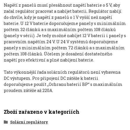
Napětí z panelů musí přesáhnout napětí baterie o 5 V, aby
začal regulátor pracovat a nabíjet baterii. Regulátor nabíjí
do chvíle, kdy je napětí z panelů o 1 V vyšší než napětí
baterie. U 12 V baterie doporučujeme panely s minimálním
počtem 32 článků a s maximálním počtem 108 článků
(panely v sérii). Je tedy možné nabíjet 12 V baterii i panely s
pracovním napětím 24 V. U 24 V systémů doporučujeme
panely s minimálním počtem 72 článků a s maximálním
počtem 108 článků. Účelem je dosažení dostatečného
napětí pro efektivní a plné nabíjení baterie.
Tato výkonnější řada solárních regulátorů není vybavena
DC výstupem. Pro připojení DC zátěže k baterii
doporučujeme použít „Ochranu baterií BP“ s maximálním
proudem zátěže až 220A.
Zboží zařazeno v kategoriích
Solární regulátory