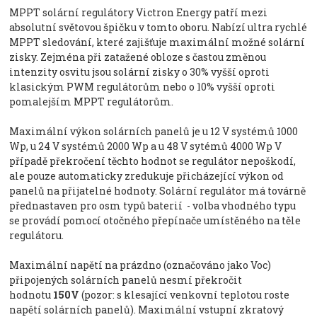
MPPT solární regulátory Victron Energy patří mezi
absolutní světovou špičku v tomto oboru. Nabízí ultra rychlé
MPPT sledování, které zajišťuje maximální možné solární
zisky. Zejména při zatažené obloze s častou změnou
intenzity osvitu jsou solární zisky o 30% vyšší oproti
klasickým PWM regulátorům nebo o 10% vyšší oproti
pomalejším MPPT regulátorům.
Maximální výkon solárních panelů je u 12 V systémů 1000
Wp, u 24 V systémů 2000 Wp a u 48 V sytémů 4000 Wp V
případě překročení těchto hodnot se regulátor nepoškodí,
ale pouze automaticky zredukuje přicházející výkon od
panelů na přijatelné hodnoty. Solární regulátor má továrně
přednastaven pro osm typů baterií - volba vhodného typu
se provádí pomocí otočného přepínače umístěného na těle
regulátoru.
Maximální napětí na prázdno (označováno jako Voc)
připojených solárních panelů nesmí překročit
hodnotu
150V
(pozor: s klesající venkovní teplotou roste
napětí solárních panelů). Maximální vstupní zkratový