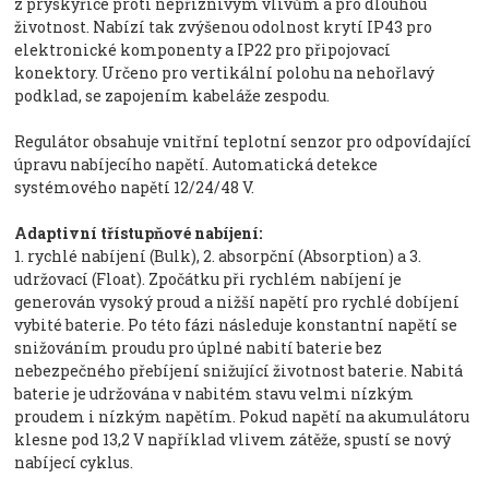
z pryskyřice proti nepříznivým vlivům a pro dlouhou
životnost. Nabízí tak zvýšenou odolnost krytí IP43 pro
elektronické komponenty a IP22 pro připojovací
konektory. Určeno pro vertikální polohu na nehořlavý
podklad, se zapojením kabeláže zespodu.
Regulátor obsahuje vnitřní teplotní senzor pro odpovídající
úpravu nabíjecího napětí. Automatická detekce
systémového napětí 12/24/48 V.
Adaptivní třístupňové nabíjení:
1. rychlé nabíjení (Bulk), 2. absorpční (Absorption) a 3.
udržovací (Float). Zpočátku při rychlém nabíjení je
generován vysoký proud a nižší napětí pro rychlé dobíjení
vybité baterie. Po této fázi následuje konstantní napětí se
snižováním proudu pro úplné nabití baterie bez
nebezpečného přebíjení snižující životnost baterie. Nabitá
baterie je udržována v nabitém stavu velmi nízkým
proudem i nízkým napětím. Pokud napětí na akumulátoru
klesne pod 13,2 V například vlivem zátěže, spustí se nový
nabíjecí cyklus.