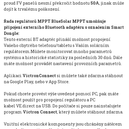
proud FV panelů nesmí překročit hodnotu
50A
, jinak může
dojít k trvalému poškození.
Řada regulátorů MPPT BlueSolar MPPT umožňuje
připojení externího Bluetooth adaptéru s označením Smart
Dongle:
Tento externí BT adaptér přináší možnost propojení
Vašeho chytrého telefonu/tabletu s Vaším solárním
regulátorem.Můžete monitorovat mnoho parametrů
systému a historické statistiky za posledních 30 dnů. Dále
máte možnost provádět nastavení provozních parametrů.
Aplikaci
VictronConnect
si můžete také zdarma stáhnout
na Google Play, nebo v App Store.
Pokud chcete provést výše uvedené pomocí PC, pak máte
možnost použít pro propojení regulátoru a PC
kabel VE.direct na USB. Do počítače si pouze nainstalujete
program
Victron Connect
, který můžete stáhnout zdarma.
Vnitřní elektronické komponenty jsou chráněny nátěrem