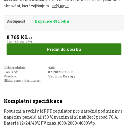
sledování, které zajišťuje m...
celý popis
Dostupnost
Expedice 48 hodin
8 765 Kč
/
ks
7 244 Kč
bez DPH
Přidat do košíku
Číslo produktu:
4351
EAN kód:
8719076025511
Výrobce:
Victron Energy
Hlídat cenu / dostupnost
Kompletní specifikace
Robustní a rychlý MPPT regulátor pro náročné podmínky s
napětím panelů až 150 V, maximální nabíjecí proud 70 A.
Baterie 12/24/48V, FV max 1000/2000/4000Wp.