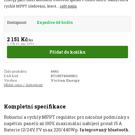
rychlé MPPT sledování, které...
celý popis
Dostupnost
Expedice 48 hodin
2 151 Kč
/
ks
1 778 Kč
bez DPH
Přidat do košíku
Číslo produktu:
4461
EAN kód:
8719076040811
Výrobce:
Victron Energy
Hlídat cenu / dostupnost
Kompletní specifikace
Robustní a rychlý MPPT regulátor pro náročné podmínky s
napětím panelů až 100V, maximální nabíjecí proud 15 A.
Baterie 12/24V, FV max 220/440Wp.
Integrovaný bluetooth.