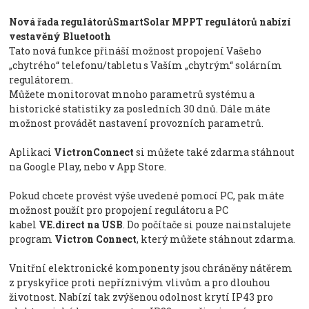
Nová řada regulátorůSmartSolar MPPT regulátorů nabízí
vestavěný Bluetooth
Tato nová funkce přináší možnost propojení Vašeho
„chytrého“ telefonu/tabletu s Vaším „chytrým“ solárním
regulátorem.
Můžete monitorovat mnoho parametrů systému a
historické statistiky za posledních 30 dnů. Dále máte
možnost provádět nastavení provozních parametrů.
Aplikaci
VictronConnect
si můžete také zdarma stáhnout
na Google Play, nebo v App Store.
Pokud chcete provést výše uvedené pomocí PC, pak máte
možnost použít pro propojení regulátoru a PC
kabel
VE.direct na USB
. Do počítače si pouze nainstalujete
program
Victron Connect
, který můžete stáhnout zdarma.
Vnitřní elektronické komponenty jsou chráněny nátěrem
z pryskyřice proti nepříznivým vlivům a pro dlouhou
životnost. Nabízí tak zvýšenou odolnost krytí IP43 pro