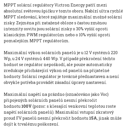
MPPT solární regulátory Victron Energy patří mezi
absolutní světovou špičku v tomto oboru. Nabízí ultra rychlé
MPPT sledování, které zajišťuje maximální možné solární
zisky. Zejména při zatažené obloze s častou změnou
intenzity osvitu jsou solární zisky o 30% vyšší oproti
klasickým PWM regulátorům nebo o 10% vyšší oproti
pomalejším MPPT regulátorům.
Maximální výkon solárních panelů je u 12 V systémů 220
Wp, u 24 V systémů 440 Wp. V případě překročení těchto
hodnot se regulátor nepoškodí, ale pouze automaticky
zredukuje přicházející výkon od panelů na přijatelné
hodnoty. Solární regulátor je továrně přednastaven a není
obvykle potřeba provádět zásadní úpravy nastavení.
Maximální napětí na prázdno (označováno jako Voc)
připojených solárních panelů nesmí překročit
hodnotu
100
V
(pozor: s klesající venkovní teplotou roste
napětí solárních panelů). Maximální vstupní zkratový
proud FV panelů nesmí překročit hodnotu
15A
, jinak může
dojít k trvalému poškození.