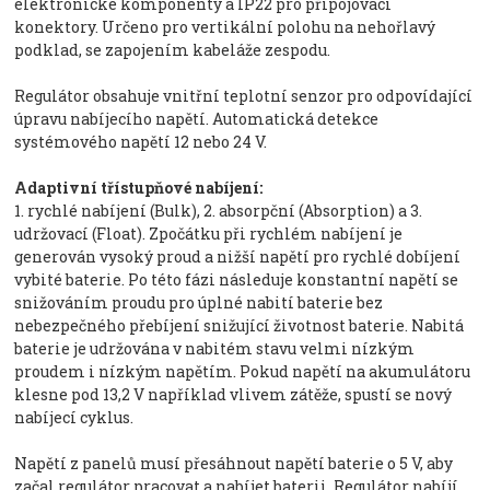
elektronické komponenty a IP22 pro připojovací
konektory. Určeno pro vertikální polohu na nehořlavý
podklad, se zapojením kabeláže zespodu.
Regulátor obsahuje vnitřní teplotní senzor pro odpovídající
úpravu nabíjecího napětí. Automatická detekce
systémového napětí 12 nebo 24 V.
Adaptivní třístupňové nabíjení:
1. rychlé nabíjení (Bulk), 2. absorpční (Absorption) a 3.
udržovací (Float). Zpočátku při rychlém nabíjení je
generován vysoký proud a nižší napětí pro rychlé dobíjení
vybité baterie. Po této fázi následuje konstantní napětí se
snižováním proudu pro úplné nabití baterie bez
nebezpečného přebíjení snižující životnost baterie. Nabitá
baterie je udržována v nabitém stavu velmi nízkým
proudem i nízkým napětím. Pokud napětí na akumulátoru
klesne pod 13,2 V například vlivem zátěže, spustí se nový
nabíjecí cyklus.
Napětí z panelů musí přesáhnout napětí baterie o 5 V, aby
začal regulátor pracovat a nabíjet baterii. Regulátor nabíjí