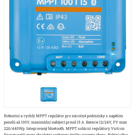
Robustní a rychlý MPPT regulátor pro náročné podmínky s napětím
panelů až 100V, maximální nabíjecí proud 15 A. Baterie 12/24V, FV max
220/440Wp. Integrovaný bluetooth. MPPT solární regulátory Victron
Energy patří mezi absolutní světovou špičku v tomto oboru. Nabízí ultra