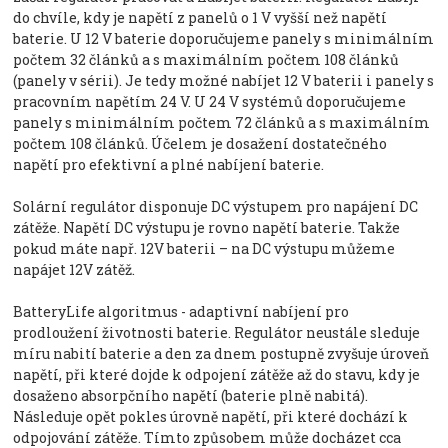
do chvíle, kdy je napětí z panelů o 1 V vyšší než napětí
baterie. U 12 V baterie doporučujeme panely s minimálním
počtem 32 článků a s maximálním počtem 108 článků
(panely v sérii). Je tedy možné nabíjet 12 V baterii i panely s
pracovním napětím 24 V. U 24 V systémů doporučujeme
panely s minimálním počtem 72 článků a s maximálním
počtem 108 článků. Účelem je dosažení dostatečného
napětí pro efektivní a plné nabíjení baterie.
Solární regulátor disponuje DC výstupem pro napájení DC
zátěže. Napětí DC výstupu je rovno napětí baterie. Takže
pokud máte např. 12V baterii – na DC výstupu můžeme
napájet 12V zátěž.
BatteryLife algoritmus - adaptivní nabíjení pro
prodloužení životnosti baterie. Regulátor neustále sleduje
míru nabití baterie a den za dnem postupně zvyšuje úroveň
napětí, při které dojde k odpojení zátěže až do stavu, kdy je
dosaženo absorpčního napětí (baterie plně nabitá).
Následuje opět pokles úrovně napětí, při které dochází k
odpojování zátěže. Tímto způsobem může docházet cca