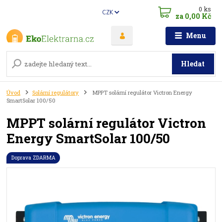
0
ks
CZK
za
0,00 Kč
Menu
Hledat
Úvod
Solární regulátory
MPPT solární regulátor Victron Energy
SmartSolar 100/50
MPPT solární regulátor Victron
Energy SmartSolar 100/50
Doprava ZDARMA