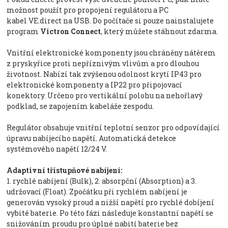
možnost použít pro propojení regulátoru a PC
kabel VE.direct na USB. Do počítače si pouze nainstalujete
program
Victron Connect
, který můžete stáhnout zdarma.
Vnitřní elektronické komponenty jsou chráněny nátěrem
z pryskyřice proti nepříznivým vlivům a pro dlouhou
životnost. Nabízí tak zvýšenou odolnost krytí IP43 pro
elektronické komponenty a IP22 pro připojovací
konektory. Určeno pro vertikální polohu na nehořlavý
podklad, se zapojením kabeláže zespodu.
Regulátor obsahuje vnitřní teplotní senzor pro odpovídající
úpravu nabíjecího napětí. Automatická detekce
systémového napětí 12/24 V.
Adaptivní třístupňové nabíjení:
1. rychlé nabíjení (Bulk), 2. absorpční (Absorption) a 3.
udržovací (Float). Zpočátku při rychlém nabíjení je
generován vysoký proud a nižší napětí pro rychlé dobíjení
vybité baterie. Po této fázi následuje konstantní napětí se
snižováním proudu pro úplné nabití baterie bez