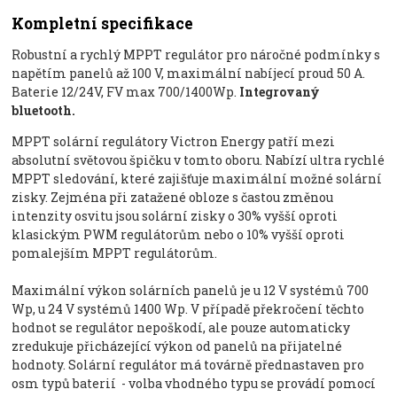
Kompletní specifikace
Robustní a rychlý MPPT regulátor pro náročné podmínky s
napětím panelů až 100 V, maximální nabíjecí proud 50 A.
Baterie 12/24V, FV max 700/1400Wp.
Integrovaný
bluetooth.
MPPT solární regulátory Victron Energy patří mezi
absolutní světovou špičku v tomto oboru. Nabízí ultra rychlé
MPPT sledování, které zajišťuje maximální možné solární
zisky. Zejména při zatažené obloze s častou změnou
intenzity osvitu jsou solární zisky o 30% vyšší oproti
klasickým PWM regulátorům nebo o 10% vyšší oproti
pomalejším MPPT regulátorům.
Maximální výkon solárních panelů je u 12 V systémů 700
Wp, u 24 V systémů 1400 Wp. V případě překročení těchto
hodnot se regulátor nepoškodí, ale pouze automaticky
zredukuje přicházející výkon od panelů na přijatelné
hodnoty. Solární regulátor má továrně přednastaven pro
osm typů baterií - volba vhodného typu se provádí pomocí