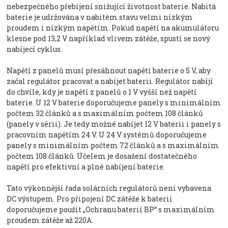
nebezpečného přebíjení snižující životnost baterie. Nabitá
baterie je udržována v nabitém stavu velmi nízkým
proudem i nízkým napětím. Pokud napětí na akumulátoru
klesne pod 13,2 V například vlivem zátěže, spustí se nový
nabíjecí cyklus.
Napětí z panelů musí přesáhnout napětí baterie o 5 V, aby
začal regulátor pracovat a nabíjet baterii. Regulátor nabíjí
do chvíle, kdy je napětí z panelů o 1 V vyšší než napětí
baterie. U 12 V baterie doporučujeme panely s minimálním
počtem 32 článků a s maximálním počtem 108 článků
(panely v sérii). Je tedy možné nabíjet 12 V baterii i panely s
pracovním napětím 24 V. U 24 V systémů doporučujeme
panely s minimálním počtem 72 článků a s maximálním
počtem 108 článků. Účelem je dosažení dostatečného
napětí pro efektivní a plné nabíjení baterie.
Tato výkonnější řada solárních regulátorů není vybavena
DC výstupem. Pro připojení DC zátěže k baterii
doporučujeme použít „Ochranu baterií BP“ s maximálním
proudem zátěže až 220A.