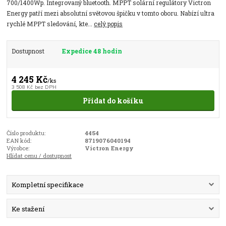
700/1400Wp. Integrovaný bluetooth. MPPT solární regulátory Victron
Energy patří mezi absolutní světovou špičku v tomto oboru. Nabízí ultra
rychlé MPPT sledování, kte...
celý popis
Dostupnost
Expedice 48 hodin
4 245 Kč
/
ks
3 508 Kč
bez DPH
Přidat do košíku
Číslo produktu:
4454
EAN kód:
8719076040194
Výrobce:
Victron Energy
Hlídat cenu / dostupnost
Kompletní specifikace
Ke stažení