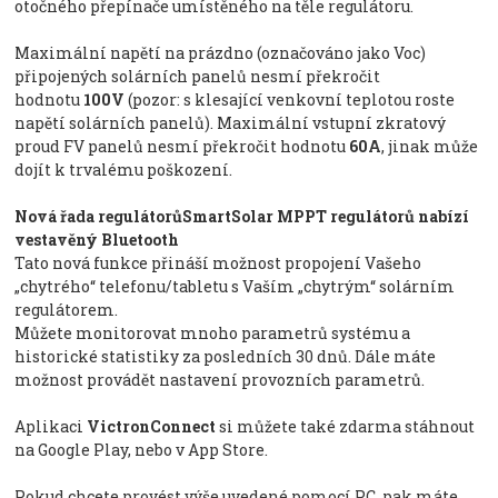
otočného přepínače umístěného na těle regulátoru.
Maximální napětí na prázdno (označováno jako Voc)
připojených solárních panelů nesmí překročit
hodnotu
100V
(pozor: s klesající venkovní teplotou roste
napětí solárních panelů). Maximální vstupní zkratový
proud FV panelů nesmí překročit hodnotu
60A
, jinak může
dojít k trvalému poškození.
Nová řada regulátorůSmartSolar MPPT regulátorů nabízí
vestavěný Bluetooth
Tato nová funkce přináší možnost propojení Vašeho
„chytrého“ telefonu/tabletu s Vaším „chytrým“ solárním
regulátorem.
Můžete monitorovat mnoho parametrů systému a
historické statistiky za posledních 30 dnů. Dále máte
možnost provádět nastavení provozních parametrů.
Aplikaci
VictronConnect
si můžete také zdarma stáhnout
na Google Play, nebo v App Store.
Pokud chcete provést výše uvedené pomocí PC, pak máte