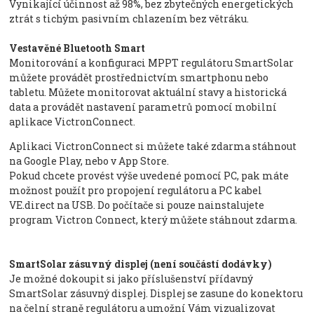
Vynikající účinnost až 98%, bez zbytečných energetických
ztrát s tichým pasivním chlazením bez větráku.
Vestavěné Bluetooth Smart
Monitorování a konfiguraci MPPT regulátoru SmartSolar
můžete provádět prostřednictvím smartphonu nebo
tabletu. Můžete monitorovat aktuální stavy a historická
data a provádět nastavení parametrů pomocí mobilní
aplikace VictronConnect.
Aplikaci VictronConnect si můžete také zdarma stáhnout
na Google Play, nebo v App Store.
Pokud chcete provést výše uvedené pomocí PC, pak máte
možnost použít pro propojení regulátoru a PC kabel
VE.direct na USB. Do počítače si pouze nainstalujete
program Victron Connect, který můžete stáhnout zdarma.
SmartSolar zásuvný displej (není součástí dodávky)
Je možné dokoupit si jako příslušenství přídavný
SmartSolar zásuvný displej. Displej se zasune do konektoru
na čelní straně regulátoru a umožní Vám vizualizovat