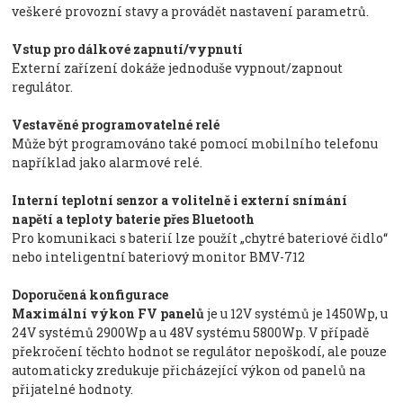
veškeré provozní stavy a provádět nastavení parametrů.
Vstup pro dálkové zapnutí/vypnutí
Externí zařízení dokáže jednoduše vypnout/zapnout
regulátor.
Vestavěné programovatelné relé
Může být programováno také pomocí mobilního telefonu
například jako alarmové relé.
Interní teplotní senzor a volitelně i externí snímání
napětí a teploty baterie přes Bluetooth
Pro komunikaci s baterií lze použít „chytré bateriové čidlo“
nebo inteligentní bateriový monitor BMV-712
Doporučená konfigurace
Maximální výkon FV panelů
je u 12V systémů je 1450Wp, u
24V systémů 2900Wp a u 48V systému 5800Wp. V případě
překročení těchto hodnot se regulátor nepoškodí, ale pouze
automaticky zredukuje přicházející výkon od panelů na
přijatelné hodnoty.