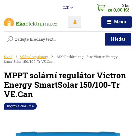
0
ks
CZK
za
0,00 Kč
Menu
Hledat
Úvod
Solární regulátory
MPPT solární regulátor Victron Energy
SmartSolar 150/100-Tr VE.Can
MPPT solární regulátor Victron
Energy SmartSolar 150/100-Tr
VE.Can
Doprava ZDARMA