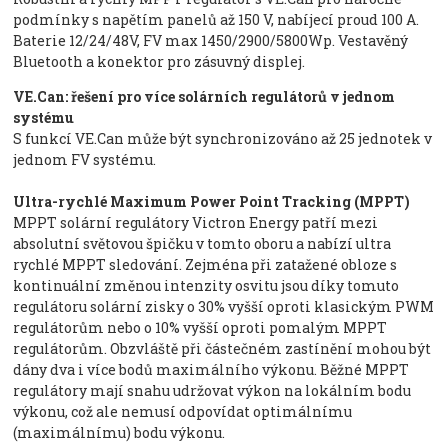
podmínky s napětím panelů až 150 V, nabíjecí proud 100 A.
Baterie 12/24/48V, FV max 1450/2900/5800Wp. Vestavěný
Bluetooth a konektor pro zásuvný displej.
VE.Can: řešení pro více solárních regulátorů v jednom
systému
S funkcí VE.Can může být synchronizováno až 25 jednotek v
jednom FV systému.
Ultra-rychlé Maximum Power Point Tracking (MPPT)
MPPT solární regulátory Victron Energy patří mezi
absolutní světovou špičku v tomto oboru a nabízí ultra
rychlé MPPT sledování. Zejména při zatažené obloze s
kontinuální změnou intenzity osvitu jsou díky tomuto
regulátoru solární zisky o 30% vyšší oproti klasickým PWM
regulátorům nebo o 10% vyšší oproti pomalým MPPT
regulátorům. Obzvláště při částečném zastínění mohou být
dány dva i více bodů maximálního výkonu. Běžné MPPT
regulátory mají snahu udržovat výkon na lokálním bodu
výkonu, což ale nemusí odpovídat optimálnímu
(maximálnímu) bodu výkonu.