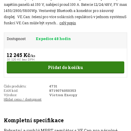
napětím panelů až 150 V, nabíjecí proud 100 A. Baterie 12/24/48V, FV max
1450/2900/5800Wp. Vestavěný Bluetooth a konektor pro zásuvný
displej. VE.Can: řešení pro více solárních regulátorů v jednom systémuS
funkcí VE.Can může být synch...
celý popis
Dostupnost
Expedice 48 hodin
12 245 Kč
/
ks
10 120 Kč
bez DPH
Přidat do košíku
Číslo produktu:
4731
EAN kód:
8719076050353
Výrobce:
Victron Energy
Hlídat cenu / dostupnost
Kompletní specifikace
Robustní a rychlý MPPT regulátor s VE.Can pro náročné