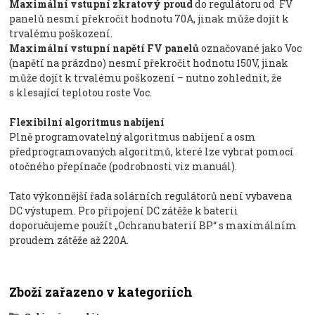
Maximální vstupní zkratový proud
do regulátoru od FV
panelů nesmí překročit hodnotu 70A, jinak může dojít k
trvalému poškození.
Maximální vstupní napětí FV panelů
označované jako Voc
(napětí na prázdno) nesmí překročit hodnotu 150V, jinak
může dojít k trvalému poškození – nutno zohlednit, že
s klesající teplotou roste Voc.
Flexibilní algoritmus nabíjení
Plně programovatelný algoritmus nabíjení a osm
předprogramovaných algoritmů, které lze vybrat pomocí
otočného přepínače (podrobnosti viz manuál).
Tato výkonnější řada solárních regulátorů není vybavena
DC výstupem. Pro připojení DC zátěže k baterii
doporučujeme použít „Ochranu baterií BP“ s maximálním
proudem zátěže až 220A.
Zboží zařazeno v kategoriích