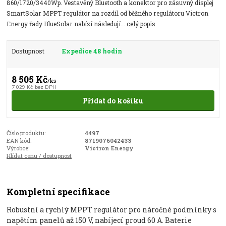
860/1720/3440Wp. Vestavěný Bluetooth a konektor pro zásuvný displej
SmartSolar MPPT regulátor na rozdíl od běžného regulátoru Victron
Energy řady BlueSolar nabízí následují...
celý popis
Dostupnost
Expedice 48 hodin
8 505 Kč
/
ks
7 029 Kč
bez DPH
Přidat do košíku
Číslo produktu:
4497
EAN kód:
8719076042433
Výrobce:
Victron Energy
Hlídat cenu / dostupnost
Kompletní specifikace
Robustní a rychlý MPPT regulátor pro náročné podmínky s
napětím panelů až 150 V, nabíjecí proud 60 A. Baterie