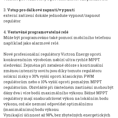
3.
Vstup pro dálkové zapnutí/vypnutí
externí zařízení dokáže jednoduše vypnout/zapnout
regulátor
4.
Vestavěné programovatelné relé
Může být programováno také pomocí mobilního telefonu
například jako alarmové relé.
Nové profesionální regulátory Victron Energy oproti
konkurenčním výrobcům nabízí ultra rychlé MPPT
sledování. Zejména při zatažené obloze s kontinuální
změnou intenzity osvitu jsou díky tomuto regulátoru
solární zisky o 30% vyšší oproti klasickým PWM
regulátorům nebo o 10% vyšší oproti pomalým MPPT
regulátorům. Obzvláště při částečném zastínění mohou být
dány dva i více bodů maximálního výkonu. Běžné MPPT
regulátory mají snahu udržovat výkon na lokálním bodu
výkonu, což ale nemusí odpovídat optimálnímu
(maximálnímu) bodu výkonu.
Vynikající účinnost až 98%, bez zbytečných energetických