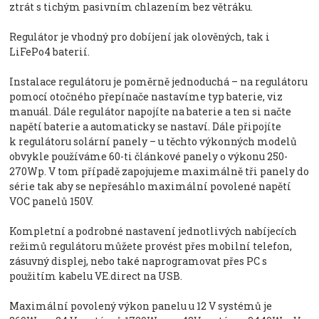
ztrát s tichým pasivním chlazením bez větráku.
Regulátor je vhodný pro dobíjení jak olověných, tak i
LiFePo4 baterií.
Instalace regulátoru je poměrně jednoduchá – na regulátoru
pomocí otočného přepínače nastavíme typ baterie, viz
manuál. Dále regulátor napojíte na baterie a ten si načte
napětí baterie a automaticky se nastaví. Dále připojíte
k regulátoru solární panely – u těchto výkonných modelů
obvykle používáme 60-ti článkové panely o výkonu 250-
270Wp. V tom případě zapojujeme maximálně tři panely do
série tak aby se nepřesáhlo maximální povolené napětí
VOC panelů 150V.
Kompletní a podrobné nastavení jednotlivých nabíjecích
režimů regulátoru můžete provést přes mobilní telefon,
zásuvný displej, nebo také naprogramovat přes PC s
použitím kabelu VE.direct na USB.
Maximální povolený výkon panelu u 12 V systémů je