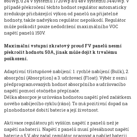
860Wp, u 24 V systémů 1720Wp a u 48V systému 3440Wp. V
případě překročení těchto hodnot regulátor automaticky
zredukuje přicházející výkon od panelů na přijatelné
hodnoty, takže nadvýkon regulátor nepoškodí. Regulátor
může poškodit pouze nedodržení maximálního VOC
napětí panelů 150V.
Maximální vstupní zkratový proud FV panelů nesmí
překročit hodnotu 50A, jinak může dojít k trvalému
poškození.
Adaptivní třístupňové nabíjení: 1. rychlé nabíjení (Bulk), 2.
absorpční (Absorption) a 3. udržovací (Float). Výběr z osmi
předprogramovaných hodnot absorpčního a udržovacího
napětí pomocí otočného přepínače.
Délka absorpce je určována hodnotou napětí před začátkem
nového nabíjecího cyklu (ráno). To má pozitivní dopad na
plnohodnotné dobití baterie a její životnost.
Aktivace regulátoru při vyšším napětí z panelů než je
napětí na baterii. Napětí z panelů musí přesáhnout napětí
baterie o 5 V, aby začal regulátor pracovat a nabíjet baterii.