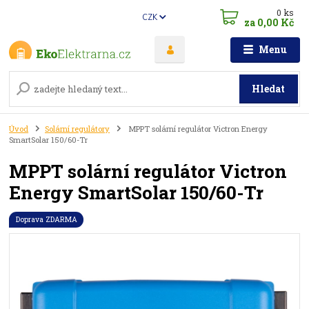
0
ks
CZK
za
0,00 Kč
Menu
Hledat
Úvod
Solární regulátory
MPPT solární regulátor Victron Energy
SmartSolar 150/60-Tr
MPPT solární regulátor Victron
Energy SmartSolar 150/60-Tr
Doprava ZDARMA