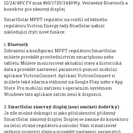
12/24/48V, FV max 860/1720/3440Wp. Vestavěný Bluetooth a
konektor pro zásuvný displej
SmartSolar MPPT regulátor na rozdíl od běžného
regulátoru Victron Energy řady BlueSolar nabízí
následující čtyři nové funkce:
1.
Bluetooth
Zobrazení a konfiguraci MPPT regulátoru SmartSolar
můžete provádět prostřednictvím smartphonu nebo
tabletu. Můžete monitorovat aktuální stavy a historická
data a provádět nastavení parametrů pomocí mobilní
aplikace VictronConnect. Aplikaci VictronConnect si
můžete také zdarma stáhnout na Google Play, nebo v App
Store. Pro mobilní zařízení s operačním systémem
Windows tato aplikace zatím není k dispozici.
2.
SmartSolar zásuvný displej (není součástí dodávky)
Je zde možné dokoupit si jako příslušenství přídavný
SmartSolar zásuvný displej. Displej se zasune do konektoru
na čelní straně regulátoru a umožní Vám vizualizovat
veškeré provozní stavy a provádět nastavení parametrů.