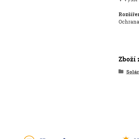
Rozšíře
Ochrana 
Zboží 
Solár