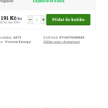
stupnost
Expedice 48 hodin
 191 Kč
/
ks
Přidat do košíku
902 Kč
bez DPH
roduktu:
4473
EAN kód:
8719076050865
e:
Victron Energy
Hlídat cenu / dostupnost