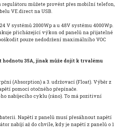
regulátoru můžete provést přes mobilní telefon,
belu VE.direct na USB.
u 24 V systémů 2000Wp a u 48V systému 4000Wp.
kuje přicházející výkon od panelů na přijatelné
 poškodit pouze nedodržení maximálního VOC
 hodnotu 35A, jinak může dojít k trvalému
rpční (Absorption) a 3. udržovací (Float). Výběr z
pětí pomocí otočného přepínače.
o nabíjecího cyklu (ráno). To má pozitivní
 baterii. Napětí z panelů musí přesáhnout napětí
átor nabíjí až do chvíle, kdy je napětí z panelů o 1