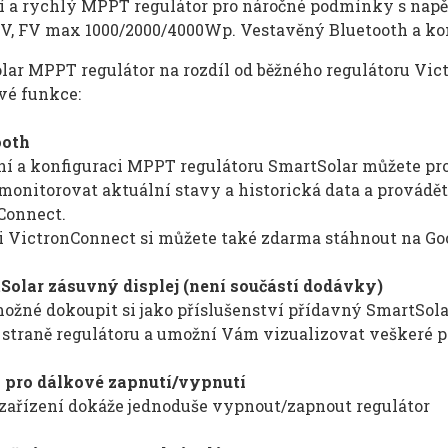
 a rychlý MPPT regulátor pro náročné podmínky s napětí
8V, FV max 1000/2000/4000Wp. Vestavěný Bluetooth a kon
ar MPPT regulátor na rozdíl od běžného regulátoru Vict
vé funkce:
ooth
ní a konfiguraci MPPT regulátoru SmartSolar můžete pr
monitorovat aktuální stavy a historická data a provádě
Connect.
i VictronConnect si můžete také zdarma stáhnout na Goo
Solar zásuvný displej (není součástí dodávky)
ožné dokoupit si jako příslušenství přídavný SmartSolar
í straně regulátoru a umožní Vám vizualizovat veškeré 
 pro dálkové zapnutí/vypnutí
 zařízení dokáže jednoduše vypnout/zapnout regulátor