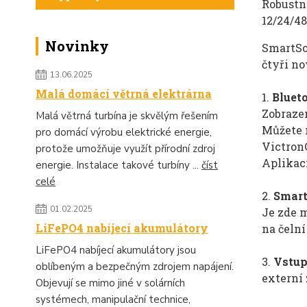
Robustní
12/24/4
Novinky
SmartSol
čtyři no
13.06.2025
Malá domácí větrná elektrárna
1.
Bluet
Zobraze
Malá větrná turbína je skvělým řešením
Můžete 
pro domácí výrobu elektrické energie,
Victron
protože umožňuje využít přírodní zdroj
Aplikac
energie. Instalace takové turbíny ...
číst
celé
2.
Smart
01.02.2025
Je zde m
LiFePO4 nabíjecí akumulátory
na čeln
LiFePO4 nabíjecí akumulátory jsou
3.
Vstup
oblíbeným a bezpečným zdrojem napájení.
externí
Objevují se mimo jiné v solárních
systémech, manipulační technice,