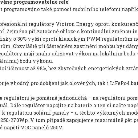
věné programovatelné relé
t programováno také pomocí mobilního telefonu napříkl
ofesionální regulátory Victron Energy oproti konkure
í. Zejména při zatažené obloze s kontinuální změnou in
 zisky o 30% vyšší oproti klasickým PWM regulátorům 
orům. Obzvláště při částečném zastínění mohou být dán
gulátory mají snahu udržovat výkon na lokálním bodu 
lnímu) bodu výkonu.
ící účinnost až 98%, bez zbytečných energetických ztrá
r je vhodný pro dobíjení jak olověných, tak i LiFePo4 bat
e regulátoru je poměrně jednoduchá – na regulátoru pom
ál. Dále regulátor napojíte na baterie a ten si načte nap
te k regulátoru solární panely – u těchto výkonných mo
250-270Wp. V tom případě zapojujeme maximálně pět pa
é napětí VOC panelů 250V.