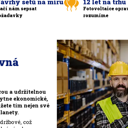
ávrhy setů na míru
12 let na trhu
tačí nám sepsat
Fotovoltaice opra
ožadavky
rozumíme
ávná
rou a udržitelnou
kytne ekonomické,
žete tím nejen své
lanety.
držbové, což