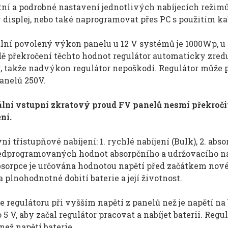
ní a podrobné nastavení jednotlivých nabíjecích režimů 
 displej, nebo také naprogramovat přes PC s použitím ka
ní povolený výkon panelu u 12 V systémů je 1000Wp, 
ě překročení těchto hodnot regulátor automaticky zredu
, takže nadvýkon regulátor nepoškodí. Regulátor může
anelů 250V.
ní vstupní zkratový proud FV panelů nesmí překročit
ní.
í třístupňové nabíjení: 1. rychlé nabíjení (Bulk), 2. abso
edprogramovaných hodnot absorpčního a udržovacího na
bsorpce je určována hodnotou napětí před začátkem novéh
 plnohodnotné dobití baterie a její životnost.
 regulátoru při vyšším napětí z panelů než je napětí na
o 5 V, aby začal regulátor pracovat a nabíjet baterii. Regul
než napětí baterie.