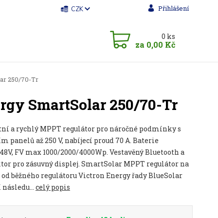
Přihlášení
CZK
0
ks
za
0,00 Kč
ar 250/70-Tr
ergy SmartSolar 250/70-Tr
tní a rychlý MPPT regulátor pro náročné podmínky s
m panelů až 250 V, nabíjecí proud 70 A. Baterie
/48V, FV max 1000/2000/4000Wp. Vestavěný Bluetooth a
tor pro zásuvný displej. SmartSolar MPPT regulátor na
 od běžného regulátoru Victron Energy řady BlueSolar
 následu...
celý popis