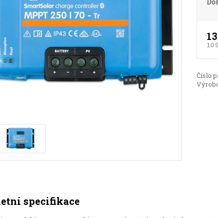
Do
13
10 
Číslo p
Výrobc
tní specifikace