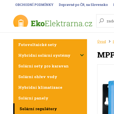
OBCHODNÍ PODMÍNKY
Dopravné po ČR, na Slovensko
Úvod
Fotovoltaické sety
MPPT
Hybridní solární systémy
Solární sety pro karavan
Solární ohřev vody
Hybridní klimatizace
Solární panely
Solární regulátory