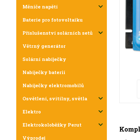
Měniče napětí
Baterie pro fotovoltaiku
Příslušenství solárních setů
Větrný generátor
Solární nabíječky
Nabíječky baterií
Nabíječky elektromobilů
Osvětlení, svítilny, světla
Elektro
Elektrokoloběžky Perut
Komple
Výprodej