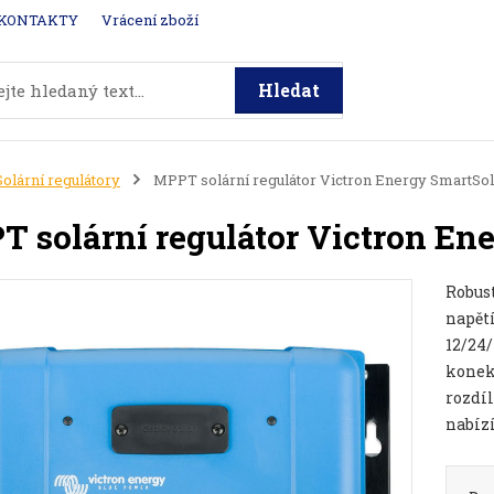
KONTAKTY
Vrácení zboží
Hledat
Solární regulátory
MPPT solární regulátor Victron Energy SmartSol
 solární regulátor Victron En
Robus
napětí
12/24
konek
rozdíl
nabízí