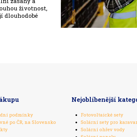
lní zásahy a
louhou životnost,
ují dlouhodobé
nákupu
Nejoblíbenější kateg
dní podmínky
Fotovoltaické sety
vné po ČR, na Slovensko
Solární sety pro karava
kty
Solární ohřev vody
Solární panely