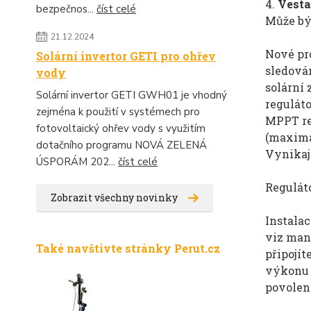
4.
Vesta
bezpečnos...
číst celé
Může bý
21.12.2024
Nové pr
Solární invertor GETI pro ohřev
sledován
vody
solární
Solární invertor GETI GWH01 je vhodný
regulát
zejména k použití v systémech pro
MPPT re
fotovoltaický ohřev vody s využitím
(maximá
dotačního programu NOVÁ ZELENÁ
Vynikaj
ÚSPORÁM 202...
číst celé
Reguláto
Zobrazit všechny novinky
Instalac
viz manu
Také navštivte stránky Perut.cz
připojí
výkonu 
povolen