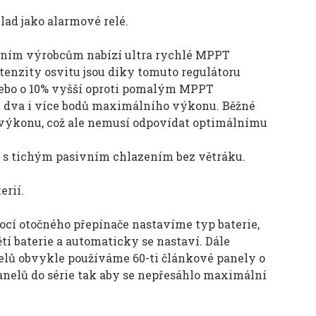
ad jako alarmové relé.
nčním výrobcům nabízí ultra rychlé MPPT
tenzity osvitu jsou díky tomuto regulátoru
nebo o 10% vyšší oproti pomalým MPPT
y dva i více bodů maximálního výkonu. Běžné
výkonu, což ale nemusí odpovídat optimálnímu
t s tichým pasivním chlazením bez větráku.
erií.
ocí otočného přepínače nastavíme typ baterie,
ětí baterie a automaticky se nastaví. Dále
delů obvykle používáme 60-ti článkové panely o
nelů do série tak aby se nepřesáhlo maximální