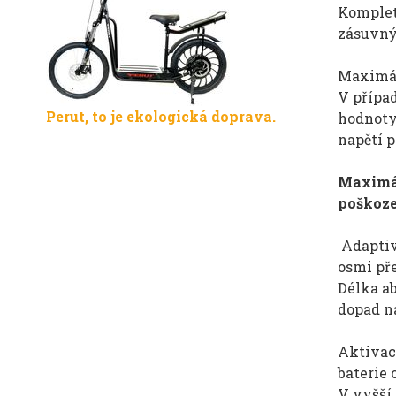
Komplet
zásuvný
Maximál
V případ
Perut, to je ekologická doprava.
hodnoty
napětí p
Maximál
poškoze
Adaptivn
osmi př
Délka a
dopad na
Aktivace
baterie 
V vyšší 