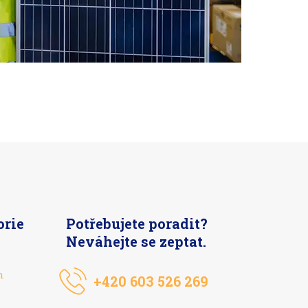
orie
Potřebujete poradit?
Neváhejte se zeptat.
n
+420 603 526 269