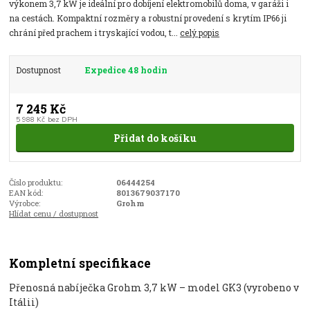
výkonem 3,7 kW je ideální pro dobíjení elektromobilů doma, v garáži i
na cestách. Kompaktní rozměry a robustní provedení s krytím IP66 ji
chrání před prachem i tryskající vodou, t...
celý popis
Dostupnost
Expedice 48 hodin
7 245 Kč
5 988 Kč
bez DPH
Přidat do košíku
Číslo produktu:
06444254
EAN kód:
8013679037170
Výrobce:
Grohm
Hlídat cenu / dostupnost
Kompletní specifikace
Přenosná nabíječka Grohm 3,7 kW – model GK3 (vyrobeno v
Itálii)