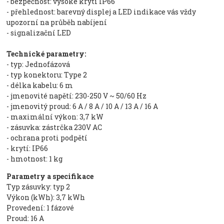
- bezpečnost: vysoké krytí IP66
- přehlednost: barevný displej a LED indikace vás vždy
upozorní na průběh nabíjení
- signalizační LED
Technické parametry:
- typ: Jednofázová
- typ konektoru: Type 2
- délka kabelu: 6 m
- jmenovité napětí: 230-250 V ~ 50/60 Hz
- jmenovitý proud: 6 A / 8 A / 10 A / 13 A / 16 A
- maximální výkon: 3,7 kW
- zásuvka: zástrčka 230V AC
- ochrana proti podpětí
- krytí: IP66
- hmotnost: 1 kg
Parametry a specifikace
Typ zásuvky: typ 2
Výkon (kWh): 3,7 kWh
Provedení: 1 fázové
Proud: 16 A