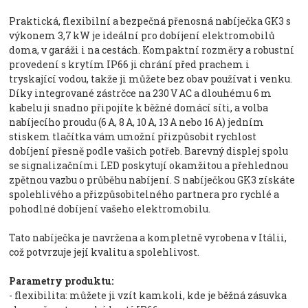
Praktická, flexibilní a bezpečná přenosná nabíječka GK3 s
výkonem 3,7 kW je ideální pro dobíjení elektromobilů
doma, v garáži i na cestách. Kompaktní rozměry a robustní
provedení s krytím IP66 ji chrání před prachem i
tryskající vodou, takže ji můžete bez obav používat i venku.
Díky integrované zástrčce na 230 V AC a dlouhému 6 m
kabelu ji snadno připojíte k běžné domácí síti, a volba
nabíjecího proudu (6 A, 8 A, 10 A, 13 A nebo 16 A) jedním
stiskem tlačítka vám umožní přizpůsobit rychlost
dobíjení přesně podle vašich potřeb. Barevný displej spolu
se signalizačními LED poskytují okamžitou a přehlednou
zpětnou vazbu o průběhu nabíjení. S nabíječkou GK3 získáte
spolehlivého a přizpůsobitelného partnera pro rychlé a
pohodlné dobíjení vašeho elektromobilu.
Tato nabíječka je navržena a kompletně vyrobena v Itálii,
což potvrzuje její kvalitu a spolehlivost.
Parametry produktu:
- flexibilita: můžete ji vzít kamkoli, kde je běžná zásuvka