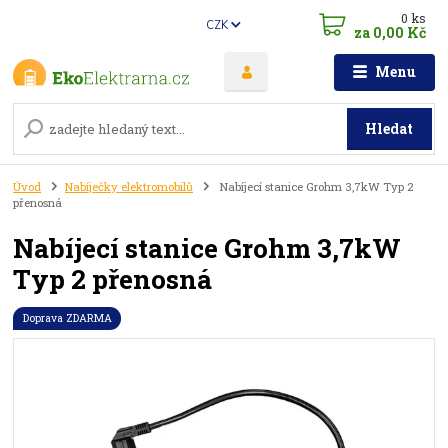
0
ks
CZK
za
0,00 Kč
Menu
Hledat
Úvod
Nabíječky elektromobilů
Nabíjecí stanice Grohm 3,7kW Typ 2
přenosná
Nabíjecí stanice Grohm 3,7kW
Typ 2 přenosná
Doprava ZDARMA