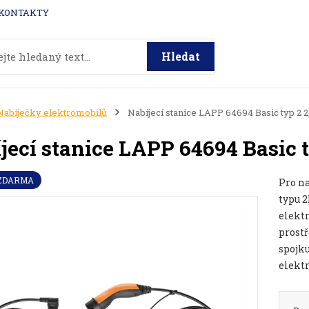
KONTAKTY
Hledat
Nabíječky elektromobilů
Nabíjecí stanice LAPP 64694 Basic typ 2 
jecí stanice LAPP 64694 Basic 
 ZDARMA
Pro na
typu 2
elektr
prost
spojku
elektr