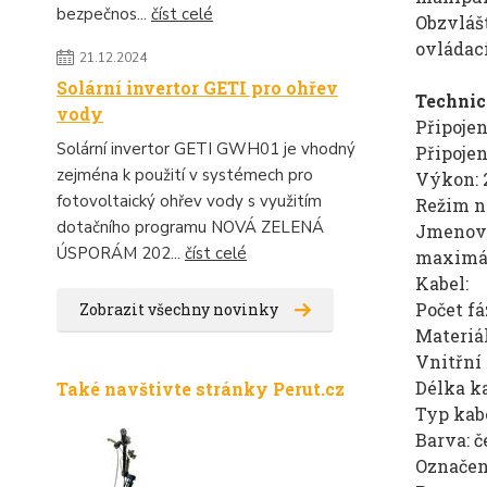
bezpečnos...
číst celé
Obzvlášt
ovládací
21.12.2024
Solární invertor GETI pro ohřev
Technic
vody
Připojen
Solární invertor GETI GWH01 je vhodný
Připojen
zejména k použití v systémech pro
Výkon: 
fotovoltaický ohřev vody s využitím
Režim na
dotačního programu NOVÁ ZELENÁ
Jmenovit
ÚSPORÁM 202...
číst celé
maximál
Kabel:
Počet fáz
Zobrazit všechny novinky
Materiá
Vnitřní 
Délka ka
Také navštivte stránky Perut.cz
Typ kab
Barva: č
Označen