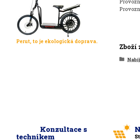
Provozní
Provozní
Perut, to je ekologická doprava.
Zboží 
Nabí
Konzultace s
N
technikem
S