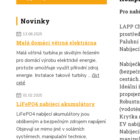
Pro nab
Novinky
LAPP Cha
prostřed
13.06.2025
Palubní 
Malá domácí větrná elektrárna
Nabíjecí
Malá větrná turbína je skvělým řešením
pro domácí výrobu elektrické energie,
Nabíječ
protože umožňuje využít přírodní zdroj
(bezpečn
energie. Instalace takové turbíny ...
číst
cestách.
celé
Ideální 
propoje
01.02.2025
Robustní
LiFePO4 nabíjecí akumulátory
(vodotě
LiFePO4 nabíjecí akumulátory jsou
Krytka n
oblíbeným a bezpečným zdrojem napájení.
EV nabíj
Objevují se mimo jiné v solárních
Nabíjecí
systémech, manipulační technice,
manipul