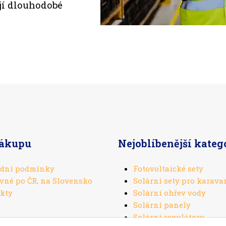
ují dlouhodobé
nákupu
Nejoblíbenější kateg
dní podmínky
Fotovoltaické sety
vné po ČR, na Slovensko
Solární sety pro karava
kty
Solární ohřev vody
Solární panely
Solární regulátory