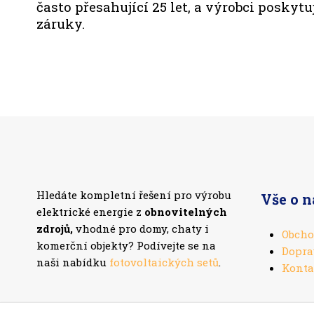
často přesahující 25 let, a výrobci poskyt
záruky.
Hledáte kompletní řešení pro výrobu
Vše o 
elektrické energie z
obnovitelných
zdrojů,
vhodné pro domy, chaty i
Obcho
komerční objekty? Podívejte se na
Dopra
naši nabídku
fotovoltaických setů
.
Konta