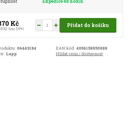
stupnost
Expedice 48 hodin
370 Kč
Přidat do košíku
38 Kč
bez DPH
roduktu:
06443184
EAN kód:
4056158850888
e:
Lapp
Hlídat cenu / dostupnost