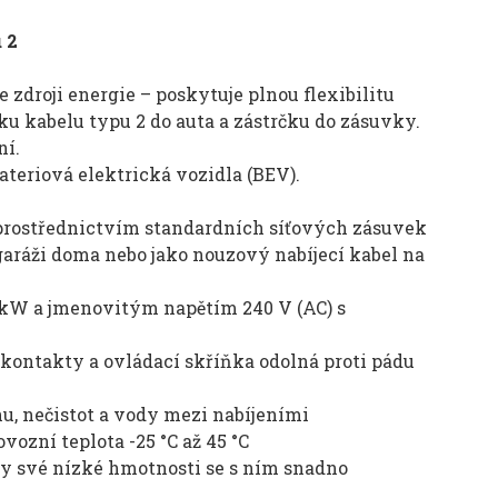
 2
 zdroji energie – poskytuje plnou flexibilitu
ku kabelu typu 2 do auta a zástrčku do zásuvky.
ní.
ateriová elektrická vozidla (BEV).
prostřednictvím standardních síťových zásuvek
 garáži doma nebo jako nouzový nabíjecí kabel na
,3 kW a jmenovitým napětím 240 V (AC) s
 kontakty a ovládací skříňka odolná proti pádu
u, nečistot a vody mezi nabíjeními
vozní teplota -25 °C až 45 °C
íky své nízké hmotnosti se s ním snadno