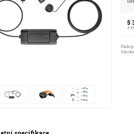
Do
5 
4 4
Číslo p
Výrobc
tní specifikace