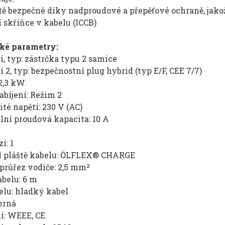
ě bezpečné díky nadproudové a přepěťové ochraně, jakož 
 skříňce v kabelu (ICCB)
ké parametry:
í, typ: zástrčka typu 2 samice
í 2, typ: bezpečnostní plug hybrid (typ E/F, CEE 7/7)
2,3 kW
bíjení: Režim 2
é napětí: 230 V (AC)
ní proudová kapacita: 10 A
í: 1
l pláště kabelu: ÖLFLEX® CHARGE
průřez vodiče: 2,5 mm²
belu: 6 m
elu: hladký kabel
erná
í: WEEE, CE