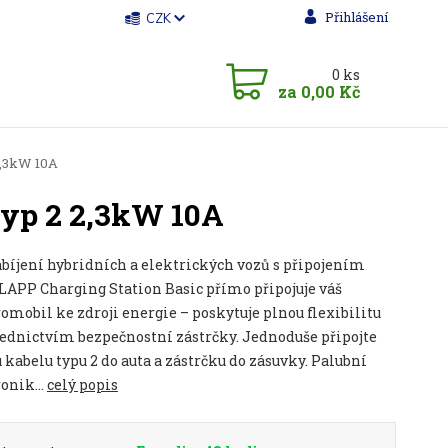
Přihlášení
CZK
0
ks
za
0,00 Kč
2,3kW 10A
typ 2 2,3kW 10A
bíjení hybridních a elektrických vozů s připojením
LAPP Charging Station Basic přímo připojuje váš
omobil ke zdroji energie – poskytuje plnou flexibilitu
řednictvím bezpečnostní zástrčky. Jednoduše připojte
 kabelu typu 2 do auta a zástrčku do zásuvky. Palubní
onik...
celý popis