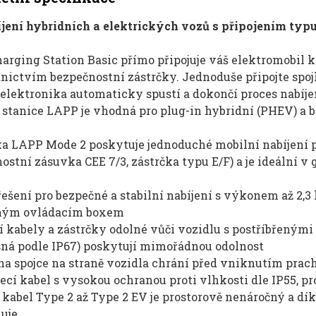
íjení hybridních a elektrických vozů s připojením typu
rging Station Basic přímo připojuje váš elektromobil ke
nictvím bezpečnostní zástrčky. Jednoduše připojte spoj
elektronika automaticky spustí a dokončí proces nabíje
 stanice LAPP je vhodná pro plug-in hybridní (PHEV) a b
ka LAPP Mode 2 poskytuje jednoduché mobilní nabíjení 
ostní zásuvka CEE 7/3, zástrčka typu E/F) a je ideální v
řešení pro bezpečné a stabilní nabíjení s výkonem až 2
ným ovládacím boxem
 kabely a zástrčky odolné vůči vozidlu s postříbřenými
sná podle IP67) poskytují mimořádnou odolnost
a spojce na straně vozidla chrání před vniknutím prach
ecí kabel s vysokou ochranou proti vlhkosti dle IP55, pro
 kabel Type 2 až Type 2 EV je prostorově nenáročný a d
uje.