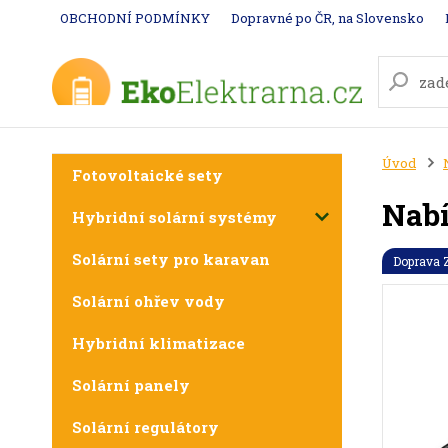
OBCHODNÍ PODMÍNKY
Dopravné po ČR, na Slovensko
Úvod
Fotovoltaické sety
Nabí
Hybridní solární systémy
Solární sety pro karavan
Doprava
Solární ohřev vody
Hybridní klimatizace
Solární panely
Solární regulátory