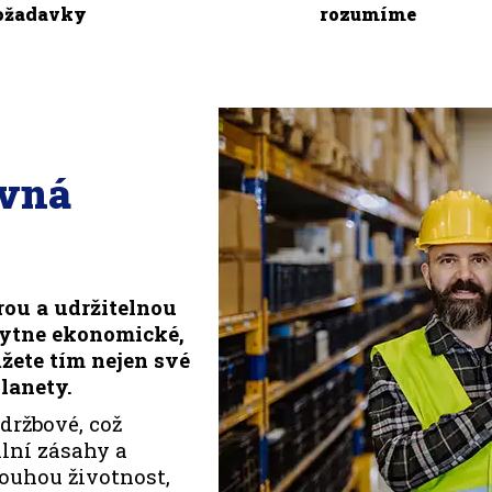
ožadavky
rozumíme
ávná
rou a udržitelnou
kytne ekonomické,
žete tím nejen své
lanety.
držbové, což
lní zásahy a
louhou životnost,