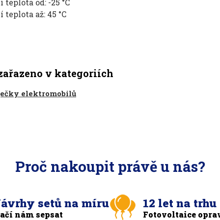
 teplota od: -25 °C
 teplota až: 45 °C
zařazeno v kategoriích
ječky elektromobilů
Proč nakoupit právě u nás?
ávrhy setů na míru
12 let na trhu
tačí nám sepsat
Fotovoltaice opra