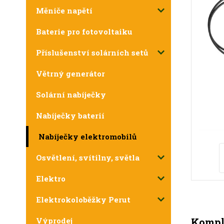
Měniče napětí
Baterie pro fotovoltaiku
Příslušenství solárních setů
Větrný generátor
Solární nabíječky
Nabíječky baterií
Nabíječky elektromobilů
Osvětlení, svítilny, světla
Elektro
Elektrokoloběžky Perut
Komple
Výprodej