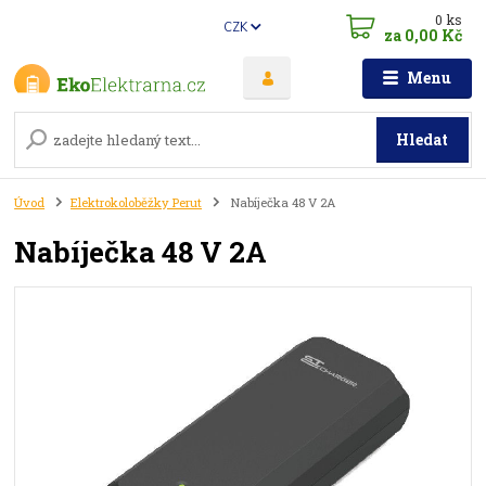
0
ks
CZK
za
0,00 Kč
Menu
Hledat
Úvod
Elektrokoloběžky Perut
Nabíječka 48 V 2A
Nabíječka 48 V 2A