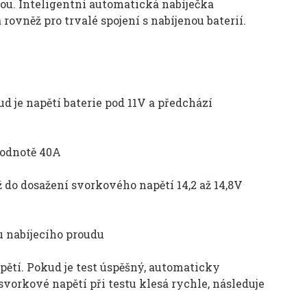
ou. Inteligentní automatická nabíječka
něž pro trvalé spojení s nabíjenou baterií.
d je napětí baterie pod 11V a předchází
hodnotě 40A
 do dosažení svorkového napětí 14,2 až 14,8V
u nabíjecího proudu
napětí. Pokud je test úspěšný, automaticky
svorkové napětí při testu klesá rychle, následuje