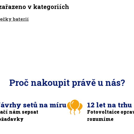
zařazeno v kategoriích
ečky baterií
Proč nakoupit právě u nás?
ávrhy setů na míru
12 let na trhu
tačí nám sepsat
Fotovoltaice opra
ožadavky
rozumíme