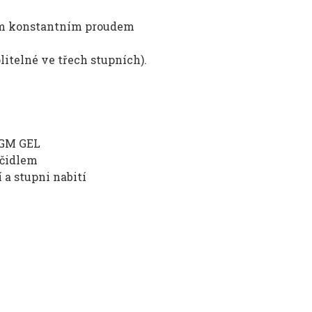
ným konstantním proudem
itelné ve třech stupních).
 AGM GEL
 čidlem
 a stupni nabití