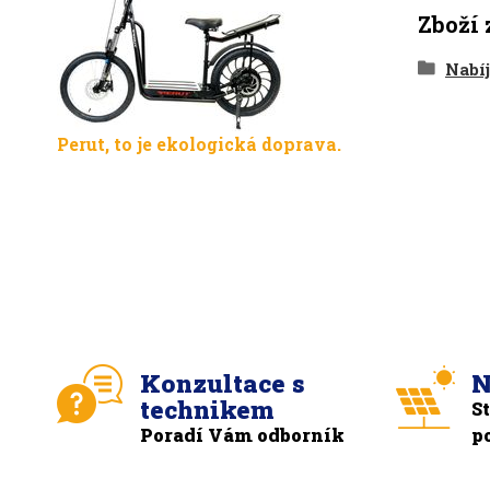
Zboží 
Nabíj
Perut, to je ekologická doprava.
Konzultace s
N
technikem
S
Poradí Vám odborník
p