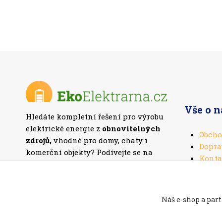
Vše o 
Hledáte kompletní řešení pro výrobu
elektrické energie z
obnovitelných
Obcho
zdrojů,
vhodné pro domy, chaty i
Dopra
komerční objekty? Podívejte se na
Konta
naši nabídku
fotovoltaických setů
.
Náš e-shop a part