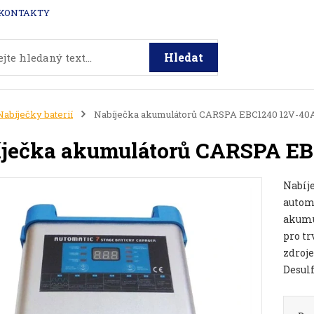
KONTAKTY
Hledat
Nabíječky baterií
Nabíječka akumulátorů CARSPA EBC1240 12V-40
ječka akumulátorů CARSPA EB
Nabíj
autom
akumu
pro tr
zdroje
Desulf