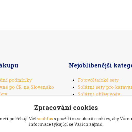
nákupu
Nejoblíbenější kateg
dní podmínky
Fotovoltaické sety
vné po ČR, na Slovensko
Solární sety pro karava
kty
Solární ohřev vody
Solární panely
Zpracování cookies
Solární regulátory
neři potřebují Váš
souhlas
s použitím souborů cookies, aby Vám
informace týkající se Vašich zájmů.