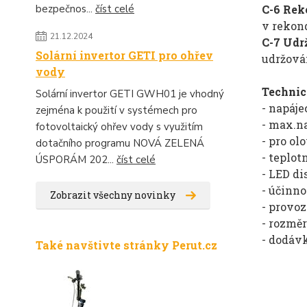
C-6 Rek
bezpečnos...
číst celé
v rekon
21.12.2024
C-7 Udr
Solární invertor GETI pro ohřev
udržován
vody
Technic
Solární invertor GETI GWH01 je vhodný
- napáje
zejména k použití v systémech pro
- max.na
fotovoltaický ohřev vody s využitím
- pro ol
dotačního programu NOVÁ ZELENÁ
- teplo
ÚSPORÁM 202...
číst celé
- LED di
- účinno
Zobrazit všechny novinky
- provoz
- rozměr
- dodávk
Také navštivte stránky Perut.cz