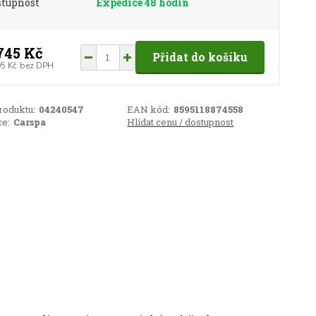
stupnost
Expedice 48 hodin
745 Kč
Přidat do košíku
95 Kč
bez DPH
roduktu:
04240547
EAN kód:
8595118874558
e:
Carspa
Hlídat cenu / dostupnost