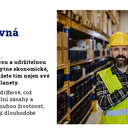
ávná
rou a udržitelnou
kytne ekonomické,
žete tím nejen své
lanety.
držbové, což
lní zásahy a
louhou životnost,
ují dlouhodobé