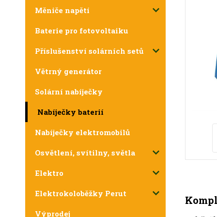
Měniče napětí
Baterie pro fotovoltaiku
Příslušenství solárních setů
Větrný generátor
Solární nabíječky
Nabíječky baterií
Nabíječky elektromobilů
Osvětlení, svítilny, světla
Elektro
Elektrokoloběžky Perut
Komple
Výprodej