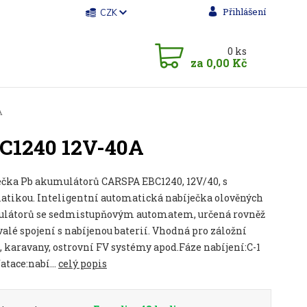
Přihlášení
CZK
0
ks
za
0,00 Kč
A
C1240 12V-40A
ečka Pb akumulátorů CARSPA EBC1240, 12V/40, s
atikou. Inteligentní automatická nabíječka olověných
látorů se sedmistupňovým automatem, určená rovněž
valé spojení s nabíjenou baterií. Vhodná pro záložní
, karavany, ostrovní FV systémy apod.Fáze nabíjení:C-1
atace:nabí...
celý popis