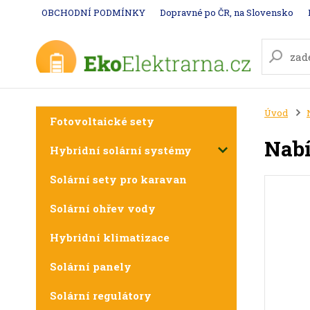
OBCHODNÍ PODMÍNKY
Dopravné po ČR, na Slovensko
Úvod
Fotovoltaické sety
Nabí
Hybridní solární systémy
Solární sety pro karavan
Solární ohřev vody
Hybridní klimatizace
Solární panely
Solární regulátory