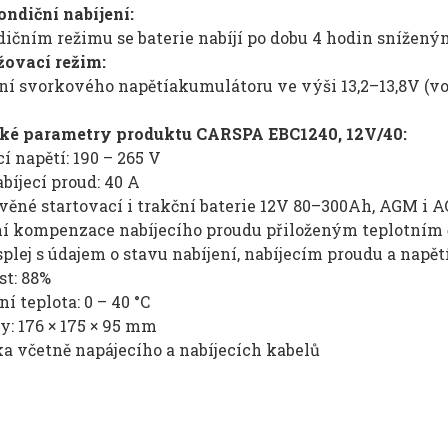
ondiční nabíjení:
dičním režimu se baterie nabíjí po dobu 4 hodin sníže
žovací režim:
í svorkového napětíakumulátoru ve výši 13,2–13,8V (vol
ké parametry produktu CARSPA EBC1240, 12V/40:
cí napětí: 190 – 265 V
bíjecí proud: 40 A
ověné startovací i trakční baterie 12V 80–300Ah, AGM i
tní kompenzace nabíjecího proudu přiloženým teplotním
splej s údajem o stavu nabíjení, nabíjecím proudu a napětí
st: 88%
ní teplota: 0 – 40 °C
y: 176 × 175 × 95 mm
a včetně napájecího a nabíjecích kabelů