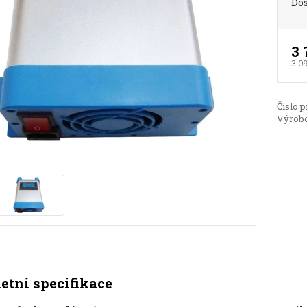
Do
3 
3 0
Číslo p
Výrobc
tní specifikace