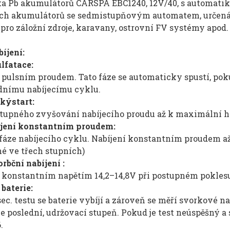
ka Pb akumulátorů CARSPA EBC1240, 12V/40, s automatik
ch akumulátorů se sedmistupňovým automatem, určená rov
ro záložní zdroje, karavany, ostrovní FV systémy apod.
íjení:
lfatace:
 pulsním proudem. Tato fáze se automaticky spustí, poku
dnímu nabíjecímu cyklu.
kýstart:
stupného zvyšování nabíjecího proudu až k maximální 
íjení konstantním proudem:
fáze nabíjecího cyklu. Nabíjení konstantním proudem až
né ve třech stupních)
rbční nabíjení :
í konstantním napětím 14,2–14,8V při postupném pokles
 baterie:
 sec. testu se baterie vybíjí a zároveň se měří svorkové 
e poslední, udržovací stupeň. Pokud je test neúspěšný a 
.