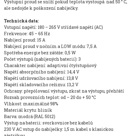
Výstupní proud se sníží pokud teplota vystoupá nad 50 ° C,
ale nedojde k poškození nabíječky.
Technická data:
Vstupní napětí: 180 – 265 V střídavé napětí (AC)
Frekvence: 45 – 65 Hz
Nabíjecí proud: 15 A
Nabíjecí proud v nočním a LOW módu: 7,5 A
Spotřeba energie bez zátěže: 0,5 W
Počet výstupů (nabíjených baterií): 3
Charakter nabíjení: adaptivní čtyřstupňový
Napětí absorpčního nabíjení: 14,4 V
Napětí udržovacího nabíjení: 13,8 V
Napětí skladovacího režimu: 13,2 V
Ochrany: přepólovaní výstupu, zkrat na výstupu, přehřátí
Rozsah provozních teplot: od – 20 do + 50 °C
Vlhkost: maximálně 98%
Materiál krytu: hliník
Barva: modrá (RAL 5012)
Výstup na baterii: svorkovnice bez kabelů
230 V AC vstup do nabíječky: 1,5 m kabel s klasickou
zástrčkou