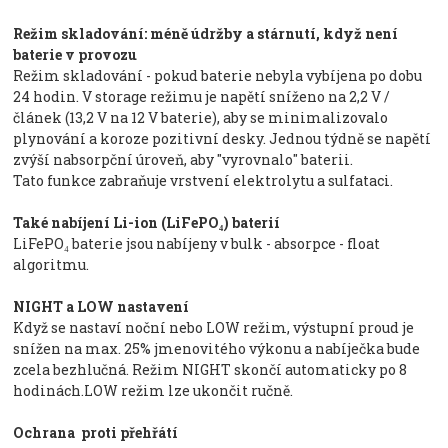
Režim skladování: méně údržby a stárnutí, když není
baterie v provozu
Režim skladování - pokud baterie nebyla vybíjena po dobu
24 hodin. V storage režimu je napětí sníženo na 2,2 V /
článek (13,2 V na 12 V baterie), aby se minimalizovalo
plynování a koroze pozitivní desky. Jednou týdně se napětí
zvýší nabsorpční úroveň, aby "vyrovnalo" baterii.
Tato funkce zabraňuje vrstvení elektrolytu a sulfataci.
Také nabíjení Li-ion (LiFePO₄) baterií
LiFePO₄ baterie jsou nabíjeny v bulk - absorpce - float
algoritmu.
NIGHT a LOW nastavení
Když se nastaví noční nebo LOW režim, výstupní proud je
snížen na max. 25% jmenovitého výkonu a nabíječka bude
zcela bezhlučná. Režim NIGHT skončí automaticky po 8
hodinách.LOW režim lze ukončit ručně.
Ochrana proti přehřátí