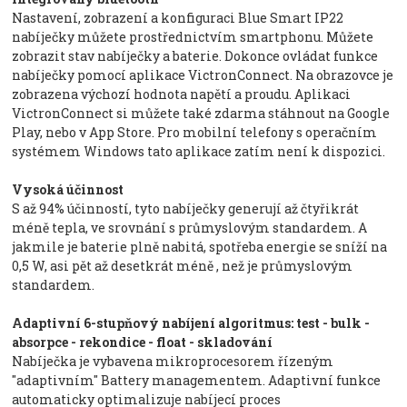
Nastavení, zobrazení a konfiguraci Blue Smart IP22
nabíječky můžete prostřednictvím smartphonu. Můžete
zobrazit stav nabíječky a baterie. Dokonce ovládat funkce
nabíječky pomocí aplikace VictronConnect. Na obrazovce je
zobrazena výchozí hodnota napětí a proudu. Aplikaci
VictronConnect si můžete také zdarma stáhnout na Google
Play, nebo v App Store. Pro mobilní telefony s operačním
systémem Windows tato aplikace zatím není k dispozici.
Vysoká účinnost
S až 94% účinností, tyto nabíječky generují až čtyřikrát
méně tepla, ve srovnání s průmyslovým standardem. A
jakmile je baterie plně nabitá, spotřeba energie se sníží na
0,5 W, asi pět až desetkrát méně , než je průmyslovým
standardem.
Adaptivní 6-stupňový nabíjení algoritmus: test - bulk -
absorpce - rekondice - float - skladování
Nabíječka je vybavena mikroprocesorem řízeným
"adaptivním" Battery managementem. Adaptivní funkce
automaticky optimalizuje nabíjecí proces