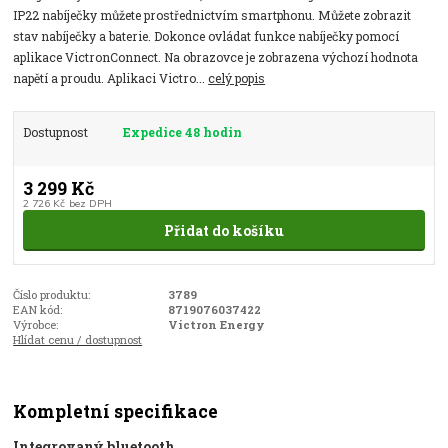
IP22 nabíječky můžete prostřednictvím smartphonu. Můžete zobrazit
stav nabíječky a baterie. Dokonce ovládat funkce nabíječky pomocí
aplikace VictronConnect. Na obrazovce je zobrazena výchozí hodnota
napětí a proudu. Aplikaci Victro...
celý popis
Dostupnost
Expedice 48 hodin
3 299 Kč
2 726 Kč
bez DPH
Přidat do košíku
Číslo produktu:
3789
EAN kód:
8719076037422
Výrobce:
Victron Energy
Hlídat cenu / dostupnost
Kompletní specifikace
Integrovaný bluetooth