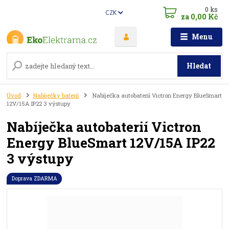
0
ks
CZK
za
0,00 Kč
Menu
Hledat
Úvod
Nabíječky baterií
Nabíječka autobaterií Victron Energy BlueSmart
12V/15A IP22 3 výstupy
Nabíječka autobaterií Victron
Energy BlueSmart 12V/15A IP22
3 výstupy
Doprava ZDARMA