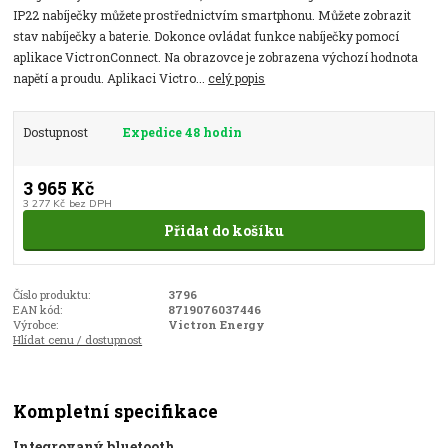
IP22 nabíječky můžete prostřednictvím smartphonu. Můžete zobrazit
stav nabíječky a baterie. Dokonce ovládat funkce nabíječky pomocí
aplikace VictronConnect. Na obrazovce je zobrazena výchozí hodnota
napětí a proudu. Aplikaci Victro...
celý popis
Dostupnost
Expedice 48 hodin
3 965 Kč
3 277 Kč
bez DPH
Přidat do košíku
Číslo produktu:
3796
EAN kód:
8719076037446
Výrobce:
Victron Energy
Hlídat cenu / dostupnost
Kompletní specifikace
Integrovaný bluetooth