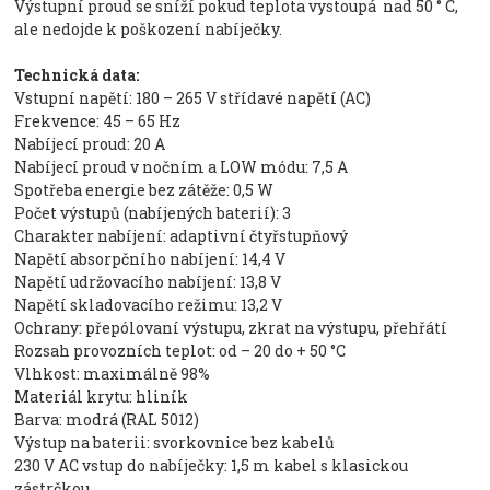
Výstupní proud se sníží pokud teplota vystoupá nad 50 ° C,
ale nedojde k poškození nabíječky.
Technická data:
Vstupní napětí: 180 – 265 V střídavé napětí (AC)
Frekvence: 45 – 65 Hz
Nabíjecí proud: 20 A
Nabíjecí proud v nočním a LOW módu: 7,5 A
Spotřeba energie bez zátěže: 0,5 W
Počet výstupů (nabíjených baterií): 3
Charakter nabíjení: adaptivní čtyřstupňový
Napětí absorpčního nabíjení: 14,4 V
Napětí udržovacího nabíjení: 13,8 V
Napětí skladovacího režimu: 13,2 V
Ochrany: přepólovaní výstupu, zkrat na výstupu, přehřátí
Rozsah provozních teplot: od – 20 do + 50 °C
Vlhkost: maximálně 98%
Materiál krytu: hliník
Barva: modrá (RAL 5012)
Výstup na baterii: svorkovnice bez kabelů
230 V AC vstup do nabíječky: 1,5 m kabel s klasickou
zástrčkou