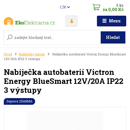
0
ks
CZK
za
0,00 Kč
Menu
Hledat
Úvod
Nabíječky baterií
Nabíječka autobaterií Victron Energy BlueSmart
12V/20A IP22 3 výstupy
Nabíječka autobaterií Victron
Energy BlueSmart 12V/20A IP22
3 výstupy
Doprava ZDARMA