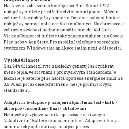
Nastavení, zobrazení a konfiguraci Blue Smart IP22
nabíječky můžete prostřednictvím smartphonu. Můžete
zobrazit stav nabíječky a baterie. Dokonce ovládat funkce
nabíječky pomocí aplikace VictronConnect. Na obrazovce je
zobrazena výchozí hodnota napětí a proudu. Aplikaci
VictronConnect si můžete také zdarma stáhnout na Google
Play, nebo v App Store. Pro mobilní telefony s operačním
systémem Windows tato aplikace zatím není k dispozici.
Vysoká účinnost
S až 94% účinností, tyto nabíječky generují až čtyřikrát
méně tepla, ve srovnání s průmyslovým standardem. A
jakmile je baterie plně nabitá, spotřeba energie se sníží na
0,5 W, asi pět až desetkrát méně , než je průmyslovým
standardem.
Adaptivní 6-stupňový nabíjení algoritmus: test - bulk -
absorpce - rekondice - float - skladování
Nabíječka je vybavena mikroprocesorem řízeným
"adaptivním" Battery managementem. Adaptivní funkce
automaticky optimalizuje nabíjecí proces