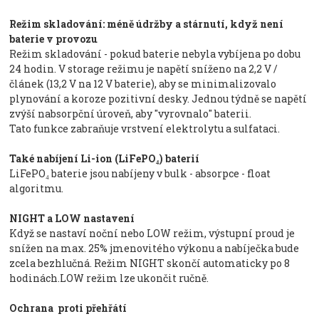
Režim skladování: méně údržby a stárnutí, když není
baterie v provozu
Režim skladování - pokud baterie nebyla vybíjena po dobu
24 hodin. V storage režimu je napětí sníženo na 2,2 V /
článek (13,2 V na 12 V baterie), aby se minimalizovalo
plynování a koroze pozitivní desky. Jednou týdně se napětí
zvýší nabsorpční úroveň, aby "vyrovnalo" baterii.
Tato funkce zabraňuje vrstvení elektrolytu a sulfataci.
Také nabíjení Li-ion (LiFePO₄) baterií
LiFePO₄ baterie jsou nabíjeny v bulk - absorpce - float
algoritmu.
NIGHT a LOW nastavení
Když se nastaví noční nebo LOW režim, výstupní proud je
snížen na max. 25% jmenovitého výkonu a nabíječka bude
zcela bezhlučná. Režim NIGHT skončí automaticky po 8
hodinách.LOW režim lze ukončit ručně.
Ochrana proti přehřátí