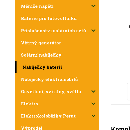
Měniče napětí
Baterie pro fotovoltaiku
Příslušenství solárních setů
Větrný generátor
Solární nabíječky
Nabíječky baterií
Nabíječky elektromobilů
Osvětlení, svítilny, světla
Elektro
Elektrokoloběžky Perut
Komple
Výprodej