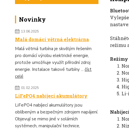
Bluetoo
Vylepše
Novinky
nastave
13.06.2025
Stáhnět
Malá domácí větrná elektrárna
režimu 
Malá větrná turbína je skvělým řešením
pro domácí výrobu elektrické energie,
Režimy 
protože umožňuje využít přírodní zdroj
Nor
energie. Instalace takové turbíny ...
číst
Nor
celé
Hig
Hig
01.02.2025
Li-
LiFePO4 nabíjecí akumulátory
LiFePO4 nabíjecí akumulátory jsou
Nabíjec
oblíbeným a bezpečným zdrojem napájení.
No
Objevují se mimo jiné v solárních
Níz
systémech, manipulační technice,