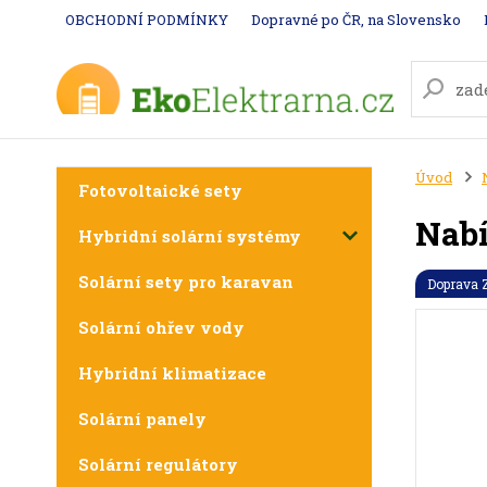
OBCHODNÍ PODMÍNKY
Dopravné po ČR, na Slovensko
Úvod
Fotovoltaické sety
Nabí
Hybridní solární systémy
Solární sety pro karavan
Doprava
Solární ohřev vody
Hybridní klimatizace
Solární panely
Solární regulátory