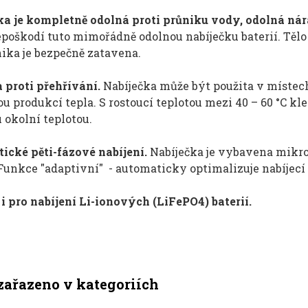
ka je kompletně odolná proti průniku vody, odolná nár
poškodí tuto mimořádně odolnou nabíječku baterií. Tělo 
ika je bezpečně zatavena.
 proti přehřívání.
Nabíječka může být použita v místech
u produkcí tepla. S rostoucí teplotou mezi 40 – 60 °C k
 okolní teplotou.
ické pěti-fázové nabíjení.
Nabíječka je vybavena mikr
 Funkce "adaptivní" - automaticky optimalizuje nabíjecí 
i pro nabíjení Li-ionových (LiFePO4) baterií.
zařazeno v kategoriích