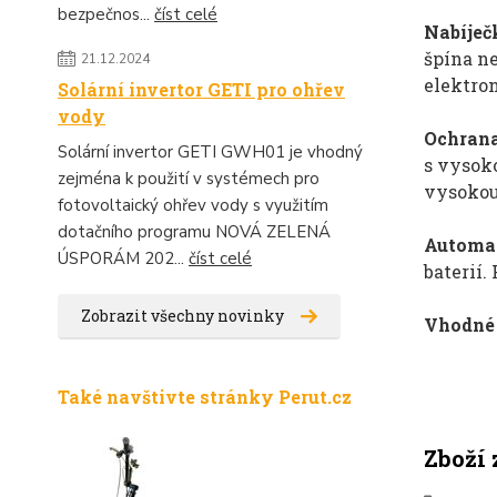
bezpečnos...
číst celé
Nabíječ
špína ne
21.12.2024
elektron
Solární invertor GETI pro ohřev
vody
Ochrana
Solární invertor GETI GWH01 je vhodný
s vysoko
zejména k použití v systémech pro
vysokou
fotovoltaický ohřev vody s využitím
dotačního programu NOVÁ ZELENÁ
Automat
ÚSPORÁM 202...
číst celé
baterií.
Zobrazit všechny novinky
Vhodné 
Také navštivte stránky Perut.cz
Zboží 