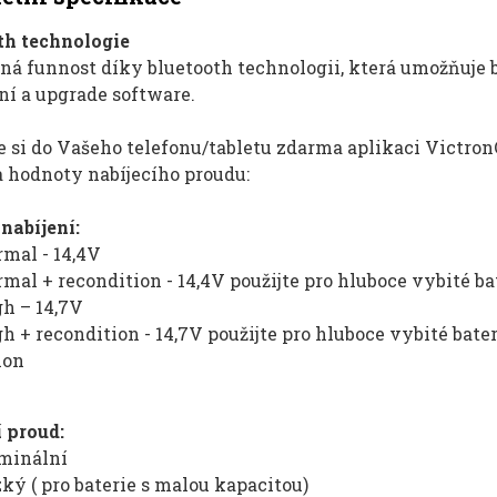
th technologie
ná funnost díky bluetooth technologii, která umožňuje 
ní a upgrade software.
e si do Vašeho telefonu/tabletu zdarma aplikaci Victro
a hodnoty nabíjecího proudu:
nabíjení:
mal - 14,4V
mal + recondition - 14,4V použijte pro hluboce vybité ba
h – 14,7V
h + recondition - 14,7V použijte pro hluboce vybité bate
ion
í proud:
minální
ký ( pro baterie s malou kapacitou)