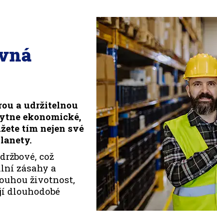
ávná
rou a udržitelnou
kytne ekonomické,
žete tím nejen své
lanety.
držbové, což
lní zásahy a
louhou životnost,
ují dlouhodobé