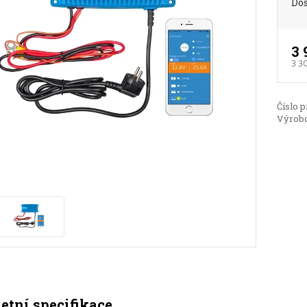
Do
3 
3 3
Číslo p
Výrobc
tní specifikace