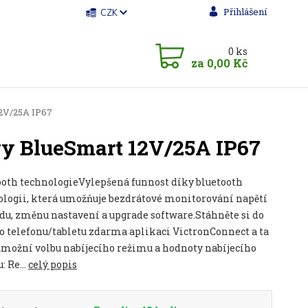
Přihlášení
CZK
0
ks
za
0,00 Kč
12V/25A IP67
rgy BlueSmart 12V/25A IP67
ooth technologieVylepšená funnost díky bluetooth
ologii, která umožňuje bezdrátové monitorování napětí
du, změnu nastavení a upgrade software.Stáhněte si do
o telefonu/tabletu zdarma aplikaci VictronConnect a ta
možní volbu nabíjecího režimu a hodnoty nabíjecího
: Re...
celý popis