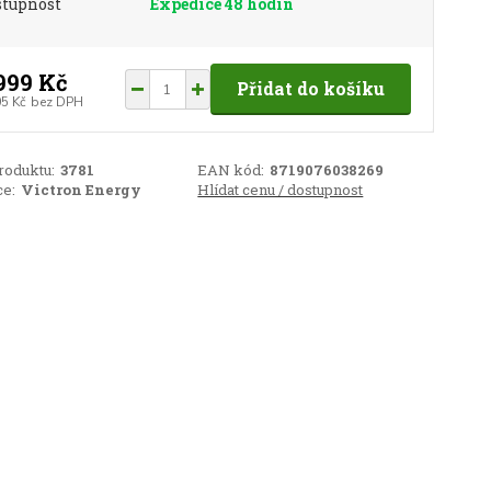
stupnost
Expedice 48 hodin
999 Kč
Přidat do košíku
05 Kč
bez DPH
roduktu:
3781
EAN kód:
8719076038269
e:
Victron Energy
Hlídat cenu / dostupnost