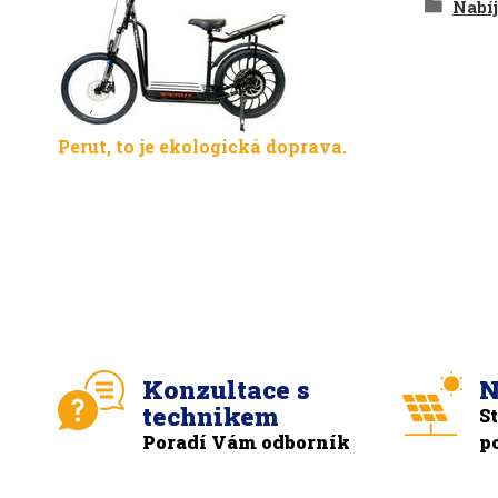
Nabíj
Perut, to je ekologická doprava.
Konzultace s
N
technikem
S
Poradí Vám odborník
p