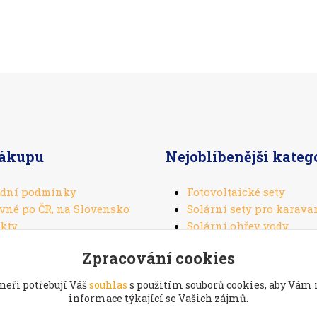
nákupu
Nejoblíbenější kateg
dní podmínky
Fotovoltaické sety
vné po ČR, na Slovensko
Solární sety pro karava
kty
Solární ohřev vody
Solární panely
Zpracování cookies
Solární regulátory
neři potřebují Váš
souhlas
s použitím souborů cookies, aby Vám
informace týkající se Vašich zájmů.