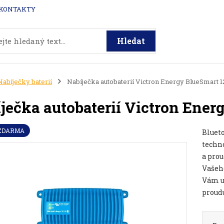
KONTAKTY
Hledat
Nabíječky baterií
Nabíječka autobaterií Victron Energy BlueSmart 
ječka autobaterií Victron Ene
 ZDARMA
Bluet
techn
a prou
Vašeh
Vám u
proudu