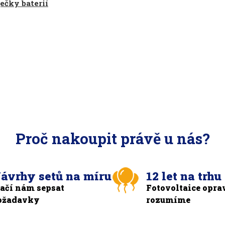
ečky baterií
Proč nakoupit právě u nás?
ávrhy setů na míru
12 let na trhu
tačí nám sepsat
Fotovoltaice opra
ožadavky
rozumíme