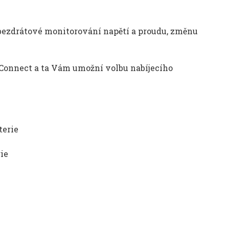
bezdrátové monitorování napětí a proudu, změnu
nConnect a ta Vám umožní volbu nabíjecího
terie
rie