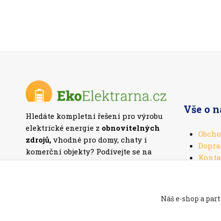
Vše o 
Hledáte kompletní řešení pro výrobu
elektrické energie z
obnovitelných
Obcho
zdrojů,
vhodné pro domy, chaty i
Dopra
komerční objekty? Podívejte se na
Konta
naši nabídku
fotovoltaických setů
.
Náš e-shop a part