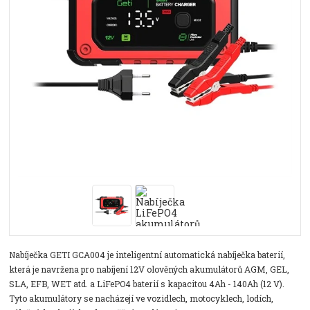
Nabíječka GETI GCA004 je inteligentní automatická nabíječka baterií,
která je navržena pro nabíjení 12V olověných akumulátorů AGM, GEL,
SLA, EFB, WET atd. a LiFePO4 baterií s kapacitou 4Ah - 140Ah (12 V).
Tyto akumulátory se nacházejí ve vozidlech, motocyklech, lodích,