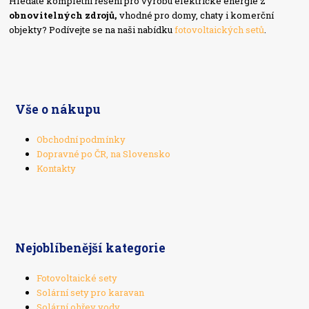
Hledáte kompletní řešení pro výrobu elektrické energie z
obnovitelných zdrojů,
vhodné pro domy, chaty i komerční
objekty? Podívejte se na naši nabídku
fotovoltaických setů
.
Vše o nákupu
Obchodní podmínky
Dopravné po ČR, na Slovensko
Kontakty
Nejoblíbenější kategorie
Fotovoltaické sety
Solární sety pro karavan
Solární ohřev vody