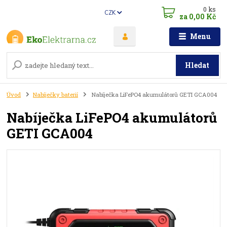
0
ks
CZK
za
0,00 Kč
Menu
Hledat
Úvod
Nabíječky baterií
Nabíječka LiFePO4 akumulátorů GETI GCA004
Nabíječka LiFePO4 akumulátorů
GETI GCA004