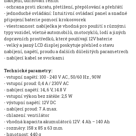
nabíjení, udržovací režim
- ochrana proti zkratu, přetížení, přepólování a přehřátí
- jednoduché ovládání: Intuitivní ovládací panel a snadné
připojení baterie pomocí krokosvorek
- všestrannost: nabíječka je vhodná pro použití s různými
typy vozidel, včetně automobilů, motocyklů, lodí a jiných
dopravních prostředků, které používají 12V baterie
- velký a jasný LCD displej poskytuje přehled o stavu
nabíjení, napětí, proudu a dalších důležitých parametrech
- nabíjecí kabel se svorkami
Technické parametry:
- vstupní napětí: 100 - 240 V AC , 50/60 Hz , 90W
- vstupní proud: 0,4 A / 230V AC
- nabíjecí napětí: 14,.6 V, 14.8 V
- vstupní výkon bez zátěže: 2,5 W
- výstupní napětí: 12V DC
- nabíjecí proud: 7 A max.
- chlazení: ventilátor
- vhodná kapacita akumulátorů 12V: 4 Ah – 140 Ah
- rozměry: 158 x 85 x 63 mm
- hmotnost: 440 g