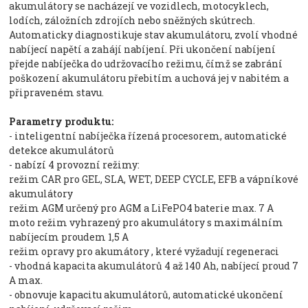
akumulátory se nacházejí ve vozidlech, motocyklech,
lodích, záložních zdrojích nebo sněžných skútrech.
Automaticky diagnostikuje stav akumulátoru, zvolí vhodné
nabíjecí napětí a zahájí nabíjení. Při ukončení nabíjení
přejde nabíječka do udržovacího režimu, čímž se zabrání
poškození akumulátoru přebitím a uchová jej v nabitém a
připraveném stavu.
Parametry produktu:
- inteligentní nabíječka řízená procesorem, automatické
detekce akumulátorů
- nabízí 4 provozní režimy:
režim CAR pro GEL, SLA, WET, DEEP CYCLE, EFB a vápníkové
akumulátory
režim AGM určený pro AGM a LiFePO4 baterie max. 7 A
moto režim vyhrazený pro akumulátory s maximálním
nabíjecím proudem 1,5 A
režim opravy pro akumátory , které vyžadují regeneraci
- vhodná kapacita akumulátorů 4 až 140 Ah, nabíjecí proud 7
A max.
- obnovuje kapacitu akumulátorů, automatické ukončení