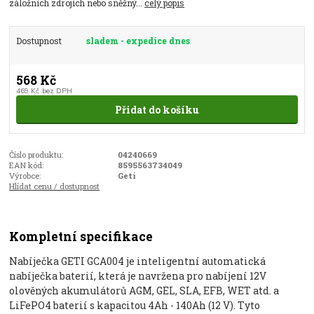
záložních zdrojích nebo sněžný...
celý popis
Dostupnost
sladem - expedice dnes
568 Kč
469 Kč
bez DPH
Přidat do košíku
Číslo produktu:
04240669
EAN kód:
8595563734049
Výrobce:
Geti
Hlídat cenu / dostupnost
Kompletní specifikace
Nabíječka GETI GCA004 je inteligentní automatická
nabíječka baterií, která je navržena pro nabíjení 12V
olověných akumulátorů AGM, GEL, SLA, EFB, WET atd. a
LiFePO4 baterií s kapacitou 4Ah - 140Ah (12 V). Tyto