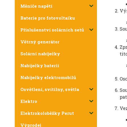
Měniče napětí
Výš
Baterie pro fotovoltaiku
Sou
Příslušenství solárních setů
Větrný generátor
Zpr
Solární nabíječky
tit
Nabíječky baterií
Nabíječky elektromobilů
Os
Osvětlení, svítilny, světla
So
pat
Elektro
Vez
Elektrokoloběžky Perut
Výprodej