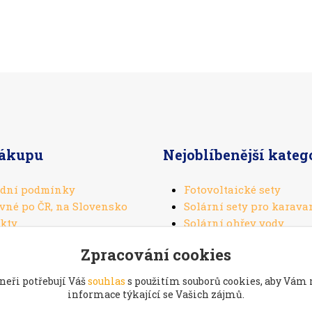
nákupu
Nejoblíbenější kateg
dní podmínky
Fotovoltaické sety
vné po ČR, na Slovensko
Solární sety pro karava
kty
Solární ohřev vody
Solární panely
Zpracování cookies
Solární regulátory
neři potřebují Váš
souhlas
s použitím souborů cookies, aby Vám
informace týkající se Vašich zájmů.