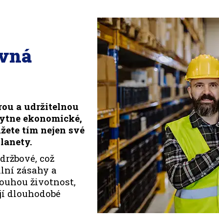
ávná
rou a udržitelnou
kytne ekonomické,
žete tím nejen své
lanety.
držbové, což
lní zásahy a
louhou životnost,
ují dlouhodobé