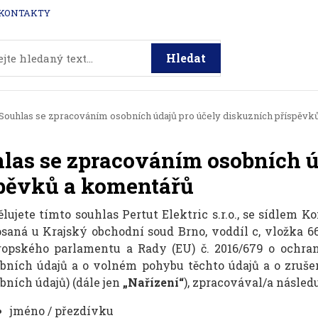
KONTAKTY
Hledat
Souhlas se zpracováním osobních údajů pro účely diskuzních příspěvk
las se zpracováním osobních ú
pěvků a komentářů
lujete tímto souhlas Pertut Elektric s.r.o., se sídlem K
saná u Krajský obchodní soud Brno, voddíl c, vložka 6
ropského parlamentu a Rady (EU) č. 2016/679 o ochra
bních údajů a o volném pohybu těchto údajů a o zruše
bních údajů) (dále jen
„Nařízení“
), zpracovával/a následu
jméno / přezdívku