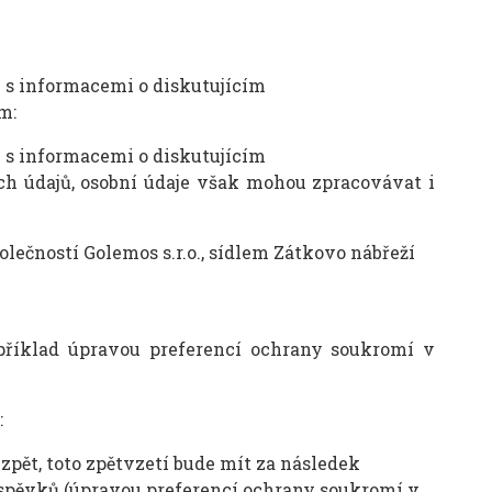
 s informacemi o diskutujícím
m:
 s informacemi o diskutujícím
h údajů, osobní údaje však mohou zpracovávat i
ečností Golemos s.r.o., sídlem Zátkovo nábřeží
apříklad úpravou preferencí ochrany soukromí v
:
zpět, toto zpětvzetí bude mít za následek
spěvků (úpravou preferencí ochrany soukromí v