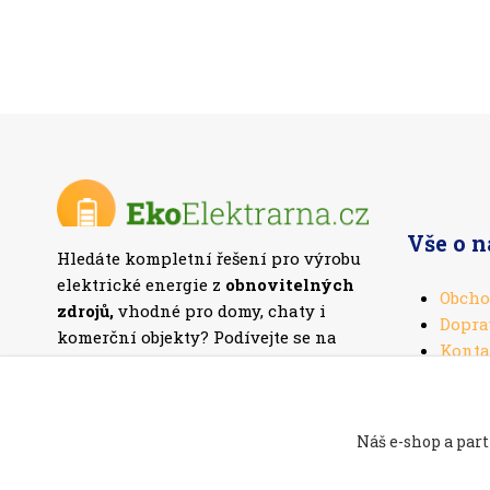
Vše o 
Hledáte kompletní řešení pro výrobu
elektrické energie z
obnovitelných
Obcho
zdrojů,
vhodné pro domy, chaty i
Dopra
komerční objekty? Podívejte se na
Konta
naši nabídku
fotovoltaických setů
.
Náš e-shop a part