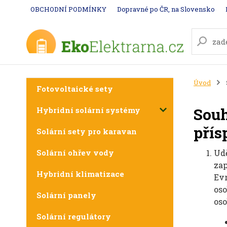
OBCHODNÍ PODMÍNKY
Dopravné po ČR, na Slovensko
Úvod
Fotovoltaické sety
Souh
Hybridní solární systémy
přís
Solární sety pro karavan
Solární ohřev vody
Udě
zap
Hybridní klimatizace
Ev
oso
Solární panely
oso
Solární regulátory