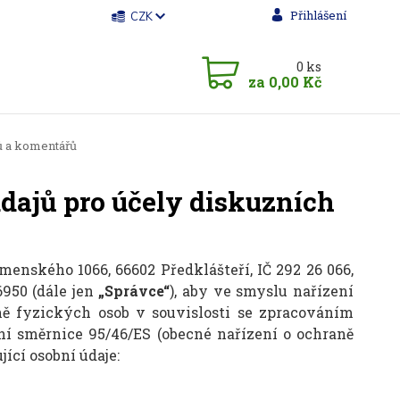
Přihlášení
CZK
0
ks
za
0,00 Kč
ů a komentářů
dajů pro účely diskuzních
omenského 1066, 66602 Předklášteří, IČ 292 26 066,
6950 (dále jen
„Správce“
), aby ve smyslu nařízení
ně fyzických osob v souvislosti se zpracováním
ní směrnice 95/46/ES (obecné nařízení o ochraně
jící osobní údaje: