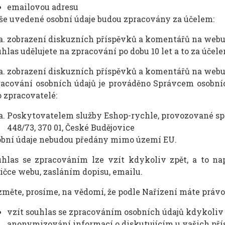
emailovou adresu
e uvedené osobní údaje budou zpracovány za účelem:
zobrazení diskuzních příspěvků a komentářů na webu
hlas udělujete na zpracování po dobu 10 let a to za účele
zobrazení diskuzních příspěvků a komentářů na webu
acování osobních údajů je prováděno Správcem osobníc
o zpracovatelé:
Poskytovatelem služby Eshop-rychle, provozované spol
448/73, 370 01, České Budějovice
obní údaje nebudou předány mimo území EU.
uhlas se zpracováním lze vzít kdykoliv zpět, a to n
ičce webu, zasláním dopisu, emailu.
měte, prosíme, na vědomí, že podle Nařízení máte právo
vzít souhlas se zpracováním osobních údajů kdykoliv 
anonymizování informací o diskutujícím u vašich pří