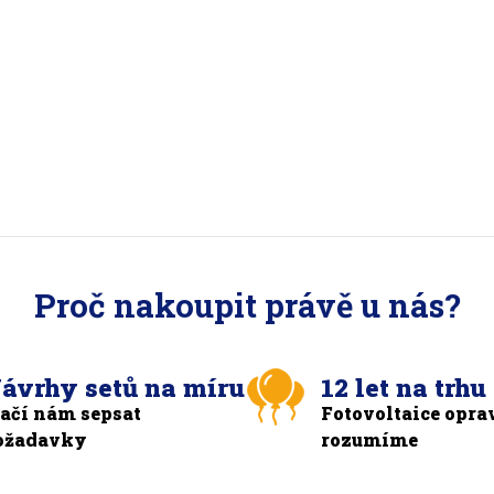
Proč nakoupit právě u nás?
ávrhy setů na míru
12 let na trhu
tačí nám sepsat
Fotovoltaice opra
ožadavky
rozumíme