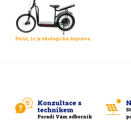
Perut, to je ekologická doprava.
Konzultace s
N
technikem
S
Poradí Vám odborník
p